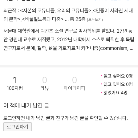
인 가운데, 노엄 촘스키에 이어 둘째 순서로 소개됐다. 또 〈한겨레〉가
최근작 :
<자본의 코뮤니즘, 우리의 코뮤니즘>
,
<민중이 사라진 시대
보도했듯이 “캘리니코스는 세계에서 손꼽히는 마르크스주의와 세계
의 문학>
,
<비물질노동과 다중>
… 총 25종
(모두보기)
반전·반자본주의 이론가로 평가받고 있다.” 해마다 마르크스주의 발
서울대 대학원에서 디킨즈 소설 연구로 박사학위를 받았다. 27년 동
전에 공헌한 도서에 주는 아이작 도이처상의 심사위원이다. 캘리니코
안 경원대 교수로 재직했고, 2012년 대학에서 스스로 퇴직한 후 독립
스가 쓴 《카를 마르크스의 혁명적 사상》은 한국 대학생들 사이에서도
연구자로서 문예, 철학, 삶을 가로지르며 커머니즘(commonism, 공
오랫동안 필독서로 꼽혔다. 그 밖에 《반자본주의 선언》, 《제국주의와
통주의)의 회복·양성·확대를 위해 노력하고 있다. 저서로는 『리얼리
국제 정치경제》, 《알렉스 캘리니코스의 자본론 행간 읽기》, 《포스트
즘과 그 너머』, 『민중이 사라진 시대의 문학』(공저) 등이 있고 역서로
모더니즘: 마르크스주의의 비판》, 《인종차별과 자본주의》, 《평등》,
『마그나카르타 선언』,『다중』(공역), 『공통체』(공역), 『D. H. 로런스
읽고 싶어요 0명
《브렉시트와 유럽연합》(공저), 《코로나19, 자본주의의 모순이 낳은
1
0
0
의 현대문명관』(공역) 등이 있다.
읽고 있어요 0명
재난》(공저), 《제3의 길은 없다》, 《사회이론의 역사》, 《현대철학의
100자평
리뷰
마이페이퍼
읽었어요 4명
두 가지 전통과 마르크스주의》, 《이론과 서사》 등 수십 권의 저서가
번역돼 있다.
이 책에 내가 남긴 글
로그인하면 내가 남긴 글과 친구가 남긴 글을 확인할 수 있습니다.
로그인하기