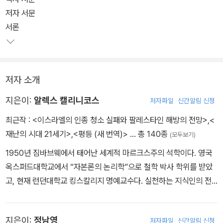
저자 서문
서론
저자 소개
지은이:
알렉스 캘리니코스
저자파일
신간알림 신청
최근작 :
<이스라엘의 인종 청소 실패와 팔레스타인 해방의 전망>
,
<
재난의 시대 21세기>
,
<평등 (새 번역)>
… 총 140종
(모두보기)
1950년 짐바브웨에서 태어난 세계적 마르크스주의 석학이다. 영국
옥스퍼드대학교에서 “자본론의 논리학”으로 철학 박사 학위를 받았
고, 현재 런던대학교 킹스칼리지 명예교수다. 실천하는 지식인의 전
형으로, 2000년대의 대안 세계화 운동과 반전 운동을 건설하는 데
중요한 구실을 했으며 영국 사회주의노동자당(SWP) 중앙위원장을
지은이:
정남영
저자파일
신간알림 신청
맡고 있다. 2001년 한국의 한 중앙 일간지가 선정한 세계 지식인 42