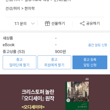
건강/취미
>
한의학
선물하기
공유하기
새상품
-
eBook
-
출간 알림 신청
중고상품 (53)
900원
중고
중고
중고 등록
알라딘에 팔기
회원에게 팔기
알림 신청