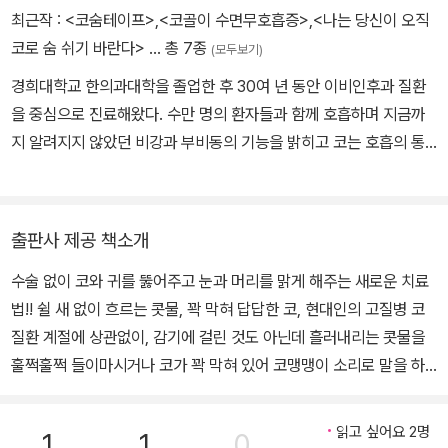
최근작 :
<코숨테이프>
,
<코골이 수면무호흡증>
,
<나는 당신이 오직
코로 숨 쉬기 바란다>
… 총 7종
(모두보기)
경희대학교 한의과대학을 졸업한 후 30여 년 동안 이비인후과 질환
을 중심으로 진료해왔다. 수만 명의 환자들과 함께 호흡하며 지금까
지 알려지지 않았던 비강과 부비동의 기능을 밝히고 코는 호흡의 통
로일 뿐 아니라 뇌가 제대로 기능할 수 있도록 쾌적한 환경을 제공하
는 환풍기 역할을 한다는 창의적인 발상을 선보여 코 연관 질환 치료
의 새로운 길을 열었다. 저자는 코 건강이 몸 건강의 기초이자 전부라
출판사 제공 책소개
고 말하며, 무엇보다 입으로 숨 쉬지 않고 코로만 숨을 쉬어야 한다고
수술 없이 코와 귀를 뚫어주고 눈과 머리를 맑게 해주는 새로운 치료
강조한다. 현재 코숨한의원의 원장이자, 코골이·수면무호흡 비수술
법!! 쉴 새 없이 흐르는 콧물, 꽉 막혀 답답한 코, 현대인의 고질병 코
치료학회 회장이며, 국내외 21개 지점을 아우르는 코숨한의원 네트워
질환 계절에 상관없이, 감기에 걸린 것도 아닌데 흘러내리는 콧물을
크의 대표원장이다. 『코골이, 축농증 수술 절대로 하지 마라』, 『축농
훌쩍훌쩍 들이마시거나 코가 꽉 막혀 있어 코맹맹이 소리로 말을 하
증 학교』, 『나는 당신이 오직 코로 숨 쉬기 바란다』 시리즈 1권 비염
며 입으로 숨 쉬는 사람들을 너무 흔하게 만날 수 있다. 2013년 말 보
편, 2권 코골이·수면무호흡증 편, 3권 코숨테이프 편 등의 저서가 있
도된 뉴스에 따르면, 국내 알레르기성 비염 환자의 비율은 전 인구대
다.
읽고 싶어요 2명
1
1
0