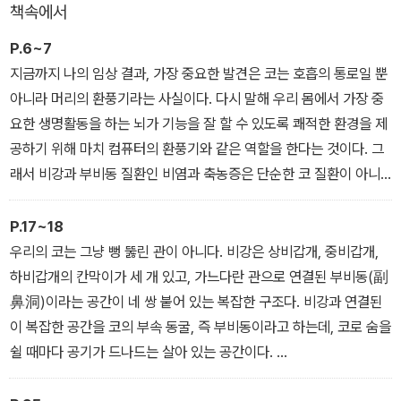
책속에서
P.6~7
지금까지 나의 임상 결과, 가장 중요한 발견은 코는 호흡의 통로일 뿐
아니라 머리의 환풍기라는 사실이다. 다시 말해 우리 몸에서 가장 중
요한 생명활동을 하는 뇌가 기능을 잘 할 수 있도록 쾌적한 환경을 제
공하기 위해 마치 컴퓨터의 환풍기와 같은 역할을 한다는 것이다. 그
래서 비강과 부비동 질환인 비염과 축농증은 단순한 코 질환이 아니
라 전신의 건강에 직접 영향을 미치는 심각한 질환이라고 말할 수 있
다.
P.17~18
이제까지는 코를 호흡의 통로라고만 생각했기 때문에, 막힌 코는 뚫
우리의 코는 그냥 뻥 뚫린 관이 아니다. 비강은 상비갑개, 중비갑개,
어야 하고 염증이 잘 생기는 점막은 제거를 해서라도 염증이 생길 수
하비갑개의 칸막이가 세 개 있고, 가느다란 관으로 연결된 부비동(副
없게 만들어내는 것이 콧병의 근본치료라고 생각했다. 하지만 그러한
鼻洞)이라는 공간이 네 쌍 붙어 있는 복잡한 구조다. 비강과 연결된
치료는 완벽하고 중요한 콧속 구조물을 망가뜨리는 치료로 코의 중요
이 복잡한 공간을 코의 부속 동굴, 즉 부비동이라고 하는데, 코로 숨을
한 기능인 뇌의 열교환장치 기능을 없애는 위험한 치료였다.
쉴 때마다 공기가 드나드는 살아 있는 공간이다.
다시 말해 이마에 빈 공간(전두동)이 있어서 숨을 쉴 때마다 이마 쪽