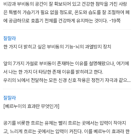
공기가 통과해서 폐에 들어가는 순간인 0.25초 만에 이루어진다. -1
비강과 부비동의 공간이 잘 확보되어 있고 건강한 점막을 가진 사람
8-19쪽
은 특별히 가습기가 필요 없을 정도로, 온도와 습도를 잘 조절하여 폐
에 공급하므로 호흡기 전체를 건강하게 유지하는 것이다. -19쪽
잘잘라
한 가지 더 밝히고 싶은 부비동의 기능-뇌의 과열방지 장치
앞의 7가지 가설로 부비동이 존재하는 이유를 설명해왔으나, 여기에
서 나는 한 가지 더 타당한 존재 이유를 밝히려고 한다.
우리의 뇌에서 전달하는 모든 신경 신호 작용은 정전기 자극과 같으
므로 신경 전달 과정에서 열이 발생한다. 컴퓨터와 같다. 여기에서 발
생하는 열은 혈액순환으로 해결하기도 하지만, 컴퓨터의 환풍기와 마
잘잘라
찬가지로 열을 직접 식혀 주는 구조적인 장치를 발견할 수 있는데, 그
[베르누이의 효과란 무엇인가]
것이 바로 비강과 부비동이다.
공기를 비롯한 흐르는 유체는 빨리 흐르는 곳에서는 압력이 작아지
다시 말해 비강과 부비동은 공랭식 과열방지 장치이다. 비강내에 상
고, 느리게 흐르는 곳에서는 압력이 커진다. 이를 베르누이 효과라 한