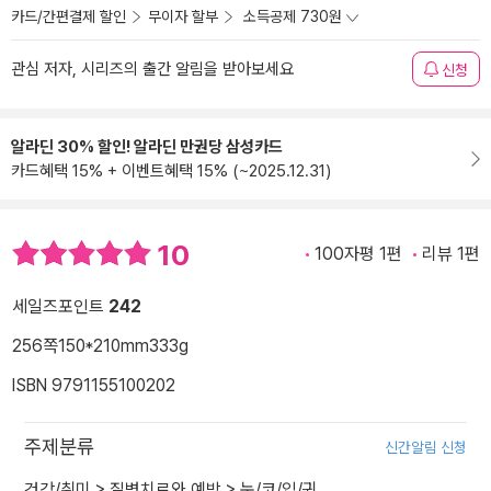
카드/간편결제 할인
무이자 할부
소득공제 730원
관심 저자, 시리즈의 출간 알림을 받아보세요
신청
알라딘 30% 할인! 알라딘 만권당 삼성카드
카드혜택 15% + 이벤트혜택 15% (~2025.12.31)
10
100자평 1편
리뷰 1편
세일즈포인트
242
256쪽
150*210mm
333g
ISBN 9791155100202
주제분류
신간알림 신청
건강/취미
>
질병치료와 예방
>
눈/코/입/귀