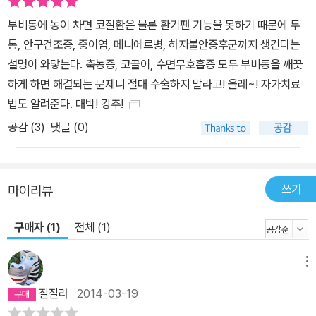
제거해 점막을 건강하게 단련시키고, 비강과 부비동에 차 있는 농을
제거해 들이마신 공기가 공간들을 지나며 순환하게 만들어준다. 이는
부비동에 농이 차면 코질환은 물론 환기팬 기능을 못하기 때문에 두
인체를 인위적으로 변형시키는 무리한 수술과는 다른, 코의 자연스런
통, 안구건조증, 중이염, 메니에르병, 하지불안증후군까지 생긴다는
기능과 역할을 회복시켜주는 근본적인 치료법이다. 이로써 비염과 축
설명이 와닿는다. 축농증, 코골이, 수면무호흡증 모두 부비동을 깨끗
농증이 완치되는 것은 물론 안구건조증, 코골이, 수면무호흡증, 중이
하게 하면 해결되는 문제니 절대 수술하지 말라고! 올레~! 자가치료
염 등 관련 질환들까지도 개선되는 효과를 볼 수 있다. 또한 이 치료에
법도 알려준다. 대박! 강추!
익숙해지면 굳이 한의원을 찾지 않고도 집에서 스스로 침으로 사혈하
공감 (
3
)
댓글 (0)
거나 농을 빼낼 수 있게 된다. 저자는 이러한 치료법을 널리 알려 코
질환으로 고통 받는 환자들에게 도움이 되고자 한다. 이 책에는 우리
몸에서 코가 얼마나 중요한 역할을 하는지, 고질적인 콧병의 원인은
쓰기
마이리뷰
무엇인지, 왜 콧병이 잘 치료되지 않는지, 왜 외과적인 수술을 말리는
지, 왜 침 치료가 필요하며 그 치료 방법은 무엇인지, 또 어떻게 비염
구매자 (1)
전체 (1)
과 축농증을 스스로 치료할 수 있는지 등 코와 관련한 모든 것이 담겨
있다. 이 치료법은 하루아침에 깨닫고 터득한 것이 아니다. 환자들의
메뉴
고통과 불편을 덜어줘야 하는 의사로서, 환자들의 이야기에 귀 기울
잘잘라
2014-03-19
이고 상태를 지켜보며 이런저런 방법들을 모색한 후 실험과 시행착오