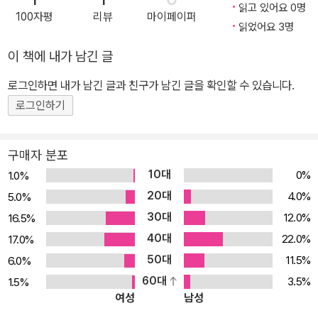
비 무려 25.8퍼센트이고, 어린이와 청소년의 40퍼센트 가까이가 비
읽고 있어요 0명
100자평
리뷰
마이페이퍼
염을 앓고 있어, 바야흐로 비염 환자 천만 시대에 접어들었다고 한다.
읽었어요 3명
남녀노소 할 것 없이, 코가 답답해 숨 쉬기 힘들거나 콧물을 닦아내고
이 책에 내가 남긴 글
풀어내느라 코 주변이 헐고, 머리가 멍해 집중이 잘 안 되는 등 코 질
환으로 힘든 날들을 견디고 있는 것이다. 또한 안구건조증, 중이염, 메
로그인하면 내가 남긴 글과 친구가 남긴 글을 확인할 수 있습니다.
니에르병, 두통, 코골이, 하지불안증후군처럼 언뜻 코와 상관없어 보
로그인하기
이는 질환들이 사실은 코와 코의 부속 동굴인 부비동(副鼻洞)의 이
상에서 생겨난 증상들이다. 과거에 비해 코 질환이 급증하게 된 것은
구매자 분포
물론 환경오염 때문이다. 맑고 깨끗한 공기를 들이마시고 내쉴 수 없
10대
0%
1.0%
어 코는 늘 피로하고 약해져 있다. 또한 야외에서 충분한 햇빛에 노출
20대
4.0%
5.0%
되기보다 실내에서 주로 생활하다보니 집 먼지, 곰팡이, 세균 등에 큰
30대
12.0%
16.5%
영향을 받게 된다. 이러한 원인으로 야기된 코 질환의 문제는 치료가
40대
잘 되지 않고 만성이 되는 데 있다. 비염이나 축농증은 약물치료는 물
22.0%
17.0%
론 외과적인 수술로도 완치가 불가능하고, 평생 안고 가며 그 상태를
50대
11.5%
6.0%
약화시키는 정도에서 만족해야 하는 상황이다. 한의사의 오랜 임상
60대
3.5%
1.5%
여성
남성
경험을 바탕으로 한 코 질환 치료법 이 책의 저자인 이우정 한의사는