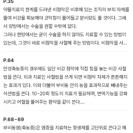
으로도 공기가 지나다니고 광대뼈 속(상악동)이 비어 있어서 그 속으
P.35
로도 바람이 지나다닌다. 콧구멍 뒤쪽으로는 작은 동굴(사골동)이 모
약물치료의 한계를 드러낸 비점막은 비후해 있는 조직의 부피 자체를
여 있어 계곡을 이루고 그 뒤에는 또 조금 큰 동굴(접형동)이 자리하
줄여 비강울 확보해야 코막힘이 줄어들고 분비량도 줄 것이다. 그래
고 있어서 숨을 쉴 때마다 이곳으로도 공기가 지나다닌다. 그리하여
서 양방에서는 수술을 권할 수밖에 없다.
숨을 쉴 때 비강과 부비동 전체로 공기가 훑고 지나가게 된다.
그러나 한방에서는 굳이 수술을 하지 않아도 치료할 수 있는 방법이
있는데, 그것이 바로 비점막을 사혈해 주는 방법이다. 비점막을 사혈
할 수 있는 침을 이용하여 살짝살짝 사혈을 하면, 피가 나오면서 부풀
어 있는 점막의 붓기가 조금씩 빠진다. 반복해서 시술을 하면, 원하는
P.64
정도까지 비점막의 붓기를 가라앉힐 수 있다. 만성비염으로 치료의
만성축농증의 경우에도 일단 비강 점막에 직접 침을 놓는 비강 사혈
한계에 닿을 때까지 기다렸다가 시술하는 것이 아니라, 약물치료의
법을 쓴다. 외과 치료인 사혈법을 쓰게 되면 비점막 자체가 튼튼해지
한계에 다다르기 전에, 코감기에 걸렸을 때만이라도 한 번씩 코 점막
는 효과가 있다. 이와 더불어 부비동 안의 농을 효과적으로 빼내주는
을 사혈해준다면 심각한 코막힘으로 고생하는 일이 엄청 줄어들 것이
석션법을 쓴다. 10~20회 정도의 치료가 필요하며, 면역기능을 강화
라고 생각한다. 게다가 침치료를 하면 점막의 어혈이 빠지면서 점막
시키고 어혈을 풀어주는 환약을 같이 쓴다.
이 건강해지기까지 하니 일석이조의 방법이다.
비점막 사혈법과 더불어 개발된 석션법은 네 쌍의 부비동 공간의 농
을 구석구석 효과적으로 빼내 줄 수 있다. 따라서 부비동의 모든 기능
P.68~69
을 살려줄 수 있는 치료가 되므로, 안구건조증, 만성두통, 잦은 코피,
부비동염(축농증)은 염증을 치료하는 항생제를 고단위로 쓴다고 해