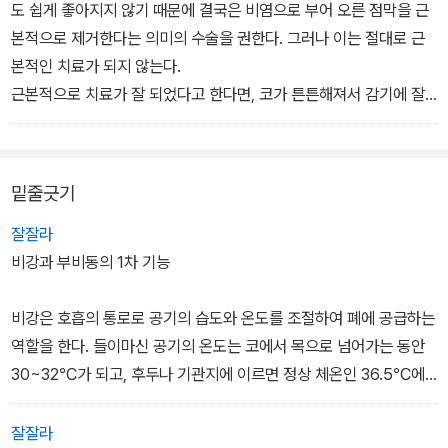
손톱뜯기, 코골이, 수면무호흡 등과 중이염, 이명, 난청, 돌발성 어지
도 쉽게 좋아지지 않기 때문에 결국은 비염으로 부어 오른 점막을 근
럼 증 등의 메니에르병과 구강호흡 증상을 다스릴 수 있다.
본적으로 제거한다는 의미의 수술을 권한다. 그러나 이는 절대로 근
본적인 치료가 되지 않는다.
근본적으로 치료가 잘 되었다고 한다면, 코가 튼튼해져서 감기에 잘
걸리지 않고 부비동염에 잘 걸리지 않는다는 것을 뜻할 것이다. 그러
나 수술을 경험한 많은 사람들의 경우를 보더라도 수술을 한다고 해
서 다시는 감기에 걸리지 않을 수 없는 노릇이다.
밑줄긋기
왜냐하면 수술을 한다고 해서 비점막 자체가 튼튼해지지도 않을 뿐더
러, 수술이 면역기능을 향상시켜주지도 않기 때문이다. 게다가 수술
잘잘라
을 하지 말아야 하는 가장 중요한 이유는 수술을 하게 되면 비강과 부
비강과 부비동의 1차 기능
비동에 부여된 고유기능을 영원히 상실하게 된다는 사실이다.
비강은 호흡의 통로로 공기의 습도와 온도를 조절하여 폐에 공급하는
역할을 한다. 들이마신 공기의 온도는 코에서 목으로 넘어가는 동안
30~32℃가 되고, 후두나 기관지에 이르면 정상 체온인 36.5℃에
가까워진다. 또 아무리 건조한 공기라 할지라도 코를 통과하면 습도
를 75~85%로 조절해서 폐에 공급한다. 이러한 작용들은 코 안으로
잘잘라