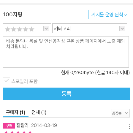
코 질환으로 불편함을 호소하는 환자들을 오랜 기간 치료해오면서 단
순히 콧속만 살피는 것이 아니라 코를 기준으로 전신의 병을 진단하
100자평
게시물 운영 원칙
고 치료한다. 20여 년의 임상을 거치는 동안 저자는 여러 칸으로 나
뉘고 부속 동굴로 이어져 얼굴의 다른 기관들과 연결되는 콧속의 신
카테고리
비로운 세계에 빠져들었다. 그리고 이 섬세하고 복잡한 기관의 역할
과 중요성에 대해 우리가 너무 무지하다는 것을 깨달았다. 코의 생겨
난 구조를 잘 이해하고 보니, 저자는 그곳에서 발생한 염증(비염, 축
농증)을 효과적으로 치료하기에 외과적인 수술이 근본적인 치료법이
될 수 없음을 알아냈다. 상황에 따라 부득이하게 수술을 해야 하는 경
현재
0
/280byte (한글 140자 이내)
우를 제외하고는 코의 원래 구조를 인위적으로 변경시키는 수술은 오
스포일러 포함
히려 더 큰 문제로 발전할 수 있으며, 실제로 수술 후 비염, 축농증이
재발하여 재수술을 반복하느라 몸과 마음이 피폐해진 환자들을 수없
등록
이 만날 수 있었다고 한다. 인체의 해부학적 구조에 근거해 그 기능을
증진시키는 근본 치료법 저자의 치료법은 콧속과 거기서 연결되는 부
구매자 (1)
전체 (1)
속 동굴들(부비동)의 본래 기능을 되찾아주는 데 초점이 맞춰져 있다.
부어올라 콧속을 막고 있는 비점막을 침 치료로 가라앉히고 어혈을
잘잘라
2014-03-19
메뉴