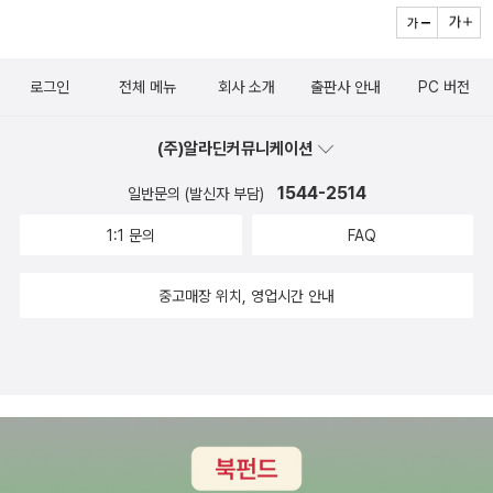
찬가지로 열을 직접 식혀 주는 구조적인 장치를 발견할 수 있는데, 그
것이 바로 비강과 부비동이다. 다시 말해 비강과 부비동은 공랭식 과
열방지 장치이다. 비강내에 상비갑개, 중비갑개, 하비갑개라고 불리
로그인
전체 메뉴
회사 소개
출판사 안내
PC 버전
는 칸막이는 과열방지 장치의 열 교환량을 늘려주는 구조물이고, 비
강과 연결된 부비동의 입구가 가느다란 관으로 되어 있는 것은, 코로
(주)알라딘커뮤니케이션
숨을 쉴 때 이 관에 배르누이의 효과를 만들어 부비동 안의 공기가 적
극적으로 순환할 수 있도록 하기 위해서이다.-22쪽[베르누이의 효과
1544-2514
일반문의 (발신자 부담)
란 무엇인가]공기를 비롯한 흐르는 유체는 빨리 흐르는 곳에서는 압
1:1 문의
FAQ
력이 작아지고, 느리게 흐르는 곳에서는 압력이 커진다. 이를 베르누
이 효과라 한다.분무기 원리이다. 병에 빨대를 T자로 끼워 바람을 불
중고매장 위치, 영업시간 안내
어넣었을 때 병 속에 있는 물이 빨대를 통해 빨려 나오게 되는데, 이는
빨대에 바람이 통과하면서 공기의 밀도가 낮아지기 때문에 상대적으
로 병에 꽂혀 있는 빨대 부분에 음압이 걸리는 효과가 나타나는 것이
다. 따라서 병에 있는 물이 빨대를 통해 빨려 나오게 된다. 코로 숨을
쉬면 부비동으로 연결된 가느다란 관에 음압이 걸리므로 부비동 공간
에 효과적으로 공기의 흐름을 만들어낼 수 있다. 그래서 수술시 이 관