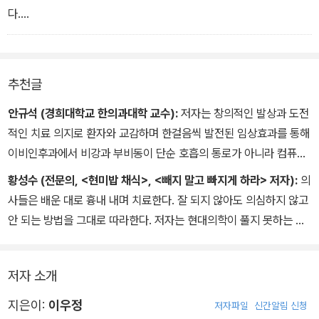
비갑개, 중비갑개, 하비갑개라고 불리는 칸막이는 과열방지 장치의
다.
열 교환량을 늘려주는 구조물이고, 비강과 연결된 부비동의 입구가
분무기 원리이다. 병에 빨대를 T자로 끼워 바람을 불어넣었을 때 병
가느다란 관으로 되어 있는 것은, 코로 숨을 쉴 때 이 관에 배르누이의
속에 있는 물이 빨대를 통해 빨려 나오게 되는데, 이는 빨대에 바람이
효과를 만들어 부비동 안의 공기가 적극적으로 순환할 수 있도록 하
통과하면서 공기의 밀도가 낮아지기 때문에 상대적으로 병에 꽂혀 있
추천글
기 위해서이다.-22쪽
는 빨대 부분에 음압이 걸리는 효과가 나타나는 것이다. 따라서 병에
있는 물이 빨대를 통해 빨려 나오게 된다.
안규석 (경희대학교 한의과대학 교수):
저자는 창의적인 발상과 도전
적인 치료 의지로 환자와 교감하며 한걸음씩 발전된 임상효과를 통해
코로 숨을 쉬면 부비동으로 연결된 가느다란 관에 음압이 걸리므로
이비인후과에서 비강과 부비동이 단순 호흡의 통로가 아니라 컴퓨터
부비동 공간에 효과적으로 공기의 흐름을 만들어낼 수 있다. 그래서
의 환기팬 역할을 하는 머리의 과열방지 장치라는 새로운 이론을 제
황성수 (전문의, <현미밥 채식>, <빼지 말고 빠지게 하라> 저자):
의
수술시 이 관을 넓히는 수술을 하면 안 되는 것이다. 관이 넓어지면 베
시하고 있다. 또한 한의학에 기인한 보존적인 사고방식의 침치료로
사들은 배운 대로 흉내 내며 치료한다. 잘 되지 않아도 의심하지 않고
르누이의 효과 작용이 어려워진다. -23쪽
수술적인 외과치료의 대안이 될 수 있는 방법을 보여주기 시작했다.
안 되는 방법을 그대로 따라한다. 저자는 현대의학이 풀지 못하는 것
앞으로 많은 임상가들이 이를 실증할 수 있기를 바라며, 즐거운 결과
들을 거꾸로 보고 해답을 찾고 있다. 때로 뒤집어 보아야 보이는 것들
를 기대할 만하다.
이 있다. 이 책은 코를 비롯한 주변의 이상으로 고생하고 있는 이들에
저자 소개
게 새 빛을 찾게 할 좋은 길잡이가 되리라 확신한다.
지은이:
이우정
저자파일
신간알림 신청