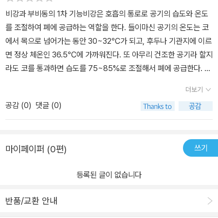
를 거친 후 확립한 치료법이다. 그리고 이 치료법의 도움을 받아 콧속
비강과 부비동의 1차 기능비강은 호흡의 통로로 공기의 습도와 온도
이 시릴 정도의 시원하고 상쾌한 공기를 맛본 많은 분들이 저자가 있
를 조절하여 폐에 공급하는 역할을 한다. 들이마신 공기의 온도는 코
는 전라남도 고흥까지 먼 길을 마다하지 않고 오가고 있다. 얼굴 한가
에서 목으로 넘어가는 동안 30~32℃가 되고, 후두나 기관지에 이르
운데를 차지하고 있는 코는 생명을 유지하기 위한 호흡의 시작점이
면 정상 체온인 36.5℃에 가까워진다. 또 아무리 건조한 공기라 할지
다. 코는 들숨과 날숨이 오가는 통로로, 뇌가 기능을 잘 할 수 있도록
라도 코를 통과하면 습도를 75~85%로 조절해서 폐에 공급한다. 이
쾌적한 환경을 제공하는 환풍기 역할을 한다. 이 중요한 코의 역할과
러한 작용들은 코 안으로 공기가 통과해서 폐에 들어가는 순간인 0.2
기능을 되살려야 한다. 그저 호흡만 하면 되는 게 아니라, 제대로 된
더보기
5초 만에 이루어진다. -18-19쪽비강과 부비동의 공간이 잘 확보되어
상쾌한 호흡을 할 수 있게 해야 한다. 그래야 온 몸이 살아난다.
공감 (
0
)
댓글 (0)
있고 건강한 점막을 가진 사람은 특별히 가습기가 필요 없을 정도로,
온도와 습도를 잘 조절하여 폐에 공급하므로 호흡기 전체를 건강하게
유지하는 것이다. -19쪽한 가지 더 밝히고 싶은 부비동의 기능-뇌의
쓰기
마이페이퍼 (0편)
과열방지 장치앞의 7가지 가설로 부비동이 존재하는 이유를 설명해
왔으나, 여기에서 나는 한 가지 더 타당한 존재 이유를 밝히려고 한다.
등록된 글이 없습니다
우리의 뇌에서 전달하는 모든 신경 신호 작용은 정전기 자극과 같으
므로 신경 전달 과정에서 열이 발생한다. 컴퓨터와 같다. 여기에서 발
반품/교환 안내
생하는 열은 혈액순환으로 해결하기도 하지만, 컴퓨터의 환풍기와 마