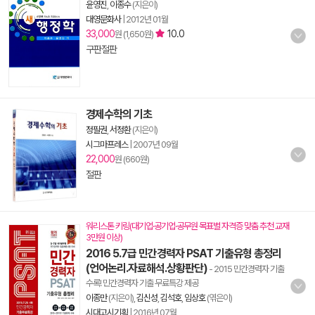
윤영진
,
이종수
(지은이)
대영문화사
|
2012년 01월
33,000
10.0
원 (1,650원)
구판절판
경제수학의 기초
정필권
,
서정환
(지은이)
시그마프레스
|
2007년 09월
22,000
원 (660원)
절판
워리스톤 키링(대기업·공기업·공무원 목표별 자격증 맞춤 추천 교재
3만원 이상)
2016 5.7급 민간경력자 PSAT 기출유형 총정리
(언어논리.자료해석.상황판단)
- 2015 민간경력자 기출
수록! 민간경력자 기출 무료특강 제공
이종만
(지은이),
김신성
,
김석호
,
임상호
(엮은이)
시대고시기획
|
2016년 07월