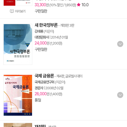
33,300
10.0
원 (10% 할인 / 1,850원)
구판절판
미리보기
새 한국정부론
- 개정판 3판
김태룡
(지은이)
대영문화사
|
2014년 01월
24,000
원 (1,200원)
구판절판
국제 금융론
- 제4판, 글로벌시대의
국제금융연구회
(지은이)
경문사
|
2008년 02월
28,000
원 (1,400원)
품절
재정학