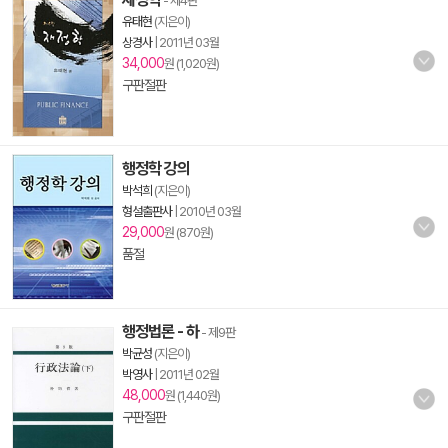
- 제4판
유태현
(지은이)
상경사
|
2011년 03월
34,000
원 (1,020원)
구판절판
행정학 강의
박석희
(지은이)
형설출판사
|
2010년 03월
29,000
원 (870원)
품절
행정법론 - 하
- 제9판
박균성
(지은이)
박영사
|
2011년 02월
48,000
원 (1,440원)
구판절판