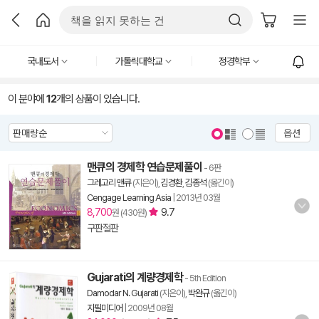
국내도서
가톨릭대학교
정경학부
이 분야에
12
개의 상품이 있습니다.
옵션
맨큐의 경제학 연습문제풀이
- 6판
그레고리 맨큐
(지은이),
김경환
,
김종석
(옮긴이)
Cengage Learning Asia
|
2013년 03월
8,700
9.7
원 (430원)
구판절판
Gujarati의 계량경제학
- 5th Edition
Damodar N. Gujarati
(지은이),
박완규
(옮긴이)
지필미디어
|
2009년 08월