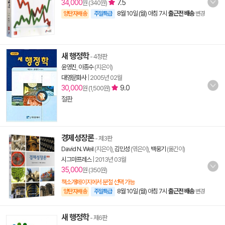
34,000
7.5
원 (340원)
8월 10일 (월) 아침 7시
출근전 배송
양탄자배송
주말특급
변경
새 행정학
- 4정판
윤영진
,
이종수
(지은이)
대영문화사
|
2005년 02월
30,000
9.0
원 (1,500원)
절판
경제성장론
- 제3판
David N. Weil
(지은이),
김민성
(엮은이),
백웅기
(옮긴이)
시그마프레스
|
2013년 03월
35,000
원 (350원)
책소개페이지에서 분철 선택 가능
8월 10일 (월) 아침 7시
출근전 배송
양탄자배송
주말특급
변경
새 행정학
- 제6판