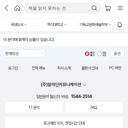
국내도서
백석대학교
기독교문화예술학부
이 분야에
0
개의 상품이 있습니다.
옵션
로그인
전체 메뉴
회사 소개
출판사 안내
PC 버전
(주)알라딘커뮤니케이션
1544-2514
일반문의 (발신자 부담)
1:1 문의
FAQ
중고매장 위치, 영업시간 안내