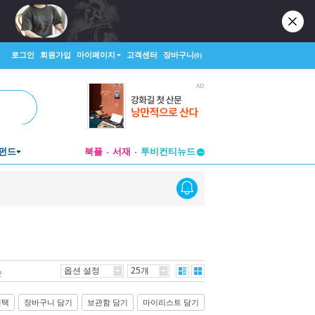
로그인
회원가입
마이페이지
고객센터
장바구니
(0)
펀드
북플
서재
투비컨티뉴드
창작플랫폼
투비컨티뉴드
옵션 설정
25개
순
선택
장바구니 담기
보관함 담기
마이리스트 담기