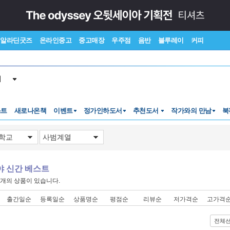
알라딘굿즈
온라인중고
중고매장
우주점
음반
블루레이
커피
서
스트
새로나온책
이벤트
정가인하도서
추천도서
작가와의 만남
북
야 신간 베스트
개의 상품이 있습니다.
출간일순
등록일순
상품명순
평점순
리뷰순
저가격순
고가격
전체