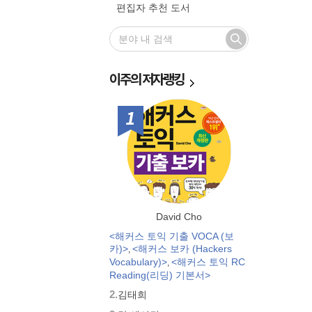
편집자 추천 도서
이주의
저자랭킹
1위
David Cho
<해커스 토익 기출 VOCA (보
카)>
<해커스 보카 (Hackers
,
Vocabulary)>
<해커스 토익 RC
,
Reading(리딩) 기본서>
2.
김태희