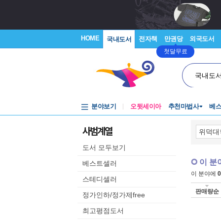
HOME
전자책
만권당
외국도서
국내도서
첫달무료
국내도
분야보기
오뒷세이아
추천마법사
베
사범계열
도서 모두보기
이 분
베스트셀러
이 분야에
0
스테디셀러
판매량순
정가인하/정가제free
최고평점도서