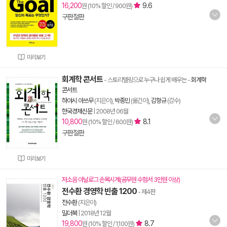
16,200
9.6
원 (10% 할인 / 900원)
구판절판
미리보기
회계학 콘서트
- 스토리텔링으로 누구나 쉽게 배우는
-
회계학
콘서트
하야시 아쓰무
(지은이),
박종민
(옮긴이),
김항규
(감수)
한국경제신문
|
2008년 06월
10,800
8.1
원 (10% 할인 / 600원)
구판절판
미리보기
저소음 아날로그 손목시계(공무원 수험서 3만원 이상)
전수환 경영학 빈출 1200
- 제4판
전수환
(지은이)
밀더북
|
2018년 12월
19,800
8.7
원 (10% 할인 / 1,100원)