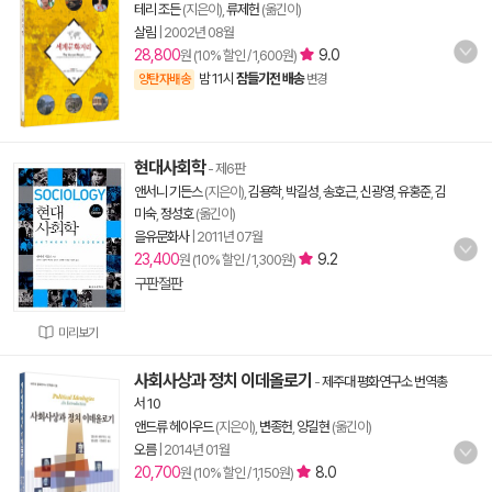
테리 조든
(지은이),
류제헌
(옮긴이)
살림
|
2002년 08월
28,800
9.0
원 (10% 할인 / 1,600원)
밤 11시
잠들기전 배송
양탄자배송
변경
현대사회학
- 제6판
앤서니 기든스
(지은이),
김용학
,
박길성
,
송호근
,
신광영
,
유홍준
,
김
미숙
,
정성호
(옮긴이)
을유문화사
|
2011년 07월
23,400
9.2
원 (10% 할인 / 1,300원)
구판절판
미리보기
사회사상과 정치 이데올로기
-
제주대 평화연구소 번역총
서 10
앤드류 헤이우드
(지은이),
변종헌
,
양길현
(옮긴이)
오름
|
2014년 01월
20,700
8.0
원 (10% 할인 / 1,150원)