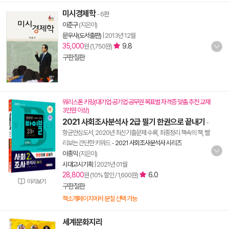
미시경제학
- 6판
이준구
(지은이)
문우사(도서출판)
|
2013년 12월
35,000
9.8
원 (1,750원)
구판절판
워리스톤 키링(대기업·공기업·공무원 목표별 자격증 맞춤 추천 교재
3만원 이상)
2021 사회조사분석사 2급 필기 한권으로 끝내기
-
항균안심도서, 2020년 최신기출문제 수록, 최종정리 책속의 책, 빨
리보는 간단한 키워드
-
2021 사회조사분석사 시리즈
이종익
(지은이)
시대고시기획
|
2021년 01월
28,800
6.0
원 (10% 할인 / 1,600원)
미리보기
구판절판
책소개페이지에서 분철 선택 가능
세계문화지리