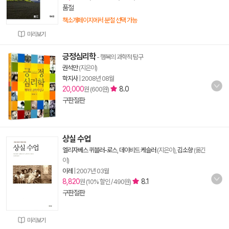
품절
책소개페이지에서 분철 선택 가능
미리보기
긍정심리학
- 행복의 과학적 탐구
권석만
(지은이)
학지사
|
2008년 08월
20,000
8.0
원 (600원)
구판절판
상실 수업
엘리자베스 퀴블러-로스
,
데이비드 케슬러
(지은이),
김소향
(옮긴
이)
이레
|
2007년 03월
8,820
8.1
원 (10% 할인 / 490원)
구판절판
미리보기