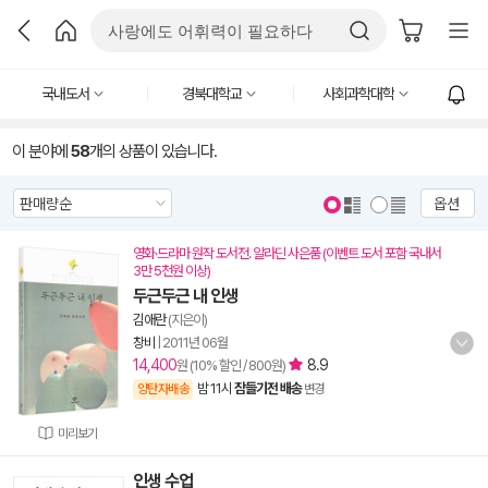
국내도서
경북대학교
사회과학대학
이 분야에
58
개의 상품이 있습니다.
옵션
영화·드라마 원작 도서전. 알라딘 사은품 (이벤트 도서 포함 국내서
3만 5천원 이상)
두근두근 내 인생
김애란
(지은이)
창비
|
2011년 06월
14,400
8.9
원 (10% 할인 / 800원)
밤 11시
잠들기전 배송
양탄자배송
변경
미리보기
인생 수업