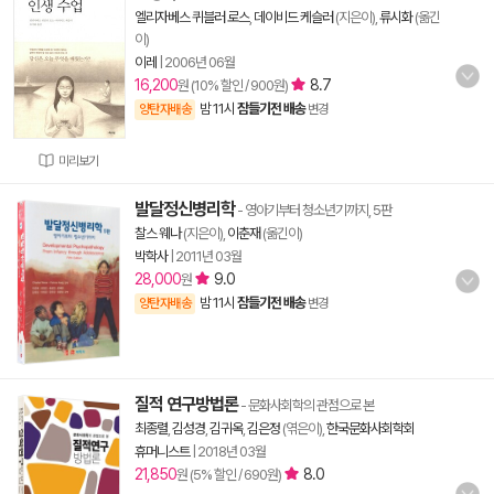
엘리자베스 퀴블러 로스
,
데이비드 케슬러
(지은이),
류시화
(옮긴
이)
이레
|
2006년 06월
16,200
8.7
원 (10% 할인 / 900원)
밤 11시
잠들기전 배송
양탄자배송
변경
미리보기
발달정신병리학
- 영아기부터 청소년기까지, 5판
찰스 웨나
(지은이),
이춘재
(옮긴이)
박학사
|
2011년 03월
28,000
9.0
원
밤 11시
잠들기전 배송
양탄자배송
변경
질적 연구방법론
- 문화사회학의 관점으로 본
최종렬
,
김성경
,
김귀옥
,
김은정
(엮은이),
한국문화사회학회
휴머니스트
|
2018년 03월
21,850
8.0
원 (5% 할인 / 690원)