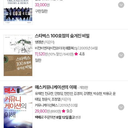
33,000
원
구판절판
스타벅스 100호점의 숨겨진 비밀
맹명관
(지은이)
비전비엔피(비전코리아,애플북스)
|
2005년 04월
11,520
4.8
원 (10% 할인 / 640원)
절판
매스커뮤니케이션의 이해
- 개정판
유재천
,
전규찬
,
안정임
,
한진만
,
김경희
,
강명현
,
박승현
,
박용규
,
윤
태일
,
정윤식
,
조정열
(지은이)
커뮤니케이션북스
|
2010년 03월
29,800
9.0
원 (890원)
택배
로 주문하면
8월 12일 출고
변경