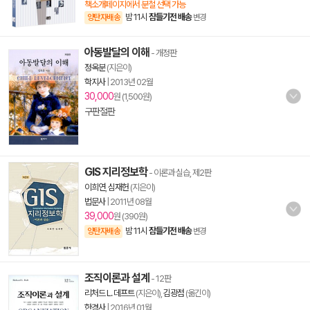
책소개페이지에서 분철 선택 가능
밤 11시
잠들기전 배송
양탄자배송
변경
아동발달의 이해
- 개정판
정옥분
(지은이)
학지사
|
2013년 02월
30,000
원 (1,500원)
구판절판
GIS 지리정보학
- 이론과 실습, 제2판
이희연
,
심재헌
(지은이)
법문사
|
2011년 08월
39,000
원 (390원)
밤 11시
잠들기전 배송
양탄자배송
변경
조직이론과 설계
- 12판
리처드 L. 데프트
(지은이),
김광점
(옮긴이)
한경사
|
2016년 01월