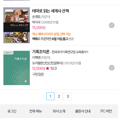
테마로 읽는 세계사 산책
손영호
(지은이)
학지사
|
2008년 01월
15,000
원
책소개페이지에서 분철 선택 가능
택배
로 주문하면
8월 11일 출고
변경
기록조직론
-
한국국가기록연구원 교육총서 1
이해영
(지은이)
도서출판선인(선인문화사)
|
2013년 02월
12,000
10.0
원
구판절판
1
2
3
로그인
전체 메뉴
회사 소개
출판사 안내
PC 버전