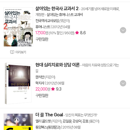
살아있는 한국사 교과서 2
- 20세기를 넘어 새로운 미래로,
개정판
-
살아있는 휴머니스트 교과서
전국역사교사모임
(엮은이)
휴머니스트
|
2012년 04월
17,100
8.6
원 (10% 할인 / 950원)
구판절판
미리보기
현대 심리치료와 상담 이론
- 마음의 치유와 성장으로 가는
길
권석만
(지은이)
학지사
|
2012년 08월
22,000
9.3
원
구판절판
더 골 The Goal
- 당신의 목표는 무엇인가?
엘리 골드렛
(지은이),
김일운
,
강승덕
,
김효
(옮긴이)
동양북스(동양문고)
|
2015년 08월