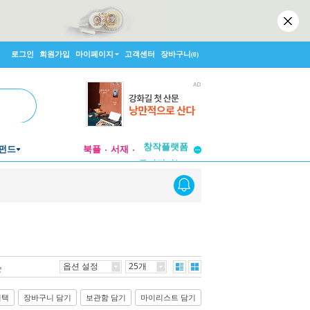
로그인
회원가입
마이페이지
고객센터
장바구니
(0)
투비컨티뉴드
창작플랫폼
펀드
북플
서재
투비컨티뉴드
옵션 설정
25개
순
선택
장바구니 담기
보관함 담기
마이리스트 담기