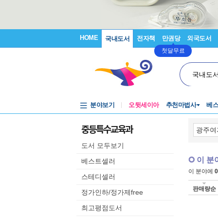
HOME
전자책
만권당
외국도서
국내도서
첫달무료
국내도
분야보기
오뒷세이아
추천마법사
베
중등특수교육과
도서 모두보기
이 분
베스트셀러
이 분야에
0
스테디셀러
판매량순
정가인하/정가제free
최고평점도서