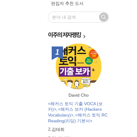
편집자 추천 도서
이주의
저자랭킹
1위
David Cho
<해커스 토익 기출 VOCA (보
카)>
<해커스 보카 (Hackers
,
Vocabulary)>
<해커스 토익 RC
,
Reading(리딩) 기본서>
2.
김태희