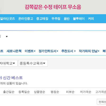
알라딘굿즈
온라인중고
중고매장
우주점
음반
블루레이
커피
서
스트
새로나온책
이벤트
정가인하도서
추천도서
작가와의 만남
북
야 신간 베스트
개의 상품이 있습니다.
출간일순
등록일순
상품명순
평점순
리뷰순
저가격순
고가격
전체