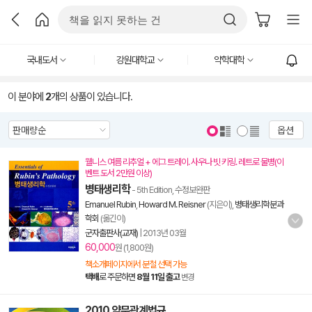
국내도서
강원대학교
약학대학
이 분야에
2
개의 상품이 있습니다.
옵션
웰니스 여름 리추얼 + 에그 트레이. 사우나 빗 키링. 레트로 물병(이
벤트 도서 2만원 이상)
병태생리학
- 5th Edition, 수정보완판
Emanuel Rubin
,
Howard M. Reisner
(지은이),
병태생리학분과
학회
(옮긴이)
군자출판사(교재)
|
2013년 03월
60,000
원 (1,800원)
책소개페이지에서 분철 선택 가능
택배
로 주문하면
8월 11일 출고
변경
2010 약무관계법규