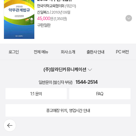
한국약학교육협의회
(엮은이)
신일북스
|
2010년 09월
45,000
원 (1,350원)
구판절판
로그인
전체 메뉴
회사 소개
출판사 안내
PC 버전
(주)알라딘커뮤니케이션
1544-2514
일반문의 (발신자 부담)
1:1 문의
FAQ
중고매장 위치, 영업시간 안내
뒤로가
기