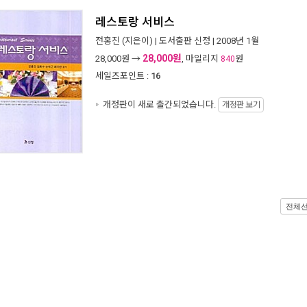
레스토랑 서비스
전홍진
(지은이) |
도서출판 신정
| 2008년 1월
28,000원
28,000
원 →
, 마일리지
원
840
세일즈포인트 :
16
개정판이 새로 출간되었습니다.
개정판 보기
전체