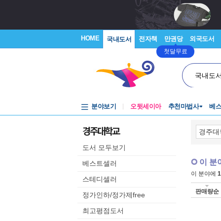
HOME
전자책
만권당
외국도서
국내도서
첫달무료
국내도
분야보기
오뒷세이아
추천마법사
베
경주대학교
도서 모두보기
이 분
베스트셀러
이 분야에
1
스테디셀러
판매량순
정가인하/정가제free
최고평점도서