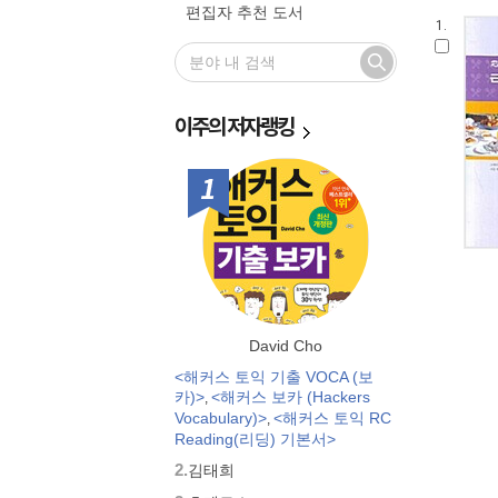
편집자 추천 도서
1.
이주의
저자랭킹
1위
David Cho
<해커스 토익 기출 VOCA (보
카)>
<해커스 보카 (Hackers
,
Vocabulary)>
<해커스 토익 RC
,
Reading(리딩) 기본서>
2.
김태희