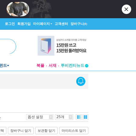
로그인
회원가입
마이페이지
고객센터
장바구니
(0)
펀드
북플
서재
투비컨티뉴드
창작플랫폼
투비컨티뉴드
옵션 설정
25개
순
선택
장바구니 담기
보관함 담기
마이리스트 담기