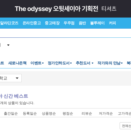
알라딘굿즈
온라인중고
중고매장
우주점
음반
블루레이
커피
서
스트
새로나온책
이벤트
정가인하도서
추천도서
작가와의 만남
북
야 신간 베스트
개의 상품이 있습니다.
출간일순
등록일순
상품명순
평점순
리뷰순
저가격순
고가격
전체