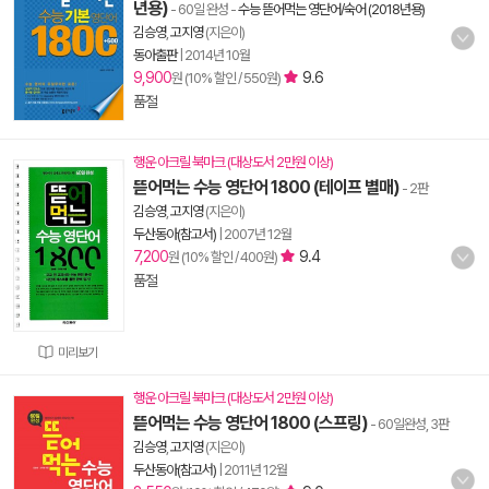
년용)
- 60일 완성
-
수능 뜯어먹는 영단어/숙어 (2018년용)
김승영
,
고지영
(지은이)
동아출판
|
2014년 10월
9,900
9.6
원 (10% 할인 / 550원)
품절
행운 아크릴 북마크 (대상도서 2만원 이상)
뜯어먹는 수능 영단어 1800 (테이프 별매)
- 2판
김승영
,
고지영
(지은이)
두산동아(참고서)
|
2007년 12월
7,200
9.4
원 (10% 할인 / 400원)
품절
미리보기
행운 아크릴 북마크 (대상도서 2만원 이상)
뜯어먹는 수능 영단어 1800 (스프링)
- 60일완성, 3판
김승영
,
고지영
(지은이)
두산동아(참고서)
|
2011년 12월