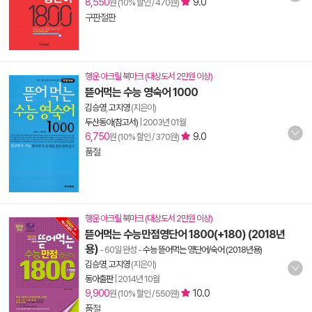
8,550
9.0
원 (10% 할인 / 470원)
구판절판
행운 아크릴 북마크 (대상도서 2만원 이상)
뜯어먹는 수능 영숙어 1000
김승영
,
고지영
(지은이)
두산동아(참고서)
|
2003년 01월
6,750
9.0
원 (10% 할인 / 370원)
품절
행운 아크릴 북마크 (대상도서 2만원 이상)
뜯어먹는 수능만점영단어 1800(+180) (2018년
용)
- 60일 완성
-
수능 뜯어먹는 영단어/숙어 (2018년용)
김승영
,
고지영
(지은이)
동아출판
|
2014년 10월
9,900
10.0
원 (10% 할인 / 550원)
품절