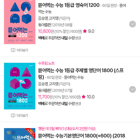
뜯어먹는 수능 1등급 영숙어 1200
- 60일 완성
-
뜯어
먹는 수능
김승영
,
고지영
(지은이)
동아출판
|
2019년 08월
10,800
9.0
원 (10% 할인 / 600원)
택배
로 주문하면
내일
수령
변경
미리보기
수프림 노트
뜯어먹는 수능 1등급 주제별 영단어 1800 (스프
링)
- 60일 완성
-
뜯어먹는 수능
김승영
,
고지영
(지은이)
동아출판
|
2019년 07월
11,700
10.0
원 (10% 할인 / 650원)
택배
로 주문하면
내일
수령
변경
미리보기
행운 아크릴 북마크 (대상도서 2만원 이상)
뜯어먹는 수능기본영단어 1800(+600) (2018