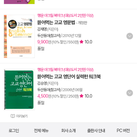
행운 아크릴 북마크 (대상도서 2만원 이상)
뜯어먹는 고교 영문법
- 개정판
김재명
(지은이)
두산동아(참고서)
|
2010년 12월
9,900
10.0
원 (10% 할인 / 550원)
품절
행운 아크릴 북마크 (대상도서 2만원 이상)
뜯어먹는 고교 영단어 실력편 워크북
김승영
(지은이)
두산동아(참고서)
|
2006년 06월
4,500
10.0
원 (10% 할인 / 250원)
품절
미리보기
로그인
전체 메뉴
회사 소개
출판사 안내
PC 버전