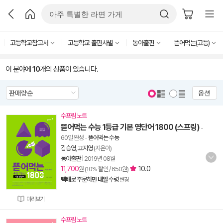
고등학교참고서
고등학교 출판사별
동아출판
뜯어먹는(고등)
이 분야에
10
개의 상품이 있습니다.
옵션
수프림 노트
뜯어먹는 수능 1등급 기본 영단어 1800 (스프링)
-
60일 완성
-
뜯어먹는 수능
김승영
,
고지영
(지은이)
동아출판
|
2019년 08월
11,700
10.0
원 (10% 할인 / 650원)
택배
로 주문하면
내일
수령
변경
미리보기
수프림 노트