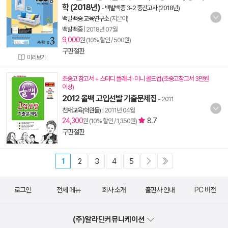
학 (2018년)
-
백발백중 3-2 중간고사 (2018년)
백발백중 교육연구소
(지은이)
백발백중
|
2018년 07월
9,000
원 (10% 할인 / 500원)
구판절판
미리보기
초중고 참고서 + 스터디 플래너 · 미니 콜드컵 (초중고참고서 3만원
이상)
2012 올백 고입선발 기출문제집
- 2011
천재교육(학원물)
|
2011년 04월
24,300
8.7
원 (10% 할인 / 1,350원)
구판절판
1
2
3
4
5
로그인
전체 메뉴
회사 소개
출판사 안내
PC 버전
(주)알라딘커뮤니케이션