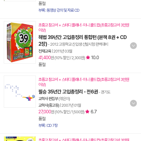
품절
부록 : 동영상 강의 및 자료 CD
초중고 참고서 + 스터디 플래너 · 미니 콜드컵 (초중고참고서 3만원
이상)
해법 39년간 고입총정리 통합편 (본책 8권 + CD
2장)
- 2012 고등학교 신입생 선발시험 완벽대비
천재교육
|
2011년 03월
41,400
10.0
원 (10% 할인 / 2,300원)
품절
초중고 참고서 + 스터디 플래너 · 미니 콜드컵 (초중고참고서 3만원
이상)
필승 35년간 고입총정리 - 전6권
- 경기도
교학사 편집부
(엮은이)
교학사(중고등)
|
2007년 01월
27,000
6.7
원 (10% 할인 / 1,500원)
품절
부록 : CD 7장
초중고 참고서 + 스터디 플래너 · 미니 콜드컵 (초중고참고서 3만원