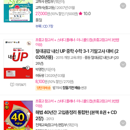
교학사 편집부
(엮은이)
교학사(중고등)
|
2007년 01월
27,000
10.0
원 (10% 할인 / 1,500원)
품절
부록 : CD 7장
초중고 참고서 + 스터디 플래너 · 미니 콜드컵 (초중고참고서 3만원
이상)
절대공감 내신 UP 중학 수학 3-1 기말고사 대비 (2
026년용)
- 2015 개정 교육과정
-
중등 절대공감 내신UP (20
26년)
박명전
(지은이)
에듀왕
|
2020년 03월
8,100
원 (10% 할인 / 270원)
미리보기
밤 11시
잠들기전 배송
양탄자배송
변경
초중고 참고서 + 스터디 플래너 · 미니 콜드컵 (초중고참고서 3만원
이상)
해법 40년간 고입총정리 통합편 (본책 8권 + CD
2장)
- 2013
천재교육(참고서) 편집부
(엮은이)