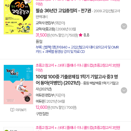
이상)
필승 36년간 고입총정리 - 전7권
- 2009 고입선발고사
완벽대비
교학사 편집부
(엮은이)
교학사(중고등)
|
2008년 03월
31,500
8.8
원 (10% 할인 / 1,750원)
품절
부록 : [별책] 영단어 840 + 고입선발고사 대비 모의고사 및 OMR
카드 + 과목별 동영상 강의 및 자료 CD
초중고 참고서 + 스터디 플래너 · 미니 콜드컵 (초중고참고서 3만원
이상)
100발 100중 기출문제집 1학기 기말고사 중3 영
어 동아(이병민) (2021년)
-
중등 백발백중 1학기 기말고
사 (2021년)
에듀원 편집부
(지은이)
에듀원
|
2021년 04월
12,600
원 (10% 할인 / 700원)
미리보기
구판절판
초중고 참고서 + 스터디 플래너 · 미니 콜드컵 (초중고참고서 3만원