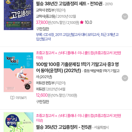
필승 38년간 고입총정리 세트 - 전10권
- 2010
교학사 편집부
(엮은이)
교학사(중고등)
|
2010년 02월
37,800
10.0
원 (10% 할인 / 2,100원)
구판절판
부록 : CD 6장, 2011 고입선발고사 대비 모의고사, 최근 3개년 고
입선발고사
초중고 참고서 + 스터디 플래너 · 미니 콜드컵 (초중고참고서 3만원
이상)
100발 100중 기출문제집 1학기 기말고사 중3 영
어 동아(윤정미) (2021년)
-
중등 백발백중 1학기 기말고
사 (2021년)
에듀원 편집부
(지은이)
에듀원
|
2021년 04월
12,600
원 (10% 할인 / 700원)
미리보기
구판절판
초중고 참고서 + 스터디 플래너 · 미니 콜드컵 (초중고참고서 3만원
이상)
필승 35년간 고입총정리 - 전5권
- 서울특별시