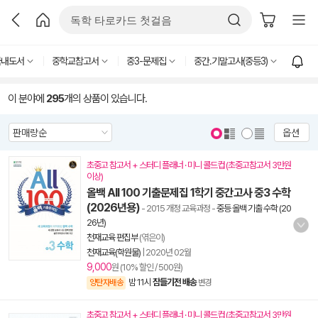
국내도서
중학교참고서
중3-문제집
중간.기말고사(중등3)
이 분야에
295
개의 상품이 있습니다.
옵션
초중고 참고서 + 스터디 플래너 · 미니 콜드컵 (초중고참고서 3만원
이상)
올백 All 100 기출문제집 1학기 중간고사 중3 수학
(2026년용)
- 2015 개정 교육과정
-
중등 올백 기출 수학 (20
26년)
천재교육 편집부
(엮은이)
천재교육(학원물)
|
2020년 02월
9,000
원 (10% 할인 / 500원)
밤 11시
잠들기전 배송
양탄자배송
변경
초중고 참고서 + 스터디 플래너 · 미니 콜드컵 (초중고참고서 3만원