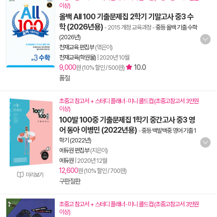
이상)
올백 All 100 기출문제집 2학기 기말고사 중3 수
학 (2026년용)
- 2015 개정 교육과정
-
중등 올백 기출 수학
(2026년)
천재교육 편집부
(엮은이)
천재교육(학원물)
|
2020년 10월
9,000
10.0
원 (10% 할인 / 500원)
품절
초중고 참고서 + 스터디 플래너 · 미니 콜드컵 (초중고참고서 3만원
이상)
100발 100중 기출문제집 1학기 중간고사 중3 영
어 동아 이병민 (2022년용)
-
중등 백발백중 영어 기출 1
학기 (2022년)
에듀원 편집부
(지은이)
에듀원
|
2020년 12월
12,600
원 (10% 할인 / 700원)
미리보기
구판절판
초중고 참고서 + 스터디 플래너 · 미니 콜드컵 (초중고참고서 3만원
이상)