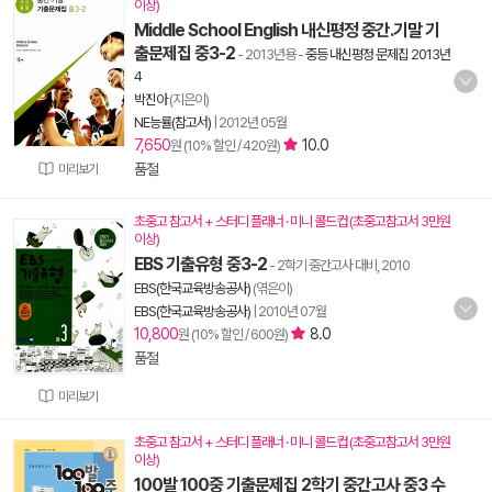
이상)
Middle School English 내신평정 중간.기말 기
출문제집 중3-2
- 2013년용
-
중등 내신평정 문제집 2013년
4
박진아
(지은이)
NE능률(참고서)
|
2012년 05월
7,650
10.0
원 (10% 할인 / 420원)
품절
미리보기
초중고 참고서 + 스터디 플래너 · 미니 콜드컵 (초중고참고서 3만원
이상)
EBS 기출유형 중3-2
- 2학기 중간고사 대비, 2010
EBS(한국교육방송공사)
(엮은이)
EBS(한국교육방송공사)
|
2010년 07월
10,800
8.0
원 (10% 할인 / 600원)
품절
미리보기
초중고 참고서 + 스터디 플래너 · 미니 콜드컵 (초중고참고서 3만원
이상)
100발 100중 기출문제집 2학기 중간고사 중3 수