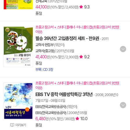
천재교육
|
2012년 03월
44,100
9.3
원 (10% 할인 / 2,450원)
품절
초중고 참고서 + 스터디 플래너 · 미니 콜드컵 (초중고참고서 3만원
이상)
필승 39년간 고입총정리 세트 - 전9권
- 2011
교학사 편집부
(엮은이)
교학사(중고등)
|
2011년 03월
41,400
9.2
원 (10% 할인 / 2,300원)
품절
부록 : CD 3장
초중고 참고서 + 스터디 플래너 · 미니 콜드컵 (초중고참고서 3만원
이상)
EBS TV 중학 여름방학특강 3학년
- 2008, 2008년 0
7월 07일 - 08월 03일
EBS(한국교육방송공사)
(엮은이)
EBS(한국교육방송공사)
|
2008년 05월
6,480
10.0
원 (10% 할인 / 360원)
품절
미리보기