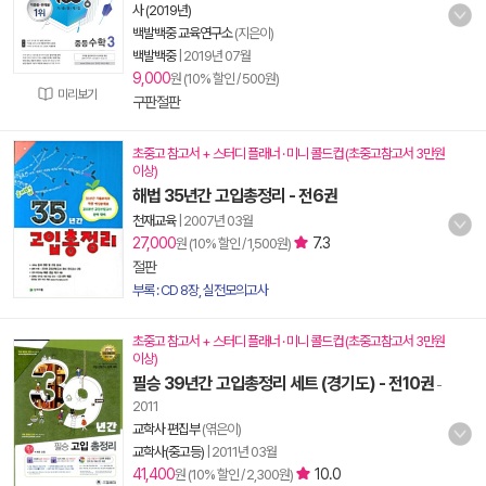
사 (2019년)
백발백중 교육연구소
(지은이)
백발백중
|
2019년 07월
9,000
원 (10% 할인 / 500원)
미리보기
구판절판
초중고 참고서 + 스터디 플래너 · 미니 콜드컵 (초중고참고서 3만원
이상)
해법 35년간 고입총정리 - 전6권
천재교육
|
2007년 03월
27,000
7.3
원 (10% 할인 / 1,500원)
절판
부록 : CD 8장, 실전모의고사
초중고 참고서 + 스터디 플래너 · 미니 콜드컵 (초중고참고서 3만원
이상)
필승 39년간 고입총정리 세트 (경기도) - 전10권
-
2011
교학사 편집부
(엮은이)
교학사(중고등)
|
2011년 03월
41,400
10.0
원 (10% 할인 / 2,300원)