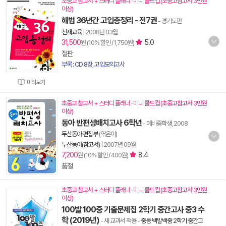
초중고 참고서 + 스터디 플래너 · 미니 콜드컵 (초중고참고서 3만원
이상)
해법 36년간 고입총정리 - 전7권
- 경기도판
천재교육
|
2008년 03월
31,500
5.0
원 (10% 할인 / 1,750원)
절판
부록 : CD 8장, 고입모의고사
미리보기
초중고 참고서 + 스터디 플래너 · 미니 콜드컵 (초중고참고서 3만원
이상)
동아 반편성배치고사 6학년
- 예비중학생, 2008
두산동아 편집부
(엮은이)
두산동아(참고서)
|
2007년 09월
7,200
8.4
원 (10% 할인 / 400원)
품절
초중고 참고서 + 스터디 플래너 · 미니 콜드컵 (초중고참고서 3만원
이상)
100발 100중 기출문제집 2학기 중간고사 중3 수
학 (2019년)
- 새 교과서 적용
-
중등 백발백중 2학기 중간고