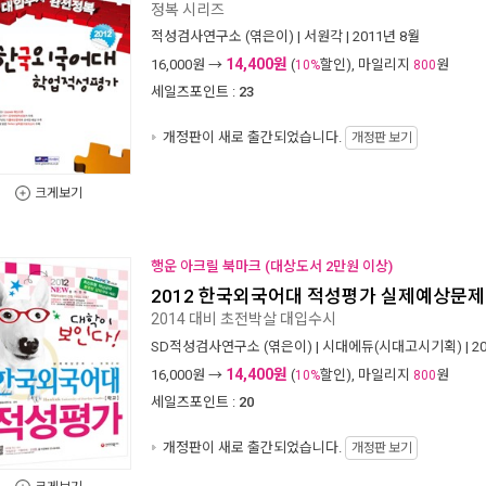
정복 시리즈
적성검사연구소
(엮은이) |
서원각
| 2011년 8월
14,400원
16,000
원 →
(
할인), 마일리지
원
10%
800
세일즈포인트 :
23
개정판이 새로 출간되었습니다.
개정판 보기
크게보기
행운 아크릴 북마크 (대상도서 2만원 이상)
2012 한국외국어대 적성평가 실제예상문제
2014 대비 초전박살 대입수시
SD적성검사연구소
(엮은이) |
시대에듀(시대고시기획)
| 2
14,400원
16,000
원 →
(
할인), 마일리지
원
10%
800
세일즈포인트 :
20
개정판이 새로 출간되었습니다.
개정판 보기