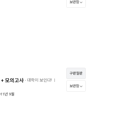
보관함
구판절판
 + 모의고사
- 대학이 보인다!
ㅣ
보관함
011년 9월