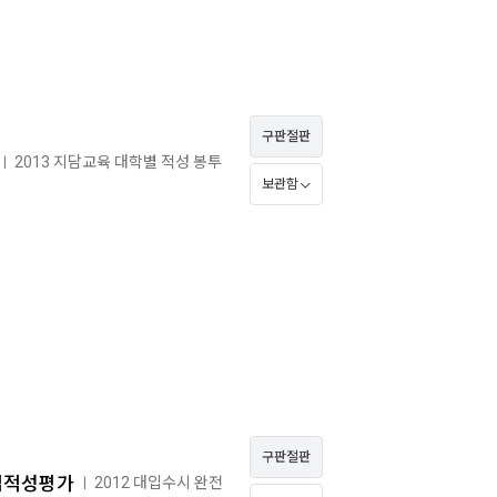
구판절판
2013 지담교육 대학별 적성 봉투
ㅣ
보관함
구판절판
업적성평가
2012 대입수시 완전
ㅣ