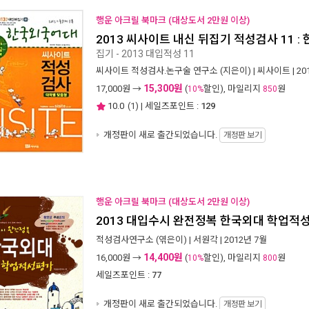
행운 아크릴 북마크 (대상도서 2만원 이상)
2013 씨사이트 내신 뒤집기 적성검사 11 
집기 - 2013 대입적성 11
씨사이트 적성검사.논구술 연구소
(지은이) |
씨사이트
| 2
15,300원
17,000
원 →
(
할인), 마일리지
원
10%
850
10.0
(
1
) | 세일즈포인트 :
129
개정판이 새로 출간되었습니다.
개정판 보기
행운 아크릴 북마크 (대상도서 2만원 이상)
2013 대입수시 완전정복 한국외대 학업적
적성검사연구소
(엮은이) |
서원각
| 2012년 7월
14,400원
16,000
원 →
(
할인), 마일리지
원
10%
800
세일즈포인트 :
77
개정판이 새로 출간되었습니다.
개정판 보기