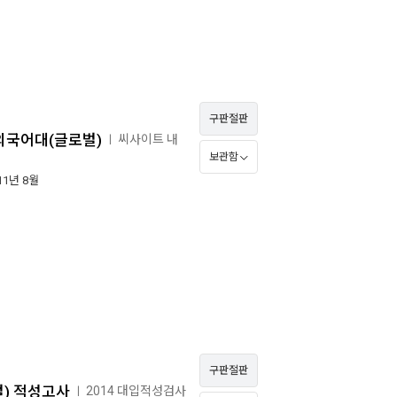
구판절판
외국어대(글로벌)
씨사이트 내
ㅣ
보관함
011년 8월
구판절판
벌) 적성고사
2014 대입적성검사
ㅣ