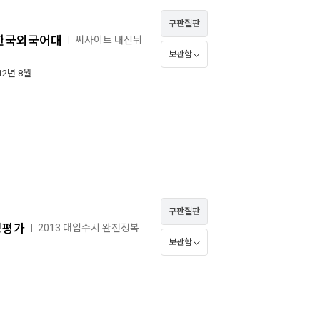
구판절판
: 한국외국어대
씨사이트 내신뒤
ㅣ
보관함
012년 8월
구판절판
성평가
2013 대입수시 완전정복
ㅣ
보관함