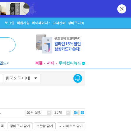
로그인
회원가입
마이페이지
고객센터
장바구니
(0)
펀드
북플
서재
투비컨티뉴드
창작플랫폼
투비컨티뉴드
옵션 설정
25개
순
선택
장바구니 담기
보관함 담기
마이리스트 담기