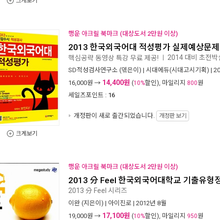
크게보기
행운 아크릴 북마크 (대상도서 2만원 이상)
2013 한국외국어대 적성평가 실제예상문제
2014 대비 초전
핵심공략 동영상 특강 무료 제공!
ㅣ
SD적성검사연구소
(엮은이) |
시대에듀(시대고시기획)
| 2
14,400원
16,000
원 →
(
할인), 마일리지
원
10%
800
세일즈포인트 :
16
개정판이 새로 출간되었습니다.
개정판 보기
크게보기
행운 아크릴 북마크 (대상도서 2만원 이상)
2013 分 Feel 한국외국어대학교 기출유형
2013 分 Feel 시리즈
이완
(지은이) |
아이진로
| 2012년 8월
17,100원
19,000
원 →
(
할인), 마일리지
원
10%
950