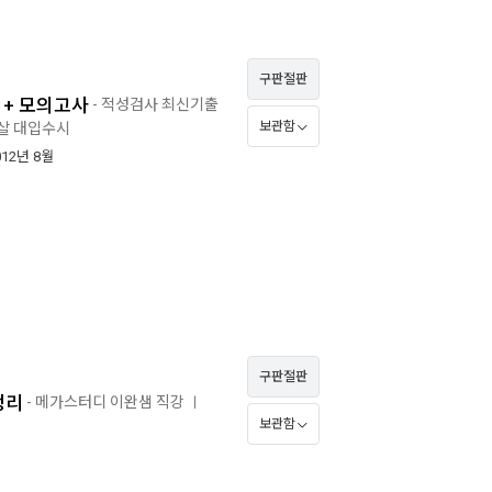
구판절판
 + 모의고사
- 적성검사 최신기출
보관함
박살 대입수시
012년 8월
구판절판
정리
- 메가스터디 이완샘 직강
ㅣ
보관함