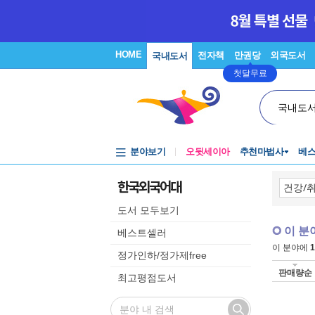
HOME
전자책
만권당
외국도서
국내도서
첫달무료
국내도
분야보기
오뒷세이아
추천마법사
베
한국외국어대
도서 모두보기
이 분
베스트셀러
이 분야에
1
정가인하/정가제free
판매량순
최고평점도서