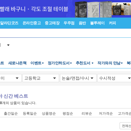
알라딘굿즈
온라인중고
중고매장
우주점
음반
블루레이
커피
서
스트
새로나온책
이벤트
정가인하도서
추천도서
작가와의 만남
북
야 신간 베스트
0
개의 상품이 있습니다.
출간일순
등록일순
상품명순
평점순
리뷰순
저가격순
고가격
전체