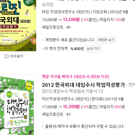
오리진
타임 적성검사연구소
(엮은이) |
지담교육
| 2012년 8월
13,500원
15,000
원 →
(
할인), 마일리지
원
10%
750
세일즈포인트 :
41
개정판이 새로 출간되었습니다.
개정판 보기
이 책의 전자책 :
9,450
원
보러 가기
미리보기
행운 아크릴 북마크 (대상도서 2만원 이상)
2012 한국외대 대입수시 학업적성평가
- 언
2012 대입수시 적성검사 기본서 12
허브적성검사연구소
(엮은이) |
참다래
| 2011년 9월
15,300원
17,000
원 →
(
할인), 마일리지
원
10%
850
세일즈포인트 :
31
출판사/제작사 유통이 중단되어 구할 수 없습니다.