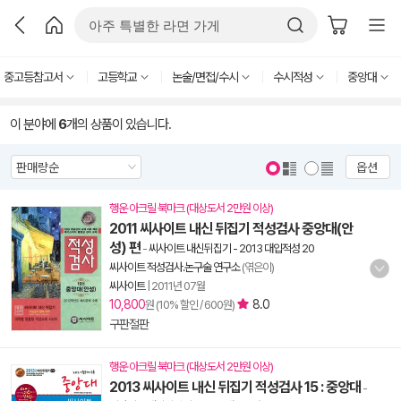
중고등참고서
고등학교
논술/면접/수시
수시적성
중앙대
이 분야에
6
개의 상품이 있습니다.
옵션
행운 아크릴 북마크 (대상도서 2만원 이상)
2011 씨사이트 내신 뒤집기 적성검사 중앙대(안
성) 편
-
씨사이트 내신뒤집기 - 2013 대입적성 20
씨사이트 적성검사.논구술 연구소
(엮은이)
씨사이트
|
2011년 07월
10,800
8.0
원 (10% 할인 / 600원)
구판절판
행운 아크릴 북마크 (대상도서 2만원 이상)
2013 씨사이트 내신 뒤집기 적성검사 15 : 중앙대
-