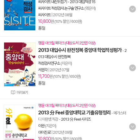
씨사이트 내신뒤집기 - 2013 대입적성 15
씨사이트 적성검사.논구술 연구소
(엮은이)
씨사이트
|
2012년 08월
10,800
원 (10% 할인 / 600원)
품절
행운 아크릴 북마크 (대상도서 2만원 이상)
2013 대입수시 완전정복 중앙대 학업적성평가
-
2
013 대입수시 완전정복
적성검사연구소
(지은이)
서원각
|
2012년 07월
11,700
원 (10% 할인 / 650원)
품절
미리보기
행운 아크릴 북마크 (대상도서 2만원 이상)
2013 分 Feel 중앙대학교 기출유형정리
- 메가스터
디 이완샘 직강
-
2013 分 Feel 시리즈
이완
(지은이)
아이진로
|
2012년 09월
10,800
원 (10% 할인 / 600원)