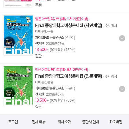
품절
행운 아크릴 북마크 (대상도서 2만원 이상)
Final 중앙대학교 예상문제집 (자연계열)
- 수시.정시
대비 통합논술
파이널통합논술연구소
(엮은이)
신지원
|
2008년 07월
13,500
원 (10% 할인 / 750원)
절판
행운 아크릴 북마크 (대상도서 2만원 이상)
Final 중앙대학교 예상문제집 (인문계열)
- 수시.정시
대비 통합논술
파이널통합논술연구소
(엮은이)
신지원
|
2008년 07월
13,500
원 (10% 할인 / 750원)
절판
로그인
전체 메뉴
회사 소개
출판사 안내
PC 버전