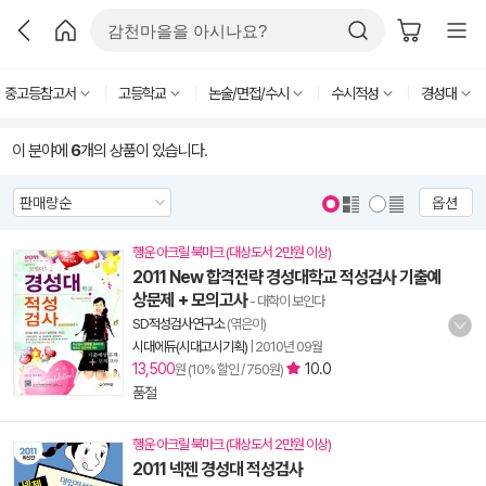
중고등참고서
고등학교
논술/면접/수시
수시적성
경성대
이 분야에
6
개의 상품이 있습니다.
옵션
행운 아크릴 북마크 (대상도서 2만원 이상)
2011 New 합격전략 경성대학교 적성검사 기출예
상문제 + 모의고사
- 대학이 보인다
SD적성검사연구소
(엮은이)
시대에듀(시대고시기획)
|
2010년 09월
13,500
10.0
원 (10% 할인 / 750원)
품절
행운 아크릴 북마크 (대상도서 2만원 이상)
2011 넥젠 경성대 적성검사