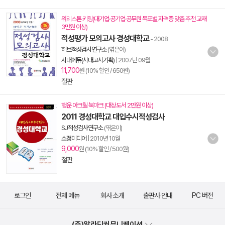
워리스톤 키링(대기업·공기업·공무원 목표별 자격증 맞춤 추천 교재
3만원 이상)
적성평가 모의고사 경성대학교
- 2008
허브적성검사연구소
(엮은이)
시대에듀(시대고시기획)
|
2007년 09월
11,700
원 (10% 할인 / 650원)
절판
행운 아크릴 북마크 (대상도서 2만원 이상)
2011 경성대학교 대입수시적성검사
SJ적성검사연구소
(엮은이)
소정미디어
|
2010년 10월
9,000
원 (10% 할인 / 500원)
절판
로그인
전체 메뉴
회사 소개
출판사 안내
PC 버전
(주)알라딘커뮤니케이션