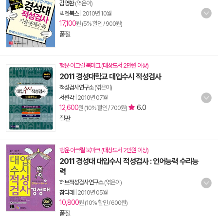
김영환
(엮은이)
넥젠북스
|
2010년 10월
17,100
원 (5% 할인 / 900원)
품절
행운 아크릴 북마크 (대상도서 2만원 이상)
2011 경성대학교 대입수시 적성검사
적성검사연구소
(엮은이)
서원각
|
2010년 07월
12,600
6.0
원 (10% 할인 / 700원)
절판
행운 아크릴 북마크 (대상도서 2만원 이상)
2011 경성대 대입수시 적성검사 : 언어능력 수리능
력
허브적성검사연구소
(엮은이)
참다래
|
2010년 05월
10,800
원 (10% 할인 / 600원)
품절