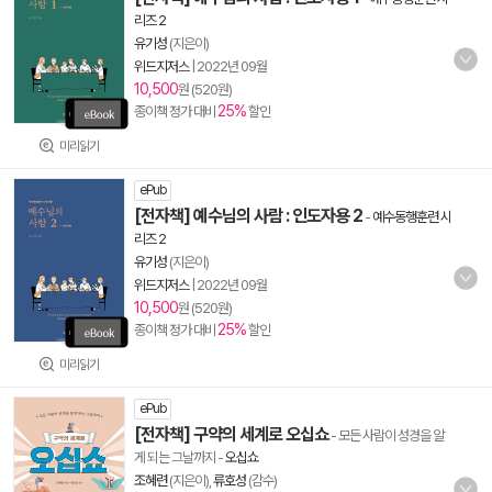
리즈 2
유기성
(지은이)
위드지저스
|
2022년 09월
10,500
원 (520원)
25%
종이책 정가 대비
할인
미리읽기
ePub
[전자책] 예수님의 사람 : 인도자용 2
-
예수동행훈련 시
리즈 2
유기성
(지은이)
위드지저스
|
2022년 09월
10,500
원 (520원)
25%
종이책 정가 대비
할인
미리읽기
ePub
[전자책] 구약의 세계로 오십쇼
- 모든 사람이 성경을 알
게 되는 그날까지
-
오십쇼
조혜련
(지은이),
류호성
(감수)