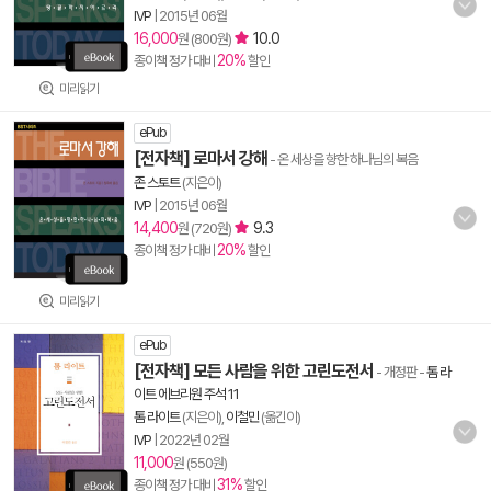
IVP
|
2015년 06월
16,000
10.0
원 (800원)
20%
종이책 정가 대비
할인
미리읽기
ePub
[전자책] 로마서 강해
- 온 세상을 향한 하나님의 복음
존 스토트
(지은이)
IVP
|
2015년 06월
14,400
9.3
원 (720원)
20%
종이책 정가 대비
할인
미리읽기
ePub
[전자책] 모든 사람을 위한 고린도전서
- 개정판
-
톰 라
이트 에브리원 주석 11
톰 라이트
(지은이),
이철민
(옮긴이)
IVP
|
2022년 02월
11,000
원 (550원)
31%
종이책 정가 대비
할인