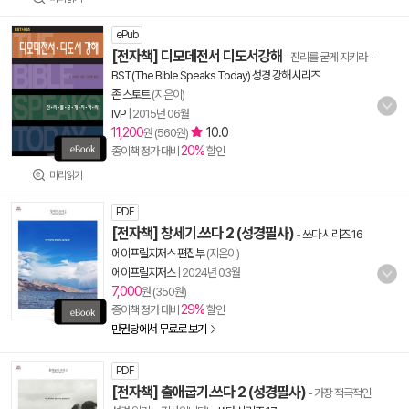
ePub
[전자책] 디모데전서 디도서강해
- 진리를 굳게 지키라
-
BST(The Bible Speaks Today) 성경 강해 시리즈
존 스토트
(지은이)
IVP
|
2015년 06월
11,200
10.0
원 (560원)
20%
종이책 정가 대비
할인
미리읽기
PDF
[전자책] 창세기.쓰다 2 (성경필사)
-
쓰다 시리즈 16
에이프릴지저스 편집부
(지은이)
에이프릴지저스
|
2024년 03월
7,000
원 (350원)
29%
종이책 정가 대비
할인
만권당에서 무료로 보기
PDF
[전자책] 출애굽기.쓰다 2 (성경필사)
- 가장 적극적인