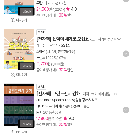
두란노
|
2025년 07월
24,500
4.0
원 (1,220원)
30%
종이책 정가 대비
할인
미리읽기
ePub
[전자책] 신약의 세계로 오십쇼
- 모든 사람이 성경을 알
게 되는 그날까지
-
오십쇼
조혜련
(지은이),
류호성
(감수)
두란노
|
2025년 07월
21,700
원 (1,080원)
30%
종이책 정가 대비
할인
미리읽기
ePub
[전자책] 고린도전서 강해
- 지역교회에서의 생활
-
BST
(The Bible Speaks Today) 성경 강해 시리즈
데이비드 프라이어
(지은이),
정옥배
(옮긴이)
IVP
|
2015년 06월
12,800
9.0
원 (640원)
20%
종이책 정가 대비
할인
미리읽기