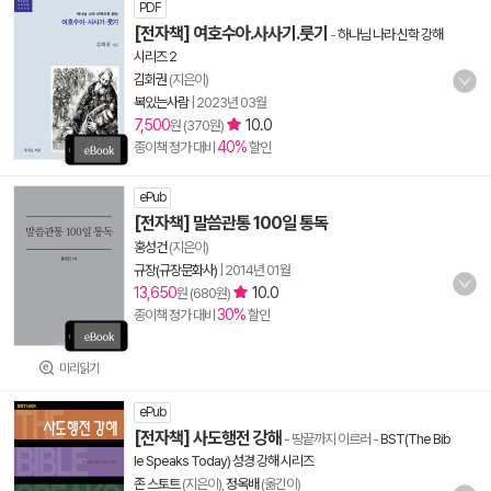
PDF
[전자책] 여호수아.사사기.룻기
-
하나님 나라 신학 강해
시리즈 2
김회권
(지은이)
복있는사람
|
2023년 03월
7,500
10.0
원 (370원)
40%
종이책 정가 대비
할인
ePub
[전자책] 말씀관통 100일 통독
홍성건
(지은이)
규장(규장문화사)
|
2014년 01월
13,650
10.0
원 (680원)
30%
종이책 정가 대비
할인
미리읽기
ePub
[전자책] 사도행전 강해
- 땅끝까지 이르러
-
BST(The Bib
le Speaks Today) 성경 강해 시리즈
존 스토트
(지은이),
정옥배
(옮긴이)