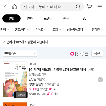
일반
만화
로맨스
판무
BL
전자책
종교/역학
기독교
교회
성경공부교재
청장년
이 분야에
182
개의 상품이 있습니다.
옵션
ePub
[전자책] 게으름 : 거룩한 삶의 은밀한 대적
- 거룩한
삶의 은밀한 대적
김남준
(지은이)
생명의말씀사
|
2003년 11월
6,300
8.6
원 (310원)
43%
종이책 정가 대비
할인
PDF