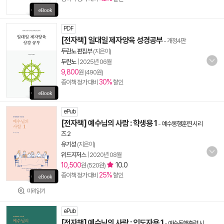
PDF
[전자책] 일대일 제자양육 성경공부
- 개정4판
두란노 편집부
(지은이)
두란노
|
2025년 06월
9,800
원 (490원)
30%
종이책 정가 대비
할인
ePub
[전자책] 예수님의 사람 : 학생용 1
-
예수동행훈련 시리
즈 2
유기성
(지은이)
위드지저스
|
2020년 08월
10,500
10.0
원 (520원)
25%
종이책 정가 대비
할인
미리읽기
ePub
[전자책] 예수님의 사람 : 인도자용 1
-
예수동행훈련 시