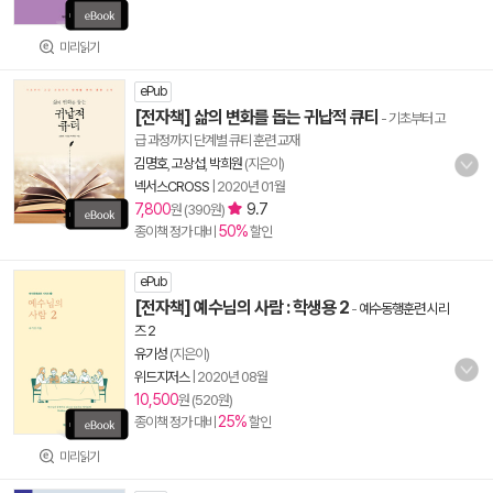
미리읽기
ePub
[전자책] 삶의 변화를 돕는 귀납적 큐티
- 기초부터 고
급 과정까지 단계별 큐티 훈련 교재
김명호
,
고상섭
,
박희원
(지은이)
넥서스CROSS
|
2020년 01월
7,800
9.7
원 (390원)
50%
종이책 정가 대비
할인
ePub
[전자책] 예수님의 사람 : 학생용 2
-
예수동행훈련 시리
즈 2
유기성
(지은이)
위드지저스
|
2020년 08월
10,500
원 (520원)
25%
종이책 정가 대비
할인
미리읽기