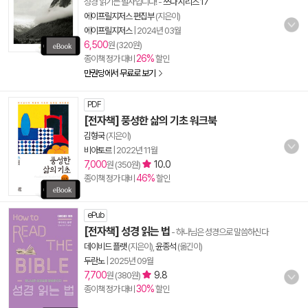
성경 읽기는 필사입니다!
-
쓰다 시리즈 17
에이프릴지저스 편집부
(지은이)
에이프릴지저스
|
2024년 03월
6,500
원 (320원)
26%
종이책 정가 대비
할인
만권당에서 무료로 보기
PDF
[전자책] 풍성한 삶의 기초 워크북
김형국
(지은이)
비아토르
|
2022년 11월
7,000
10.0
원 (350원)
46%
종이책 정가 대비
할인
ePub
[전자책] 성경 읽는 법
- 하나님은 성경으로 말씀하신다
데이비드 플랫
(지은이),
윤종석
(옮긴이)
두란노
|
2025년 09월
7,700
9.8
원 (380원)
30%
종이책 정가 대비
할인