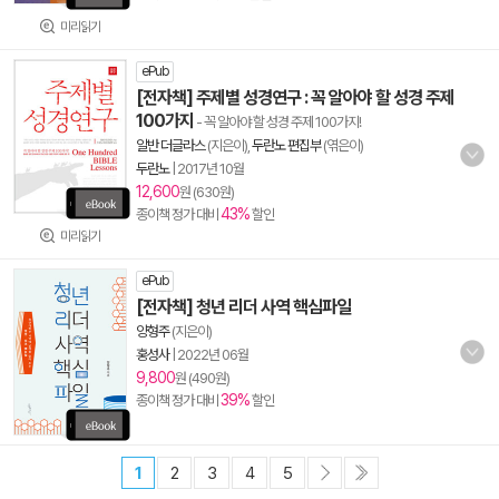
미리읽기
ePub
[전자책] 주제별 성경연구 : 꼭 알아야 할 성경 주제
100가지
- 꼭 알아야 할 성경 주제 100가지!
알반 더글라스
(지은이),
두란노 편집부
(엮은이)
두란노
|
2017년 10월
12,600
원 (630원)
43%
종이책 정가 대비
할인
미리읽기
ePub
[전자책] 청년 리더 사역 핵심파일
양형주
(지은이)
홍성사
|
2022년 06월
9,800
원 (490원)
39%
종이책 정가 대비
할인
1
2
3
4
5