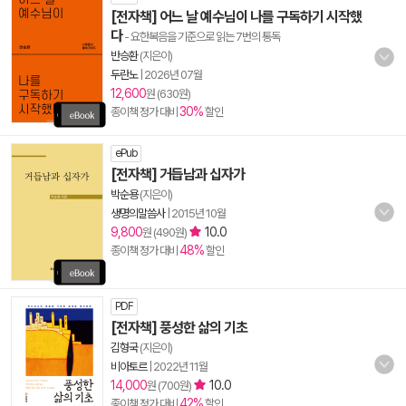
[전자책] 어느 날 예수님이 나를 구독하기 시작했
다
- 요한복음을 기준으로 읽는 7번의 통독
반승환
(지은이)
두란노
|
2026년 07월
12,600
원 (630원)
30%
종이책 정가 대비
할인
ePub
[전자책] 거듭남과 십자가
박순용
(지은이)
생명의말씀사
|
2015년 10월
9,800
10.0
원 (490원)
48%
종이책 정가 대비
할인
PDF
[전자책] 풍성한 삶의 기초
김형국
(지은이)
비아토르
|
2022년 11월
14,000
10.0
원 (700원)
42%
종이책 정가 대비
할인