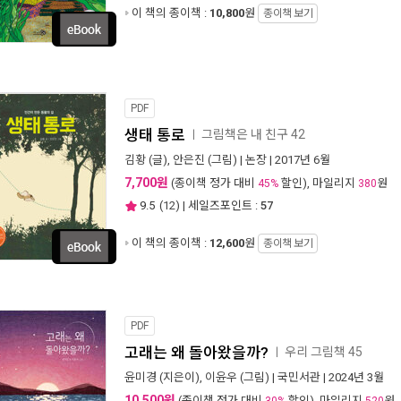
이 책의 종이책 :
10,800
원
종이책 보기
PDF
생태 통로
그림책은 내 친구 42
ㅣ
김황
(글),
안은진
(그림) |
논장
| 2017년 6월
7,700원
(종이책 정가 대비
할인), 마일리지
원
45%
380
9.5
(
12
) | 세일즈포인트 :
57
이 책의 종이책 :
12,600
원
종이책 보기
PDF
고래는 왜 돌아왔을까?
우리 그림책 45
ㅣ
윤미경
(지은이),
이윤우
(그림) |
국민서관
| 2024년 3월
10,500원
(종이책 정가 대비
할인), 마일리지
원