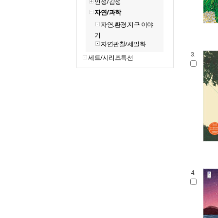
인성/감성
자연/과학
자연.환경.지구 이야
기
자연관찰/세밀화
3.
세트/시리즈특선
4.