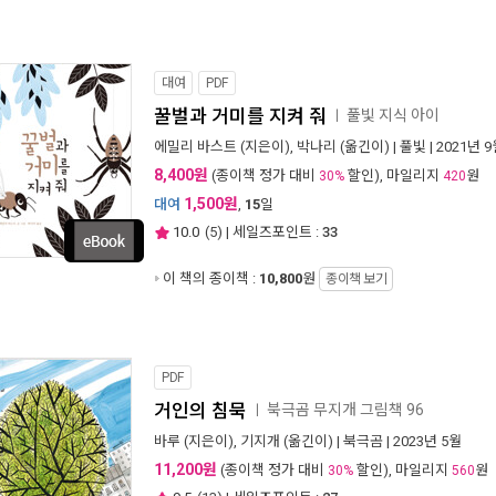
대여
PDF
꿀벌과 거미를 지켜 줘
풀빛 지식 아이
ㅣ
에밀리 바스트
(지은이),
박나리
(옮긴이) |
풀빛
| 2021년 
8,400원
(종이책 정가 대비
할인), 마일리지
원
30%
420
1,500원
대여
,
15
일
10.0
(
5
) | 세일즈포인트 :
33
이 책의 종이책 :
10,800
원
종이책 보기
PDF
거인의 침묵
북극곰 무지개 그림책 96
ㅣ
바루
(지은이),
기지개
(옮긴이) |
북극곰
| 2023년 5월
11,200원
(종이책 정가 대비
할인), 마일리지
원
30%
560