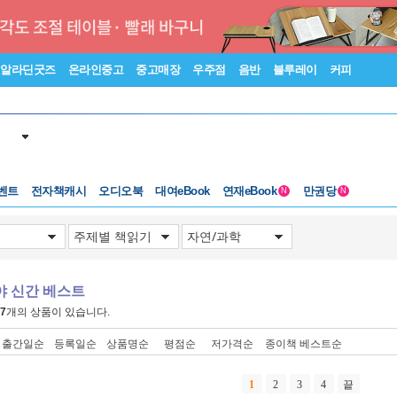
알라딘굿즈
온라인중고
중고매장
우주점
음반
블루레이
커피
벤트
전자책캐시
오디오북
대여eBook
연재eBook
만권당
N
N
야 신간 베스트
7
개의 상품이 있습니다.
출간일순
등록일순
상품명순
평점순
저가격순
종이책 베스트순
1
2
3
4
끝