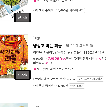
9.5
(
13
) | 세일즈포인트 :
27
이 책의 종이책 :
14,400
원
종이책 보기
PDF
냉장고 먹는 괴물
밝은미래 그림책 45
ㅣ
이현욱
(지은이),
양수홍
(그림) |
밝은미래
| 2021년 11월
7,650원
8,500
원 →
(
할인, 종이책 정가 대비
할인
10%
41%
마일리지
원
420
9.6
(
22
) | 세일즈포인트 :
27
만권당에서
무료로 볼 수 있어요.
첫 달 무료로 시작하기
이 책의 종이책 :
11,700
원
종이책 보기