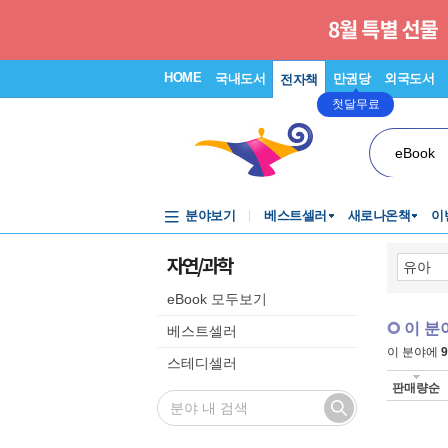
HOME
국내도서
만권당
외국도서
전자책
첫달무료
eBook
분야보기
베스트셀러
새로나온책
이
자연/과학
eBook 모두보기
이 분
베스트셀러
이 분야에
9
스테디셀러
판매량순