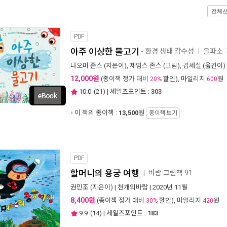
전체
PDF
아주 이상한 물고기
- 환경 생태 감수성
을파소 
ㅣ
나오미 존스
(지은이),
제임스 존스
(그림),
김세실
(옮긴이) 
12,000원
(종이책 정가 대비
할인), 마일리지
원
20%
600
10.0
(
21
) | 세일즈포인트 :
303
이 책의 종이책 :
13,500
원
종이책 보기
PDF
할머니의 용궁 여행
바람 그림책 91
ㅣ
권민조
(지은이) |
천개의바람
| 2020년 11월
8,400원
(종이책 정가 대비
할인), 마일리지
원
30%
420
9.9
(
14
) | 세일즈포인트 :
183