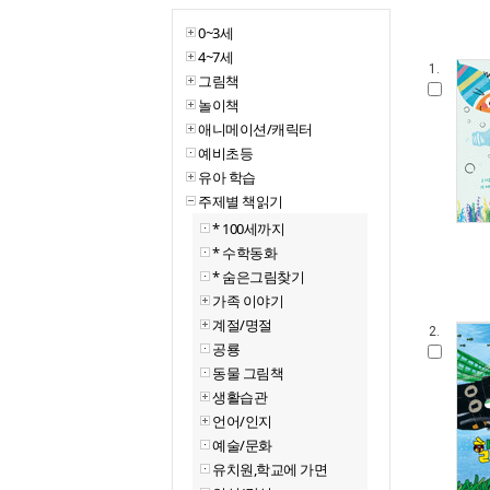
0~3세
4~7세
1.
그림책
놀이책
애니메이션/캐릭터
예비초등
유아 학습
주제별 책읽기
* 100세까지
* 수학동화
* 숨은그림찾기
가족 이야기
계절/명절
2.
공룡
동물 그림책
생활습관
언어/인지
예술/문화
유치원,학교에 가면