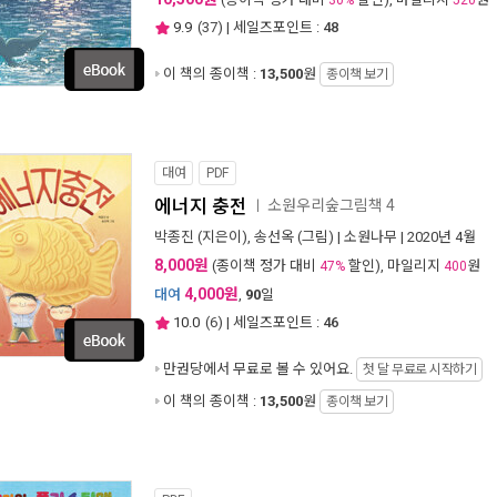
30%
520
9.9
(
37
) | 세일즈포인트 :
48
이 책의 종이책 :
13,500
원
종이책 보기
대여
PDF
에너지 충전
소원우리숲그림책 4
ㅣ
박종진
(지은이),
송선옥
(그림) |
소원나무
| 2020년 4월
8,000원
(종이책 정가 대비
할인), 마일리지
원
47%
400
4,000원
대여
,
90
일
10.0
(
6
) | 세일즈포인트 :
46
만권당에서
무료로 볼 수 있어요.
첫 달 무료로 시작하기
이 책의 종이책 :
13,500
원
종이책 보기