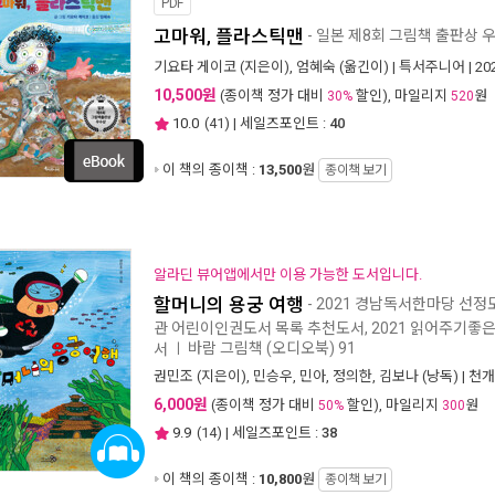
PDF
고마워, 플라스틱맨
- 일본 제8회 그림책 출판상 
기요타 게이코
(지은이),
엄혜숙
(옮긴이) |
특서주니어
| 2
10,500원
(종이책 정가 대비
할인), 마일리지
원
30%
520
10.0
(
41
) | 세일즈포인트 :
40
이 책의 종이책 :
13,500
원
종이책 보기
알라딘 뷰어앱에서만 이용 가능한 도서입니다.
할머니의 용궁 여행
- 2021 경남독서한마당 선정
관 어린이인권도서 목록 추천도서, 2021 읽어주기좋은
바람 그림책 (오디오북) 91
서
ㅣ
권민조
(지은이),
민승우
,
민아
,
정의한
,
김보나
(낭독) |
천개
6,000원
(종이책 정가 대비
할인), 마일리지
원
50%
300
9.9
(
14
) | 세일즈포인트 :
38
이 책의 종이책 :
10,800
원
종이책 보기