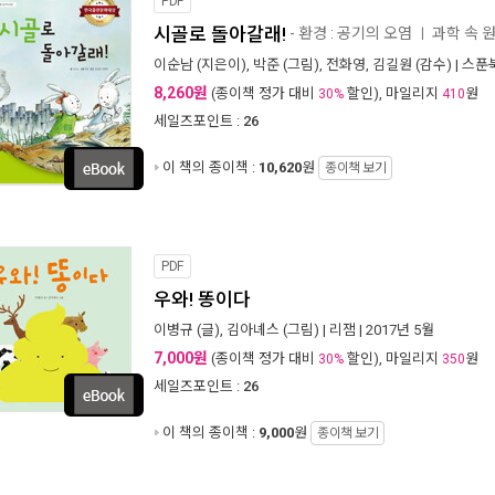
PDF
시골로 돌아갈래!
- 환경 : 공기의 오염
과학 속 
ㅣ
이순남
(지은이),
박준
(그림),
전화영
,
김길원
(감수) |
스푼
8,260원
(종이책 정가 대비
할인), 마일리지
원
30%
410
세일즈포인트 :
26
이 책의 종이책 :
10,620
원
종이책 보기
PDF
우와! 똥이다
이병규
(글),
김아녜스
(그림) |
리잼
| 2017년 5월
7,000원
(종이책 정가 대비
할인), 마일리지
원
30%
350
세일즈포인트 :
26
이 책의 종이책 :
9,000
원
종이책 보기