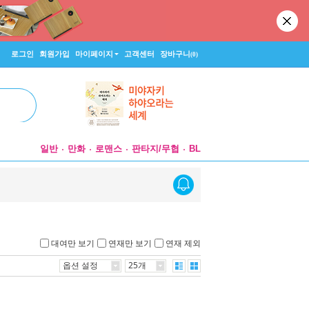
로그인
회원가입
마이페이지
고객센터
장바구니
(0)
일반
만화
로맨스
판타지/무협
BL
대여만 보기
연재만 보기
연재 제외
옵션 설정
25개