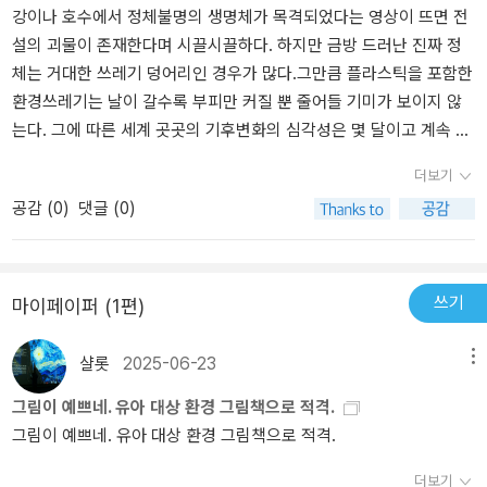
많아서 다 헤아릴 수가 없다. 이 많은 쓰레기들은 어디서부터 오게 된
가하던 아이들이이야기가 진행되면 진행될 수록어? 이거 비닐봉지인
강이나 호수에서 정체불명의 생명체가 목격되었다는 영상이 뜨면 전
것일까? 실제로 바다 근처에는 그물이나 낚시와 관련된 쓰레기도 많
데? 플라스틱인데 하며 말하기 시작했다아이들은 책을 읽고 왜 거북
설의 괴물이 존재한다며 시끌시끌하다. 하지만 금방 드러난 진짜 정
이 있다. 바다를 이용한 사람들이 버린 쓰레기도 많지만 오히려 바다
이가 비닐봉지를 먹어요?먹으면 어떻게 돼요?저 플라스틱들은 바다
체는 거대한 쓰레기 덩어리인 경우가 많다.그만큼 플라스틱을 포함한
에서 일하는 사람들이 버리는 쓰레기도 만만찮게 많다고 한다. 이제
에 왜 있어요 하며 물어보았다이야기를 처음부터 다시 되짚어 읽어보
환경쓰레기는 날이 갈수록 부피만 커질 뿐 줄어들 기미가 보이지 않
너무 많은 사람들이 알고 있다. 바다에 쓰레기를 버리면 안 된다는 것
며쓰레기를 버린 사람의 흔적으로 찾아보았다책읽기를 마무리하며우
는다. 그에 따른 세계 곳곳의 기후변화의 심각성은 몇 달이고 계속 내
을. 그것뿐만 아니라 플라스틱으로 인해 바다 생명들이 위협을 받고
리가 분리수거를 잘 해서 재활용할 수 있게 해야해~일회용품도 안쓰
린 비에 범람하는 홍수로 물에 잠긴 가옥과 이재민의 발생으로 두 말
더보기
있다는 것도 알고 있다. ​편리하고자 사용했던 모든 플라스틱들이 이
는게 좋아 하며 이야기를 나누었다아주 이상한 물고기는 담담하게 바
할 여지가 없다.부부 작가인 저자는 두 살 아들이 플라스틱과 물고기
공감 (
0
)
댓글 (0)
제 우리를 위협하는 시대에 살고 있다. 값싸고 보관 편하고 언제든지
닷속의 슬픈 이야기를 그려내고 있다괜시리 바닷속 생물들에게 미안
를 전혀 구분하지 못했다는데서 착안해 책을 쓴 듯 하다. 근래 TV뉴
위생적으로 바꿔 쓸 수 있는 일회용품들이 이제 우리의 생명을 위협
해지는그러나 꼭 필요한 내용이 담긴 환경 그림책이었다[출판사로부
스에 비춰진 거북이의 등에 달라붙은 각종 플라스틱 조각들도 언 듯
하게 되었다. 당장 빠르게 그 결과를 보여주고 있진 않지만 바다 생물
터 도서 협찬을 받았고 본인의 주관적인 견해에 의하여 작성함]
등껍질과 똑같아 보인다.바다에서만 사니 그런 산업폐기물의 존재를
들의 종류 수가 줄어들고 먹이사슬이 붕괴되면서 우리의 먹거리도 함
어떻게 인지할 수 있으며 설사 안다 하더라도 무슨 방법이 있겠는가.
쓰기
마이페이퍼 (1편)
께 줄어들고 있다. 매년 더해지고 있는 폭염과 폭우, 가뭄, 태풍, 산불
가족들과 헤엄치고 있던 꼬마 물고기가 패트병을 그냥 이상한 물고기
등 누구 하나의 잘못이 아니라 쌓이고 쌓여온 결과물이 되어 돌아오
라고 생각한 것처럼 말이다. 몸체는 길고 앞뒤로 까딱까딱 거리는 낯
샬롯
2025-06-23
메뉴
고 있다. 애쓴다고 애쓰고 있지만 여전히 많이 부족하다. ​내가 살아왔
선 물고기는 가족을 찾아주겠다는 꼬마물고기의 친절함에도 묵묵부
그림이 예쁘네. 유아 대상 환경 그림책으로 적격.
던 어린 시절보다 환경에 대한 그림책이 참 많아졌다. 그 심각성을 더
답이다. 모든 쓰레기는 말이 없다. 소리 없는 경고다.이리저리 조개껍
그림이 예쁘네. 유아 대상 환경 그림책으로 적격.
욱 느끼고 있다. 아이들과 환경 관련 책을 읽을 때마다 늘 생각해 본
데기와 돌무더기도 들쳐보고 해초사이를 들여다봐도 가족은 안보이
다. 우리는 우리가 할 수 있는 것들을 해보겠다며 아이들은 개인 텀블
고 어디선가 비슷한 물고기를 봤다는 말들뿐이다. 이상한 물고기는
더보기