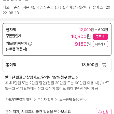
나오미 존스
(지은이),
제임스 존스
(그림),
김세실
(옮긴이)
을파소
20
22-08-18
전자책
12,000
원 + 600원
10,800
원
쿠폰할인가
쿠폰
9,180
원
카드최대혜택가
더보기
(+쿠폰 적용 시)
종이책
13,500
원
알라딘 만권당 삼성카드, 알라딘 15% 청구 할인
최대 1만원 또는 2만원 할인(전월 30만원 또는 60만원 이용 시) / 카드
발급월 +1개월까지는 전월 실적이 없어도 최대 1만원 혜택 제공
카드/간편결제 할인
무이자 할부
소득공제 540원
관심 저자, 시리즈의 출간 알림을 받아보세요
신청