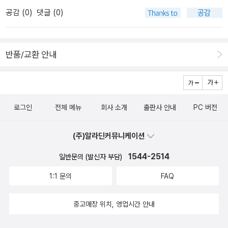
러에 물을 따라 마시며 불편해도 빨대 사용을 줄이고 있다. 아이들이
문어의 다리에 엉키기도 하고 커다란 고래도 아랑곳하지 않고 용감하
공감 (
0
)
댓글 (0)
할 수 있는 게 크게 많지는 않겠지만 작은 것 하나라도 실천해 보고자
게 헤엄쳐나간다. 비닐봉지를 입에 문 거북이를 만나기도 하면서 물
노력 중이다. 바다에서 이상한 물고기를 만나지 않도록 노력해 보자
살을 따라간 곳에 색깔도 모양도 제각각이지만 이상한 물고기와 비슷
고 다른 이들보다 너희들과 엄마가 먼저 보여주자고 약속했다. ​
한 무리가 보인다. 역시 이상하게 생긴 낯선 생물체들이 궁금하기도
반품/교환 안내
하지만 꼬마물고기는 그저 가족을 찾게 되어 기쁠 뿐이다. 꼬마물고
기의 순수한 마음이 가슴 아프다.산에도 바다에도 각종 산업페기물들
이 가득이다. 영국 잉글랜드의 콘월주에 산다는 저자는 바닷가에 놀
러 갈 때마다 밀려오는 쓰레기들을 발견하고는 최대한 많이 주우려고
로그인
전체 메뉴
회사 소개
출판사 안내
PC 버전
하지만 역부족을 느끼며 더 많은 사람들이 동참하기를 바란다. 아니
애초에, 일회용품을 줄이려는 노력이 먼저라고 말한다. 편리함을 위
(주)알라딘커뮤니케이션
한 산업발달이 자연을 훼손하고 각종 환경오염으로 도리어 건강을 해
치게 된다면 지금의 편리함이 무슨 소용이 있겠는가. 재활용을 생활
1544-2514
일반문의 (발신자 부담)
화하는 불편함을 감수하는 것으로 아름답고 깨끗한 환경을 후대에 물
려줄 수 있음을 깨닫게 해준 책읽기였다.
1:1 문의
FAQ
중고매장 위치, 영업시간 안내