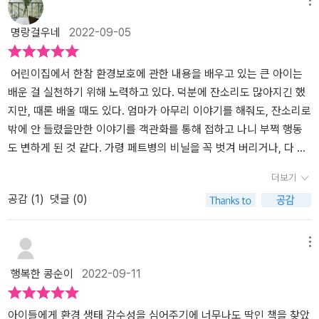
메뉴
명랑걸우네
2022-09-05
어린이집에서 한참 환경보호에 관한 내용을 배우고 있는 큰 아이는
배운 걸 실천하기 위해 노력하고 있다. 덕분에 잔소리도 많아지긴 했
지만, 때론 배울 때도 있다. 엄마가 아무리 이야기를 해줘도, 잔소리로
밖에 안 들렸을만한 이야기를 객관화를 통해 접하고 나니 부쩍 행동
도 변하게 된 것 같다. 가령 페트병의 비닐을 꼭 벗겨 버리거나, 다 먹
은 요구르트 병과 같은 재활용품을 이용해 장난감을 만들려고 고민하
더보기
기도 한다. 그런 아이기에, 아주 이상한 물고기라는 책을 함께 읽으며
공감 (
1
)
댓글 (0)
이야기할 거리가 많아진 것 같다.​ 바닷속 꼬마 물고기에게 친구가 생
겼다. 처음 보는 이상한 모양의 물고기였다. 뻐끔뻐끔 위아래로 흔드
는 걸 보면 물고기가 맞는 것 같은데, 과묵하니 말이 없다. 꼬마 물고
메뉴
기는 이상한 물고기의 친구와 가족을 찾아주고 싶다. 그래서 이상한
행복한 콩순이
2022-09-11
물고기와 함께 가족을 찾아 떠난다. 친구들과 힘을 합쳐 이곳저곳으
로 헤엄치다 보니 여러 상황을 마주하게 된다. 그중에는 어려움에 빠
진 친구들도 있었다. 가령 끈에 다리가 걸려서 움직이지 못하는 문어
아이들에게 환경 생태 감수성을 심어주기에 너무나도 딱인 책을 찾았