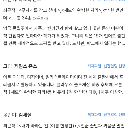
그물에 다리가 엉킨 문어 그리고 비닐봉지를 입에 물고 있는 거북을
만나게 된다. 우리가 손쉽게 쓰고 버린 플라스틱과 비닐봉지로 인해
최근작 :
<무지개를 잡고 싶어!>
,
<세모의 완벽한 자리>
,
<딱 한 번만
고통받는 바다 생물들의 모습을 아주 덤덤하게 표현했다.
더!>
… 총 34종
(모두보기)
영국 콘월주에서 가족과 반려견과 함께 살고 있다. 8년 동안 어린이
단순히 환경 오염과 관련된 정보를 제공하고, 환경 보호를 위한 구체
책 편집자로 일하다가 작가가 되었다. 그녀의 책은 19개 언어로 출판
적인 실천을 요구하는 이야기가 아니다. 우리로 인해 달라진 바다 생
될 만큼 세계적으로 호평을 받고 있다. 도서관, 학교에서 열리는 행사
태의 모습을 인지하고, 바다를 보호하는 것이 곧 우리의 삶을 지키는
에 참여하는 것을 매우 좋아한다. 쓴 책으로 《세모의 완벽한 자리》
것임을 깨닫게 한다. <아주 이상한 물고기> 이야기를 통해 아이들은
《딱 한 번만 더!》 《아주 이상한 물고기》 등이 있다.
자연스레 환경 보호 실천을 위한 내적 동기를 가지고, 환경과 함께 살
그림:
제임스 존스
저자파일
신간알림 신청
아가기 위해 무엇을 해야 할지 생각하고 행동할 것이다.
아트 디렉터, 디자이너, 일러스트레이터이며 전 세계 출판사에서 프
리랜서로 활동하고 있습니다. 클라우스 플루게상 최종 후보에 오른
책 《세모의 완벽한 자리》를 비롯해 《딱 한 번만 더!》, 《아주 이상한
물고기》 등에 그림을 그렸습니다. 서핑과 쿵후를 합니다. 가족과 함께
영국 콘월에 살고 있습니다.
옮긴이:
김세실
저자파일
신간알림 신청
최근작 :
<내가 바라는 건 (여름 한정판)>
,
<일꾼 꿀벌과 싸움꾼 말벌