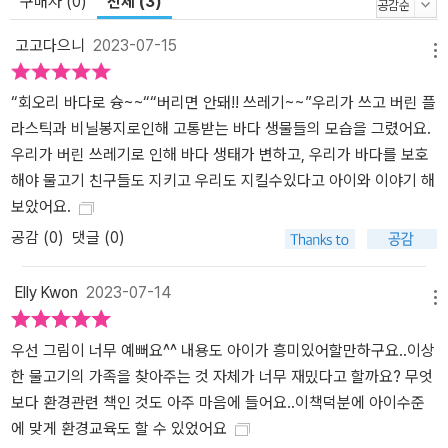
구매자 (0)
전체 (3)
두의 과제입니다. 《아주 이상한 물고기》를 통해 우리 아이들은 자연
과 함께 공존하며 살아갈 수 있는 지속 가능한 환경을 고민하고, 건강
고고다으니
2023-07-15
한 환경 의식을 갖게 될 것입니다. 을파소 가치 그림책에서는 ‘공존’을
메뉴
주제로 한 첫 번째 이야기 《파란 공이 나타났다》와 ‘환경 생태 감수
“회오리 바다로 슝~~““버리면 안돼!! 쓰레기~~”우리가 쓰고 버린 플
성’을 일깨워 주는 《아주 이상한 물고기》를 비롯하여 우리가 사는 세
라스틱과 비닐봉지로인해 고통받는 바다 생물들의 모습을 그렸어요.
상의 다양한 가치에 대해 이야기하는 책들을 소개하고 있습니다.
우리가 버린 쓰레기로 인해 바다 생태가 변하고, 우리가 바다를 보호
해야 물고기 친구들도 지키고 우리도 지킬수있다고 아이와 이야기 해
보았어요.
공감 (
0
)
댓글 (0)
Elly Kwon
2023-07-14
메뉴
우선 그림이 너무 예뻐요^^ 내용도 아이가 흥미있어할만하구요..이상
한 물고기의 가족을 찾아주는 것 자체가 너무 재밌다고 할까요? 무엇
보다 환경관련 책인 것도 아주 마음에 들어요..이책덕분에 아이수준
에 맞게 환경교육도 할 수 있었어요