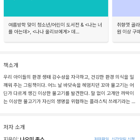
여름방학 맞이 청소년/어린이 도서전 & <나는 너
취향껏 골라
를 아는데>, <나나 올리브에게> 데...
원 이상 구
책소개
우리 아이들의 환경 생태 감수성을 자극하고, 건강한 환경 의식을 일
깨워 주는 그림책이다. 어느 날 바닷속을 헤엄치던 꼬마 물고기는 어
딘가 다르게 생긴 이상한 물고기를 발견한다. 말 없이 고개만 까딱이
는 이상한 물고기가 자신의 생명을 위협하는 플라스틱 쓰레기라는 사
실을 알리 없는 꼬마 물고기는 가족을 찾아 주기 위해 함께 길을 떠난
다.
저자 소개
그 과정에서 아무렇지 않은 듯 플라스틱 면봉을 꼬리로 감싼 해마와
지은이:
나오미 존스
저자파일
신간알림 신청