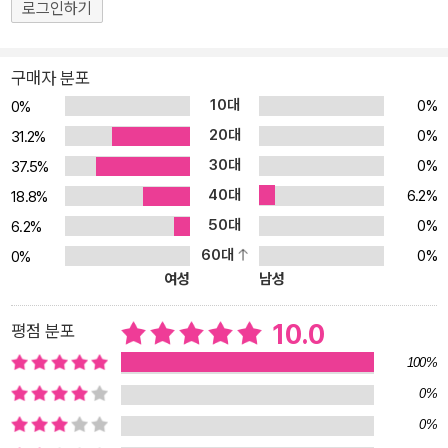
로그인하기
지고, 환경과 함께 살아가기 위해 무엇을 해야 할지 생각하고 행동할
것입니다. 환경과 인간이 공존하기 위해 꼭 필요한 가치 편안한 삶에
대한 우리의 욕심과 이기심으로 인해 환경 오염의 심각성이 날로 커
구매자 분포
지고 있습니다. 전 세계가 환경 보호를 위한 노력을 기울이는 가운데,
10대
0%
0%
우리나라에서는 특히 환경 교육 강화를 위한 변화가 일어나고 있습니
20대
0%
31.2%
다. 한국환경교사모임의 신경준 선생님은 한 인터뷰에서 ‘환경 교육
30대
0%
37.5%
은 환경과 ‘나’의 관계에 대한 감수성을 깨닫는 데에서 시작한다’라고
40대
6.2%
말합니다. 환경 생태 감수성이 유아기부터 필요한 까닭입니다. 환경
18.8%
생태 감수성은 나와 나를 둘러싼 자연환경에 대해 공감하고, 자연과
50대
0%
6.2%
더불어 살아가기 위해 노력하며 실천하는 태도를 말합니다. 어릴 때
60대
0%
0%
부터 자연스럽게 깨끗한 공기와 물을 접했던 과거와 달리 요즘 아이
여성
남성
들은 하루에 단 한 번 흙을 밟기 힘들 만큼 도시 생활에 익숙해져 있습
니다. 그래서 환경 생태 감수성을 학습하려면 의식적인 노력과 절대
10.0
평점 분포
적인 시간이 필요하지요. 《아주 이상한 물고기》는 플라스틱으로 인한
100%
바다 오염을 꼬마 물고기의 시선으로 바라본 이야기로 아이들의 상상
0%
력을 자극하고, 자연환경에 대한 존중과 공감을 불러 일으키는 그림
0%
책입니다. 어딘가 다르게 생긴 ‘이상한 물고기’를 친구로 받아들인 꼬