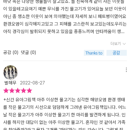
살이던 아들은 플라스틱과 물고기를 전혀 구분하지 못했다고 한
​바닷 속은 다양한 생물들이 살고있죠. 늘 친숙하게 같이 사는 이웃들
다. 바다에사는 생물들도 이 플라스틱과 버려진 그물들로 인해 병이
이 있을테고요여기 예쁜 무늬를 가진 물고기가 있어요늘 보던 이웃이
드는 것을 보고거기에 착안하여 이 책이 출판된 것 같아 한편으로는
아닌 좀 생소한 이웃이 보여 의아했는데 자세히 보니 패트병이였어요​
고맙기도 하지만 한편으로는 안스럽기도 하다. 꼬마 물고기가 가족
환경오염이 심각해지고있고 그 피해를 고스란히 보고있는데도우리는
들과 헤엄을 치다가 자신들과는 다르게 보이는 물고기를 만나게 된
아직 경각심이 발휘되지 못하고 있음을 종종느끼며 안타까움이 생길
다.이야기의 전개가 재미있다. 저자의 둘째 아들과 같다. 분간을 못하
때가 종종 있어요물론 뜻있는 사람들의 환경 운동도 있지만 몇몇 사
더보기
는 ^^꼬마 물고기와 전혀 교감을 못할 것 같은 플라스틱 페트병이 물
람에게 의존해서 지구의 환경 문제가 사라지지 않을 거예요​동화속 예
공감 (
0
)
댓글 (0)
결에 흔들리는 모습을 보고대화가 가능해진다는 발상은 참으로 입가
쁜 물고기는 패트병이 무엇인지 모르고 이웃을 찾아주려고 조개껍데
에 웃음이 넘쳐나게 한다.작가는 작가다. 일반인들과다른 상상의 나
기 무리밑도 살피고해초사이도 돌무더기 도 들춰보았지만 이웃을 찾
래가 그 안에 있는 것 같다. 꼬마 물고기는 착하다. 플라스틱 페트병이
지못할수 밖에요​플라스특병의 이웃을 찾아주려는꼬마물고기의 여정
메뉴
가족을 잃고 헤맨다는 생각에플라스틱 페트병의 가족을 찾아 주기로
속에 한편으로 바닷 속 아름다움을 만끽할수 있어요 더 안타까운건
별해무
2022-08-27
한다. 가족을 찾아가는 길은 험난했다.산호초 속을 헤메다 지친 꼬마
본인의 생명을 위협하는 플라스틱을 이웃으로 여기고있는 꼬마물고
물고기 일행을플라스틱 페트병이 살살 밀어준다니 너무 재미있
기 예요물론 바닷속 모든 친구들도 그렇게생각하고 있을거예요​드디
다. 그렇게 헤엄쳐 가다가 그물에 걸린 문어를 도와주는 꼬마 물고기
어 이상한 물고기인 플라스틱의무리를 찾아주고 떠난 꼬마물고기가
+신간 유아그림책 아주 이상한 물고기는 심각한 해양오염 환경 생태
친구들, 마음씨도 예쁘다.그리고 문어의 도움으로 플라스틱 페트병의
사랑스럽고 아름답기도 하지만 마음이 너무 아프기도 했죠​이동화를
를 작은 물고기의 시선으로 덤덤하게 그려낸 유아그림책입니다. 어느
가족들이 있는곳으로 고고씽.그런데 뜻밖에 커다란 고래를 만나서는
지은 작가는<블로루 플래닛2>라는 다큐를 보고바닷속 플라스틱 쓰
날 작은 물고기가 아주 이상한 물고기 한 마리를 발견하게 됩니다. 인
잡혀먹지 않으려고 숨어 있다가페트병을 따라잡는데 숨이 목에 찰때
레기를 보고 무척 놀랐다고 해요​저자의 두아들과 바다와 생물들을 지
사를 하지만 대답이 없는 아주 이상한 물고기. 혼자인 것 같아서 가족
까지 헤엄을 친다. 아마도 이건은 조류로 인한 플라스틱 페트병이 이
키기위해 열심히 플라스틱 병을 주우려고 하고있지만 더 많은 사람들
을 찾아줄까?라고 묻자 고개를 '까닥'하는 것도 같습니다. 그렇게 작