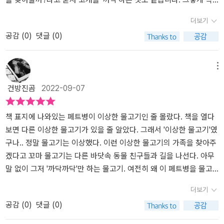
동하고 있는 것을헤엄쳐 간다고 표현한 것 같다.어찌되었던 저자의
의 참여를 독려하고 있어요​우리도 바닷가에 놀러가게되면 플라스특
은 물고기는 주변을 둘러보지만 아주 이상한 물고기와 닮은 가족은
더보기
상상력과 자연의 힘으로 플라스틱 페트병은같은 종류의 플라스틱 쓰
병을 주우려고 합니다한명 두명 바다 쓰레기 줍기에 동참하다보면 깨
어디에도 보이지 않습니다. 눈치채셨을까요? 네 맞습니다. 아주 이상
공감 (
0
)
댓글 (0)
레기를 만나게 된다. 환경오염과 매년 바다에 버려지는 이천이백만톤
끗하고 예쁜 물고기가 살기좋은 바다로 돌아올거예요.​[출판사로부터
한 물고기는 우리가 흔히 사용하는(자제해야 해 ㅠㅠ) 플라스틱 페트
의 플라스틱은일분마다 쓰레기차 한대 분량의 야이라하니 정말 심각
도서 협찬을 받았고 본인의 주관적인 견해에 의하여 작성함]
병입니다.작은 물고기는 해마, 문어, 거북이를 통해 물살을 따라가면
하다는 것을 깨닫게 된다.아이들과 하께 이 책을 읽으면서 이런 환경
아주 이상한 물고기와 닮은 물고기를 찾을 수 있을 거라는 대답을 듣
메뉴
오염과플라스틱 사용으로 인한 쓰레기를 줄일 수 있는 방법을 토론해
습니다. 그렇게 작은 물고기는 아주 이상한 물고기의 가족을 찾아주
건방진곰
2022-09-07
보는 것도 좋을 것 같다.아름다운 그림과 그리 가볍지 않은 주제이지
기 위해 물살을 따라 헤엄쳐 갑니다. 그런데 해마가 들고 있는 면봉,
만다시금 환경에 대해 생각해 볼 수있는 좋은 책이다. ***출판사로
문어 다리에 걸린 그물, 거북이가 먹고 있는 비밀 봉지... 지금의 심각
부터 도서를 제공받아 주관적으로 작성한 글입니다.
한 해양 생태를 너무도 적나라하게 표현하고 있는 것을 발견할 수 있
책 표지에 나와있는 페트병이 이상한 물고기인 줄 몰랐다. 책을 열다
습니다. 바닷속 해양 생물들은 영문도 모른 체 인간이 버린 수많은 플
보면 다른 이상한 물고기가 있을 줄 알았다. 그래서 '이상한 물고기'였
라스틱을 먹이로 착각해 목숨을 잃고, 바다는 점점 오염되고 결국, 이
구나.. 정말 물고기는 이상했다. 이런 이상한 물고기의 가족을 찾아주
모든 재앙은 부메랑이 되어 우리 인간의 삶 또한 병들게 하겠죠. ㅠㅠ​
겠다고 꼬마 물고기는 다른 바닷속 동물 친구들과 길을 나선다. 아무
드디어 도착! 모양도, 크기도, 색깔도 다양한 아주 이상한 물고기 떼가
말 없이 그저 '까닥까닥'만 하는 물고기. 여전히 왜 이 페트병을 물고
파도를 따라 위아래로 까딱거리고 있습니다. 작은 물고기는 아주 이
기로 착각했는지는 모르지만 다른 물고기들도 아무 의심 없이 페트병
더보기
상한 물고기가 가족과 만나는 것을 보고 인사를 한 후 집으로 돌아갑
이 향하는 방향으로 헤엄쳐 간다. 꼬마 물고기와 다른 물고기들은 계
공감 (
0
)
댓글 (0)
니다. 파도 위를 따라 넘실거리는 것들의 정체는 바로 플라스틱 무덤
속 이상한 물고기와 함께 바닷속을 탐험한다. 이상한 물고기와 비슷
이지요. 해양 위의 또 다른 플라스틱 섬. 인간은 자연과 대척해서는 결
한 물고기를 찾기 위해 해마에게도 물어보고 산호초에게도 물어보고