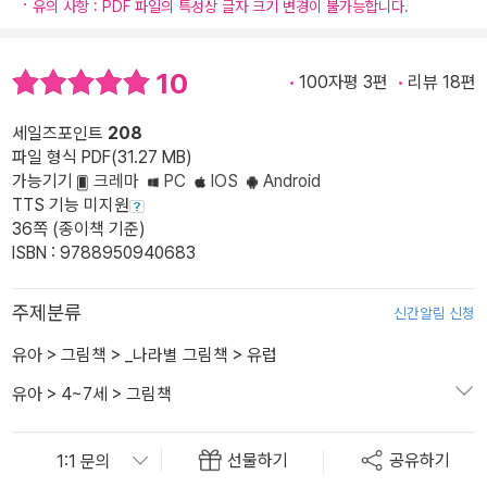
유의 사항 : PDF 파일의 특성상 글자 크기 변경이 불가능합니다.
10
100자평 3편
리뷰 18편
세일즈포인트
208
파일 형식 PDF(31.27 MB)
가능기기
크레마
PC
IOS
Android
TTS 기능 미지원
36쪽 (종이책 기준)
ISBN : 9788950940683
주제분류
신간알림 신청
유아
>
그림책
>
_나라별 그림책
>
유럽
유아
>
4~7세
>
그림책
선물하기
공유하기