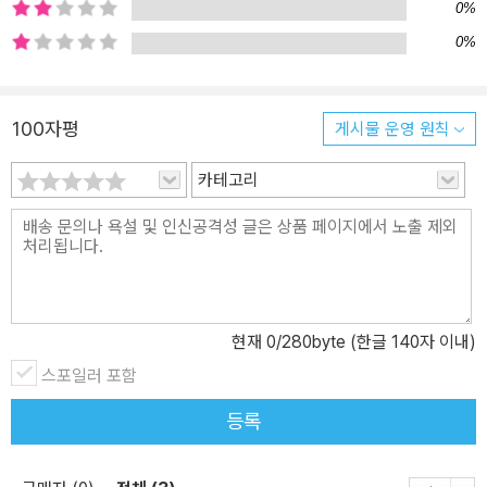
마 물고기는 ‘이상한 물고기’와 비슷하게 생긴 플라스틱 쓰레기 더미
0%
와 마주하게 됩니다. 바다에서 보여서는 안 될 거대한 쓰레기 더미는
0%
해양 오염의 심각성을 더욱 극대화해서 보여 줍니다. 이런 이상한 물
고기들을 또 만날 수 있을지 궁금해하는 꼬마 물고기의 천진한 모습
은 마음 한편에 묵직한 울림을 줍니다. 환경 오염은 우리에게서 멀리
100자평
게시물 운영 원칙
떨어진 바다, 북극에서만 벌어지는 일이 아닙니다. 우리가 숨쉬고 두
발로 딛고 있는 땅, 어디에서든 벌어지는 현상이며 ‘나’의 문제입니다.
카테고리
이제는 우리만 살기 좋은 환경이 아닌, 환경과 인간 모두에게 이로운
세상을 위해 자연에 지속적인 관심을 갖는 노력과 실천이 필요합니
다. 《아주 이상한 물고기》를 통해 우리 아이들이 자연과 함께하는 첫
걸음을 힘차게 내딛게 될 것입니다. 세상의 다양한 가치를 알려 주는
‘을파소 가치 그림책’ 시리즈 《아주 이상한 물고기》는 을파소에서 출
현재
0
/280byte (한글 140자 이내)
간한 가치 그림책 시리즈의 두 번째 이야기로, ‘환경 생태 감수성’에
스포일러 포함
대한 메시지를 담고 있습니다. 이야기 속에서 손쉽게 쓰고 버린 플라
스틱으로 인한 바다 오염의 실태를 직관적으로 보여줌으로써 환경이
등록
곧 우리의 삶과 유기적으로 연결되어 있음을 일깨워 줍니다. 환경 위
기는 어느 한 세대만의 문제가 아닌, 함께 고민하고 노력해야 하는 모