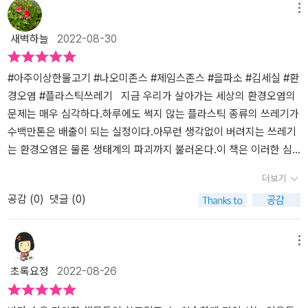
분량의 플라스틱을 바다에 쏟아버리는 것과 같다고 한다. 세상에...심
에 보이는 까딱까딱 하는 물고기가 보이시나요? 정말 다른 물고기와
메뉴
각하다는 건 알고 있었지만 이렇게 심각할 줄이야...'우리가 바다의 생
는 다른 모습이죠? 이상한 물고기의 가족을 찾는 여정 중 여러 친구들
새벽하늘
2022-08-30
태계를 모두 망쳐버렸구나.' 하는 생각에 한없이 미안해진다. 단순히
을 만납니다.😀 문어가 뭐에 걸렸지?🥰 그물!! 아저씨가 바다에 놔두
미안하다는 말로 다 표현이 가능할지 모르겠다.지금이라도 늦지 않았
고 가버린거야그물에 걸린 문어가 너무 안타깝죠. 바다 동물들이 사
다고 우리가 다같이 노력하면 된다고 말하고 싶지만 '괜찮을까??' 하
람들이 버린 쓰레기 때문에 아프거나 죽는 다는 사실은 많이 알려졌
#아주이상한물고기 #나오미존스 #제임스존스 #을파소 #김세실 #환
는 의구심이 사라지지 않는다. 그럼에도 불구하고 우린 모두 노력해
죠. 마지막은 이상한 물고기의 가족을 찾아요. 이상한 물고기처럼 모
경오염 #플라스틱쓰레기 지금 우리가 살아가는 세상의 환경오염의
야 한다. 지금 이렇게 포기하면 우리로 인해 오늘도 '이상한 물고기'로
두들 이상한 모습을 하고 있죠.😀 마스크도 있다, 빨대도 있고🥰 어
문제는 매우 심각하다.하루에도 썩지 않는 플라스틱 종류의 쓰레기가
인해 목숨을 위협받는 바다 생물이 더 늘어나게 될 것이다. 지구에서
디에? 여기있다😀 사람들이 버린 쓰레기가 바다에 이렇게 많대🥰 안
수백만톤은 배출이 되는 실정이다.아무런 생각없이 버려지는 쓰레기
자연과 함께 살아가는 우리. 지구의 수많은 생물들과 함께 잘 살아가
돼! 쓰레기통에 버려야해아이도 마지막 사람들이 버린 쓰레기가 많은
는 환경오염은 물론 생태계의 파괴까지 불러온다.이 책은 이러한 심
기 위해 우리 모두 환경을 위해 노력해야 한다. 그것이 그들의 삶은 물
것을 보고 놀라더라구요. 그리곤 쓰레기통에 버려야 한다고 말했답니
각한 환경오염의 실태를아주 아름답고 재미난 그림과 글로 이루어진
더보기
론이고 우리의 삶도 지키는 방법이기 때문이다. - 출판사로 부터 책을
다. 다시 표지로 돌아가서 이상한 물고기는 정말 물고기일까? 하고 질
책이다. 표지가 말해주는 그림은 이 책이 어떤 내용을 말하고자 하는
공감 (
0
)
댓글 (0)
제공받아 솔직하게 작성된 후기입니다.
문했더니 플라스틱 이었다고 답하더라구요. 바다에 많이 버려진 쓰레
지를 대변해준다. 이 책이 말하는 이상한 물고기 표지에서 보듯이 커
기를 보면서 아이도 깨달은 것이 많은 거 같아요. 앞으로 쓰레기를 함
다란 플라스틱 페트병이다. 저자는 이 플라스틱 페트병을 통해 왜 환
부로 버리지 않기로 다짐했답니다.[출판사로부터 도서 협찬을 받았고
경오염이 심각한지를 아주 위트있게 보여준다. 이 책이 쓰여진 동기
메뉴
본인의 주관적인 견해에 의하여 작성함]
를 책의 뒷장에서 말해 준다.저자는 둘째 아들과 함께 〈블루 플래닛 Ⅱ〉
초록요정
2022-08-26
라는 타큐멘터리 시리즈를 보다가 타큐멘터리에서 바닷속 엄청난 플
라스틱 쓰레게를 보고는 무척이나 놀랐다는 것이다.그런데 당시 두