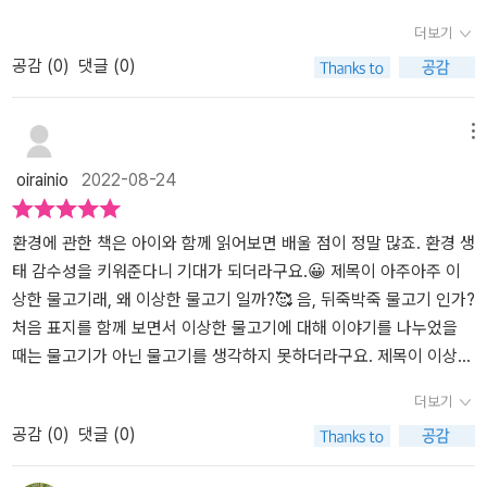
들을 죽음으로 몰아간다. 물론 그 피해는 다시 인간에게 돌아온다. 아
인 것으로 묘사하지 않고 마치 다른 물고기인 것처럼 묘사하는 특이
없이 늘어나고 있는 바다 쓰레기들. 비가 많이 오면 바다로 떠내려간
더보기
이와 함께 책을 읽으며 우리가 지구를 위해 할 수 있는 일을 더욱 생각
하다고 생각했는데 실제 아이들과의 경험을 바탕으로 한 것을 알고는
쓰레기의 양도 더 많아질 것 같은데 괜찮을까?<세모의 완벽한 자리>
공감 (
0
)
댓글 (0)
해 보게 되었다. 우선은 우리가 무심코 사용하는 쓰레기를 줄이기 위
그래서 색다르면서도 설득력이 있었구나 싶더라고요. 저자의 아이들
로 기억에 남는 나오미 존스, 제임스 존스 부부작가 들려주는 환경 생
한 방법부터 실천해 봐야겠다.
은 다큐멘터리에서 바닷속 플라스틱 쓰레기를 보고 플라스틱과 물고
태 감수성을 키워주는 이야기. 바다에선 도대체 무슨 일이 벌어지고
기를 구분하지 못했다고 하는데 거기에서 플라스틱을 물고기로 묘사
있는 걸까?📖꼬마 물고기가 가족들과 헤엄을 치다가 어딘가 다르게
메뉴
한 것 같아요. 거북이나 문어 이야기도 실제로 다큐멘터리에서 본 것
보이는 물고기를 발견했어요. 꼬마 물고기는 더 자세히 보려고 다가
oirainio
2022-08-24
들을 토대로 한 것 같고요. 아이들에게 이렇게 환경 감수성을 심어줄
갔어요. -본문 중에서- 가족들과 헤엄을 치다 이상한 물고기를 발견
수 있는 책을 보여주는 것도 무척이나 중요하지만 쓰레기를 함부로
한 꼬마 물고기. 이상한 물고기의 가족을 찾아주기 위한 여정을 함께
버리지 않는 것이 더욱 더 중요하다는 생각이 들었습니다. 그리고 책
하며 바닷 속에서 이상한 생물들을 만나게 된다. 이게 다 뭐지? 처음
환경에 관한 책은 아이와 함께 읽어보면 배울 점이 정말 많죠. 환경 생
을 보면서 많이 와닿았던 것은 바다로 쓰레기가 흘러 들어가지 않도
보는 것들인데....실제로 플라스틱이나 쓰레기를 먹이로 오해해 먹고
태 감수성을 키워준다니 기대가 되더라구요.😀 제목이 아주아주 이
록 쓰레기를 보면 잘 줍는 것이 우선시 되어야 한다는 것을 좀 더 많이
죽게 되는 바다 생물들이 많다. 그림책을 보며 '이런 상황 속에서 바닷
상한 물고기래, 왜 이상한 물고기 일까?🥰 음, 뒤죽박죽 물고기 인가?
생각해 볼 수 있는 시간이었습니다. 아이와 함께 보면서 환경에 대해
속 생물들이 바다 쓰레기를 먹게 되는 거구나...' 싶었다. 예쁜 해초그
처음 표지를 함께 보면서 이상한 물고기에 대해 이야기를 나누었을
이야기 나누면 너무나도 좋을 책입니다.
림이 가득한 면지.하지만 자세히 보면 그곳에 있지 말아야 할 바다 쓰
때는 물고기가 아닌 물고기를 생각하지 못하더라구요. 제목이 이상한
레기들도 보인다. 면봉을 들고 있는 해마, 그물에 걸린 문어, 비닐을
물고기라서 정말 어떻게 이상한 물고기 인지 생각해 보며 책장을 넘
더보기
먹고 있는 거북.책 속의 이야기로 끝나면 좋으련만 지금 이 순간에도
겼답니다.어느날 꼬마 물고기가 뭔가 다른 물고기를 발견해요🥰 엄마
공감 (
0
)
댓글 (0)
현실에서 일어나고 있는 일들이라 마음이 아프다. 해마다 일천이백만
여기 물고기는 왜이렇게 작아요?😀 멀리 있는 물고기는 작게 보이는
톤의 플라스틱이 바다에 버려진다고 한다. 일 분 마다 쓰레기차 한 대
거야동그랗게 무리 지어 다니는 물고기를 신기해 하더라구요. 그 앞