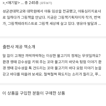
>
,
<애기밭>
… 총 245종
(모두보기)
성균관대학교와 대학원에서 아동 임상을 전공했고, 아동심리치료사
로 일하다가 그림책을 만났다. 지금은 그림책기획자이자 작가, 번역
가, 그림책테라피스트로 그림책 세상에 살고 있다. 영유아 발달과 그
림책에 관한 이론서 《그림책 페어런팅》과 그림책 《힘내라, 힘!》, 《혼
나기 싫어요!》, 《아기 구름 울보》, 《애기밭》 등에 글을 썼고 《정답이
있어야 할까?》, 《마음을 담은 병》, 《아름다운 실수》,《딱 맞는 돌을 찾
출판사 제공 책소개
으면》, 《참을성 없는 애벌레》, 《심심해》 등 여러 그림책을 우리말로
옮겼다.
말 없이 고개만 까딱까딱하는 이상한 물고기의 정체는 무엇일까요?
환경 생태 감수성을 키워 주는 꼬마 물고기의 바닷속 탐험 이야기 환
경 생태 감수성을 톡 건드리는 꼬마 물고기의 바다 모험 이야기 눈을
감고 바다를 떠올려 보세요. 철썩철썩 파도치는 소리가 들리고, 푸른
바닷속을 헤엄치는 형형색색의 물고기 떼가 떠오르나요? 하지만 현
실에서 마주한 바다는 어떤 모습인가요? 지금 이 순간에도 바다에 많
은 쓰레기들이 버려지고 있습니다. 세계 곳곳에서 흘러나온 쓰레기가
이 상품을 구입한 분들이 구매한 상품
해류와 바람을 타고 모여 태평양 한가운데에 거대한 쓰레기 섬을 만
들었다고 합니다. 또한, 바다를 유유히 헤엄쳐야 하는 바다거북이 폐