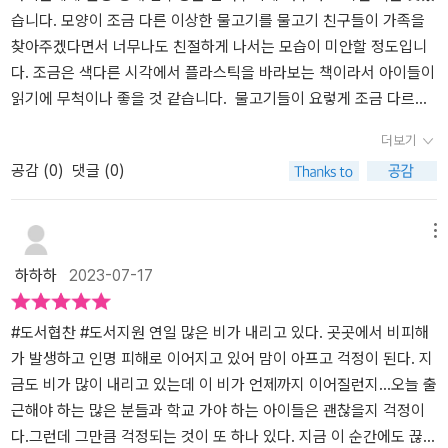
라던가, 비닐봉지를 마스크처럼 쓰거나 이상한 냄새가 나는 물을 마
습니다. 모양이 조금 다른 이상한 물고기를 물고기 친구들이 가족을
시는 거북이처럼 말이다. 꼬마 물고기와 친구들은 어려움에 빠진 문
찾아주겠다면서 너무나도 친절하게 나서는 모습이 미안할 정도입니
어와 거북이를 돕는다. 힘을 합쳐 문어의 다리에 걸려있는 끈을 끊어
다. 조금은 색다른 시각에서 플라스틱을 바라보는 책이라서 아이들이
내고, 거북이의 마스크 봉지를 벗겨준다. 친구를 도운 다음에 꼭 이상
읽기에 무척이나 좋을 것 같습니다. 물고기들이 요렇게 조금 다르게
한 물고기를 소개하며 비슷한 물고기를 본 적은 없는지 묻는다. 드디
생긴 물고기가 정말 물고기인 줄 알고 가족을 찾아주겠다고 하고 결
더보기
어 이상한 물고기의 가족을 만나게 되었다. 근데 근처로 가까이 갈수
국에는 가족을 찾아준 셈이 된 것 같은데 그 가족이라는 것이 너무나
공감 (
0
)
댓글 (0)
록 이상한 냄새와 이상한 물 맛에 당황한다. 더 당황스러운 것은 이상
도 씁쓸합니다. 물고기는 이렇게나 친절하고 아무런 잘못이 없는데도
한 물고기만큼이나 이상하고 다양하게 생긴 다른 물고기들이 많다는
불구하고 인간들이 버린 쓰레기들에 의해서 너무나도 많은 고통을 받
사실이다.​ 나오미 존스는 이 책을 쓰게 된 계기를 마지막 장에서 사진
고 있다는 것을 책에서 잘 보여주고 있습니다. 문어 다리에 걸려버린
메뉴
과 함께 설명한다. 어린아이들의 눈에는 물에 떠다니는 페트병조차
그물은 물론이고 거북이가 먹게 된 비닐과 같은 바다로 들어온 쓰레
하하하
2023-07-17
물고기로 보일 수 있다는 사실이 놀라웠다. 아니, 아이들뿐 아니라 물
기들이 얼마나 심각한 문제인지를 잘 보여주고 있답니다. 인간들에
속에 살고 있는 다른 생물들의 눈에도 인간들로부터 전해진 각종 쓰
의해 이런 피해를 받는데도 오히려 플라스틱 병이 자신들과는 조금
레기와 폐기물이 또 다른 생물처럼 느껴질 수 있다. 물고기나 거북이
다른 물고기 친구인줄 알고 가족을 찾아주는 모습에서 아이들은 어떻
#도서협찬 #도서지원 연일 많은 비가 내리고 있다. 곳곳에서 비피해
등의 몸속에 미세 플라스틱이 다량 발견되고, 그로 인해 폐사했다는
게 받아들일지 궁금해 지네요. 수많은 플라스틱 친구들에게 가족을
가 발생하고 인명 피해로 이어지고 있어 맘이 아프고 걱정이 된다. 지
뉴스를 접하게 되니 말이다. ​ 저자는 아이가 페트병을 물고기로 착각
찾았다면서 알려주는 모습이 왠지 부끄러워지기까지 합니다. 너무나
금도 비가 많이 내리고 있는데 이 비가 언제까지 이어질런지...오늘 출
한 사건 이후로 아이와 함께 바닷가 정화 운동을 하고 있다고 한다. 아
도 많기 때문에 플라스틱 가족을 찾는 일은 너무나도 쉬운 일이 아닐
근해야 하는 많은 분들과 학교 가야 하는 아이들은 괜찮을지 걱정이
무렇지 않게 먹고 버리는 각종 쓰레기들은 바다를 오염시키고, 생물
수 없으니까요. 책을 읽으면서 플라스틱을 물고기를 위협하는 직접적
다.그런데 그만큼 걱정되는 것이 또 하나 있다. 지금 이 순간에도 끊임