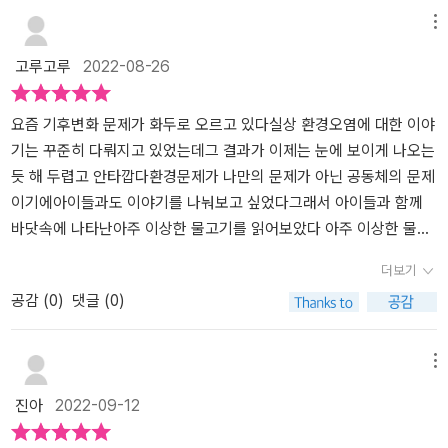
코 살아갈 수 없습니다. 조화와 균형을 이루면서 살아가야 하는데, 편
문어에게도 물어본다. 근데 문어는 다리가 그물에 엉켜버렸다. 그물
메뉴
리함 속의 무심함이 만들어낸 인간의 이기심 때문에 지구는 점점 병
에 엉킨 문어도 도와주고 꼬마 물고기는 이상한 물고기의 가족을 본
고루고루
2022-08-26
들고, 지금 그 대가를 톡톡히 치르고 있습니다. 기후 변화, 각종 질병,
적 있는지 묻는다. 문어는 물살을 따라가보라고 말해준다. 문어는 과
생태계 변화에 따른 식량난... 등등.​유아그림책이지만 많은 것을 시사
연 이상한 물고기와 비슷한 뭔가를 본 적이 있어서 말해준 것일까? ​물
하는 그림책입니다. 무엇보다 심각하지 않게 오히려 천진하게, 덤덤
살을 따라가는 길에 큰 물고기를 만난다. 꼬마 물고기와 다른 물고기
요즘 기후변화 문제가 화두로 오르고 있다실상 환경오염에 대한 이야
하게 해양 오염 상황을 그리고 있어서 더 마음이 아렸습니다. 정말 이
는 숨지만 이상한 물고기는 겁 없이 계속 물살을 따라 헤엄쳐간다. 가
기는 꾸준히 다뤄지고 있었는데그 결과가 이제는 눈에 보이게 나오는
렇지 않을까요? 바닷속 생물들은, 이 책 속의 작은 물고기처럼 아무것
는 길에 거북이를 만난다. 이상한 것을 먹어서 배탈이 났다고 말한다.
듯 해 두렵고 안타깝다환경문제가 나만의 문제가 아닌 공동체의 문제
도 모른 체 심각성을 인지조차 하지 못한 체 서서히 죽어가고 있는 것
거북이가 물고 있는 이상한 것을 뱉고 나니 나아졌다. 그 이상한 것은
이기에아이들과도 이야기를 나눠보고 싶었다그래서 아이들과 함께
을요. 하... 나부터, 우리부터, 사회가, 나라가, 전 세계가 정말 절실히
비닐봉지였다. 철썩철썩 소용돌이를 따라 빙글빙글 돌고 파도를 지나
바닷속에 나타난아주 이상한 물고기를 읽어보았다 아주 이상한 물고
지구 환경을 위해 노력해야 할 때입니다. 저부터 배달의 xx 자제하고,
뭔가 이상한 물고기와 비슷한 것을 발견하게 된다. 모양도, 크기도, 색
기 줄거리꼬마 물고기가 이상한 물고기를 발견했다그 신기한 물고기
더보기
일상 속에서 플라스틱 사용을 자제해야겠습니다. ...출판사로부터 도
깔도 너무나 다양한 이상한 물고기의 가족들이 모두 위아래로 까딱거
를 더 자세히 보려고 다가간다꼬마 물고기는 말을 걸지만이상한 물고
공감 (
0
)
댓글 (0)
서만 제공받아 주관적으로 작성한 글입니다.
리고 있었다. 너무 많아서 세지도 못하겠다고 말하는 물고기들. 이 이
기는 답이 없다그저 몸을 위아래로 까딱 거린다꼬마 물고기는 이상한
상한 물고기들은 어디서 왔을까?꼬마 물고기와 친구들은 이 이상한
물고기의 가족을 찾아주기로 하고물살을 따라 가던 중그물에 걸린 문
물고기들이 어디서 왔는지 모르겠지만 책을 읽는 우리 아이들과 나는
어, 비닐봉지를 먹는 거북이를 만나게 된다마침내 이상한 물고기는
메뉴
알고 있었다. 그리고 그 이상한 물고기는 이상한 물고기가 아니라 쓰
가족을 찾아고이상한 물고기는 가족을 향해 까딱까딱 흘러가게 된다
진아
2022-09-12
레기라는 것도 알고 있었다. 아이들도 바다에 가면 많은 쓰레기를 보
딱 봐도 페트병처럼 생겼지만모르쇠 하며 아이들에게 이상한 물고
게 된다. 비닐봉지, 담배꽁초, 페트병 뚜껑 등 너무 종류도 다양하고
기가 나타났다며 읽어주었다처음에는 진짜 물고기인가? 하며긴가민