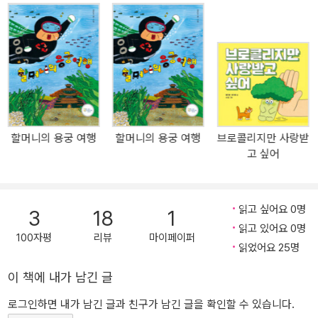
그물에 걸리거나 코에 빨대가 꽂힌 모습이 자주 발견되곤 하는데요.
이렇게 오염된 바다와 바닷속 생물들이 고통받는 현실을 마주하며 살
아가는 아이들의 눈에 비친 바다는 어떤 모습일까요? 《아주 이상한
물고기》는 우리 아이들의 환경 생태 감수성을 자극하고, 건강한 환경
의식을 일깨워 주는 그림책입니다. 어느 날 바닷속을 헤엄치던 꼬마
물고기는 어딘가 다르게 생긴 이상한 물고기를 발견합니다. 말 없이
고개만 까딱이는 이상한 물고기가 자신의 생명을 위협하는 플라스틱
할머니의 용궁 여행
할머니의 용궁 여행
브로콜리지만 사랑받
쓰레기라는 사실을 알리 없는 꼬마 물고기는 가족을 찾아 주기 위해
고 싶어
함께 길을 떠납니다. 그 과정에서 아무렇지 않은 듯 플라스틱 면봉을
꼬리로 감싼 해마와 그물에 다리가 엉킨 문어 그리고 비닐봉지를 입
에 물고 있는 거북을 만나게 됩니다. 우리가 손쉽게 쓰고 버린 플라스
읽고 싶어요 0명
3
18
1
틱과 비닐봉지로 인해 고통받는 바다 생물들의 모습을 아주 덤덤하게
읽고 있어요 0명
표현했습니다. 단순히 환경 오염과 관련된 정보를 제공하고, 환경 보
100자평
리뷰
마이페이퍼
읽었어요 25명
호를 위한 구체적인 실천을 요구하는 이야기가 아닙니다. 우리로 인
해 달라진 바다 생태의 모습을 인지하고, 바다를 보호하는 것이 곧 우
이 책에 내가 남긴 글
리의 삶을 지키는 것임을 깨닫게 합니다. 《아주 이상한 물고기》 이야
로그인하면 내가 남긴 글과 친구가 남긴 글을 확인할 수 있습니다.
기를 통해 아이들은 자연스레 환경 보호 실천을 위한 내적 동기를 가