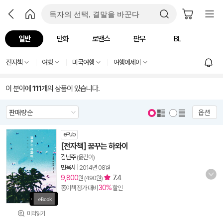
일반
만화
로맨스
판무
BL
전자책
여행
미국여행
여행에세이
이 분야에
111
개의 상품이 있습니다.
옵션
ePub
[전자책] 꿈꾸는 하와이
김난주
(옮긴이)
민음사
|
2014년 08월
9,800
7.4
원 (490원)
30%
종이책 정가 대비
할인
미리읽기