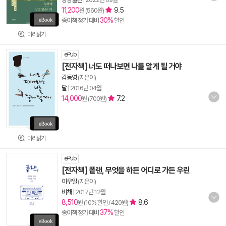
11,200
9.5
원 (560원)
30%
종이책 정가 대비
할인
미리읽기
ePub
[전자책] 너도 떠나보면 나를 알게 될 거야
김동영
(지은이)
달
|
2016년 04월
14,000
7.2
원 (700원)
미리읽기
ePub
[전자책] 퐅랜, 무엇을 하든 어디로 가든 우린
이우일
(지은이)
비채
|
2017년 12월
8,510
8.6
원 (10% 할인 / 420원)
37%
종이책 정가 대비
할인