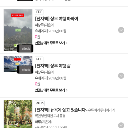
PDF
[전자책] 상무 여행 하와이
이상무
(지은이)
유페이퍼
|
2018년 08월
0
원
만권당에서 무료로 보기
PDF
[전자책] 상무 여행 괌
이상무
(지은이)
유페이퍼
|
2018년 08월
0
원
만권당에서 무료로 보기
ePub
[전자책] 뉴욕에 살고 있습니다
- 유튜버 하루데이가 기
록한 낭만적인 도시 풍경
하루
(지은이)
상상출판
|
2022년 09월