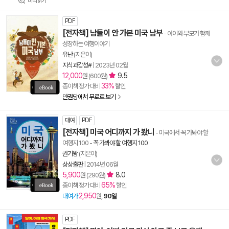
미리읽기
PDF
[전자책] 남들이 안 가본 미국 남부
- 아이와 부모가 함께
성장하는 여행이야기
유난
(지은이)
지식과감성#
|
2023년 02월
12,000
9.5
원 (600원)
33%
종이책 정가 대비
할인
만권당에서 무료로 보기
대여
PDF
[전자책] 미국 어디까지 가 봤니
- 미국에서 꼭 가봐야 할
여행지 100
-
꼭 가봐야 할 여행지 100
권기왕
(지은이)
상상출판
|
2014년 06월
5,900
8.0
원 (290원)
65%
종이책 정가 대비
할인
2,950
대여가
원,
90일
PDF