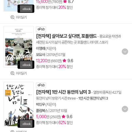
15,600
8.7
원 (780원)
20%
종이책 정가 대비
할인
미리읽기
ePub
[전자책] 살아보고 싶다면, 포틀랜드
- 풍요로운 자연과
세련된 도시의 삶이 공존하는 곳 포틀랜드 라이프 스토리
이영래
(지은이)
모요사
|
2019년 07월
13,200
9.6
원 (660원)
20%
종이책 정가 대비
할인
미리읽기
ePub
[전자책] 1만 시간 동안의 남미 3
- 열정에 중독된 427일
동안의 남미 방랑기 시즌 three
-
1만 시간 동안의 남미 3
박민우
(지은이)
플럼북스
|
2011년 10월
5,000
9.6
원 (250원)
62%
종이책 정가 대비
할인