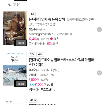
미리읽기
PDF
[전자책] 영화 속 뉴욕 산책
- 뉴욕을 배경으로 한 46편의
명화, 그 영화 속 명소를 걷다
정윤주
(지은이)
hummingbird(허밍버드)
|
2022년 08월
12,460
9.5
원 (620원)
30%
종이책 정가 대비
할인
대여
ePub
[전자책] 드라이빙 알래스카 : 부부가 함께한 알래
스카 여행기
박정숙
(지은이),
권기춘
(사진)
더플래닛
|
2015년 07월
3,900
원 (190원)
1,000
대여가
원,
90일
만권당에서 무료로 보기
ePub