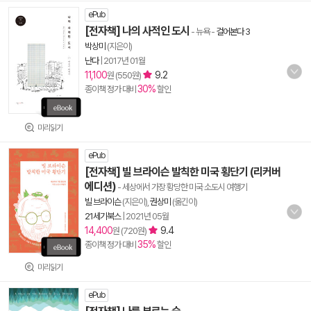
ePub
[전자책] 나의 사적인 도시
- 뉴욕
-
걸어본다 3
박상미
(지은이)
난다
|
2017년 01월
11,100
9.2
원 (550원)
30%
종이책 정가 대비
할인
미리읽기
ePub
[전자책] 빌 브라이슨 발칙한 미국 횡단기 (리커버
에디션)
- 세상에서 가장 황당한 미국 소도시 여행기
빌 브라이슨
(지은이),
권상미
(옮긴이)
21세기북스
|
2021년 05월
14,400
9.4
원 (720원)
35%
종이책 정가 대비
할인
미리읽기
ePub