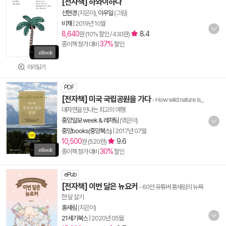
[전자책] 하와이하다
선현경
(지은이),
이우일
(그림)
비채
|
2019년 10월
8,640
8.4
원 (10% 할인 / 430원)
37%
종이책 정가 대비
할인
미리읽기
PDF
[전자책] 미국 국립공원을 가다
- How wild nature is_
대자연을 만나는 최고의 여행
중앙일보 week & 레저팀
(엮은이)
중앙books(중앙북스)
|
2017년 07월
10,500
9.6
원 (520원)
30%
종이책 정가 대비
할인
ePub
[전자책] 이번 달은 뉴요커
- 60만 유튜버 홍세림의 뉴욕
한 달 살기
홍세림
(지은이)
21세기북스
|
2020년 05월