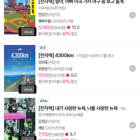
[전자책] 딸아, 아빠 미국 가서 야구 좀 보고 올게
-
미국 MLB 로드트립
한갑산
(지은이)
행복우물
|
2026년 07월
12,900
10.0
원 (640원)
40%
종이책 정가 대비
할인
PDF
[전자책] 4300km
- 175일간 미국 PCT를 걷다
양희종
(지은이)
푸른향기
|
2016년 04월
11,550
9.0
원 (570원)
30%
종이책 정가 대비
할인
ePub
[전자책] 내가 사랑한 뉴욕, 나를 사랑한 뉴욕
- 어느
장기여행자의 마이너리티 뉴욕론
김정은
(지은이)
예담
|
2011년 01월
7,700
8.7
원 (380원)