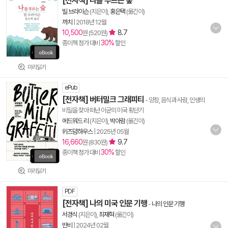
[전자책] 나를 부르는 숲
빌 브라이슨
(지은이),
홍은택
(옮긴이)
까치
|
2018년 12월
10,500
8.7
원 (520원)
30%
종이책 정가 대비
할인
미리읽기
ePub
[전자책] 버터밀크 그래피티
- 양장, 음식과 사람, 인생의
비밀을 찾아 떠난 이균의 미국 횡단기
에드워드 리
(지은이),
박아람
(옮긴이)
위즈덤하우스
|
2025년 05월
16,660
9.7
원 (830원)
30%
종이책 정가 대비
할인
미리읽기
PDF
[전자책] 나의 미국 인문 기행
-
나의 인문 기행
서경식
(지은이),
최재혁
(옮긴이)
반비
|
2024년 02월