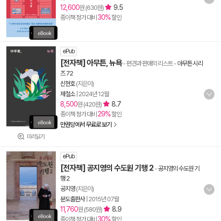
12,600
9.5
원 (630원)
30%
종이책 정가 대비
할인
ePub
[전자책] 아무튼, 뉴욕
- 편견과 편애의 리스트
-
아무튼 시리
즈 72
신현호
(지은이)
제철소
|
2024년 12월
8,500
8.7
원 (420원)
29%
종이책 정가 대비
할인
만권당에서 무료로 보기
미리읽기
ePub
[전자책] 공지영의 수도원 기행 2
-
공지영의 수도원 기
행 2
공지영
(지은이)
분도출판사
|
2015년 07월
11,760
8.9
원 (580원)
30%
종이책 정가 대비
할인