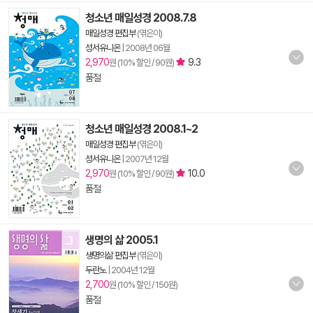
청소년 매일성경 2008.7.8
매일성경 편집부
(엮은이)
성서유니온
|
2008년 06월
2,970
9.3
원 (10% 할인 / 90원)
품절
청소년 매일성경 2008.1~2
매일성경 편집부
(엮은이)
성서유니온
|
2007년 12월
2,970
10.0
원 (10% 할인 / 90원)
품절
생명의 삶 2005.1
생명의삶 편집부
(엮은이)
두란노
|
2004년 12월
2,700
원 (10% 할인 / 150원)
품절