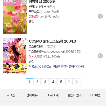
생명의 삶 2005.9
생명의삶 편집부
(엮은이)
두란노(잡지)
|
2005년 08월
2,850
원 (5% 할인 / 150원)
품절
COSMO girl (코스모걸) 2004.3
코스모걸 편집부
(엮은이)
허스트중앙(Hearst-Joongang)
|
2004년 02월
5,700
원 (5% 할인 / 300원)
품절
부록 : MAC 립글로스 - 핑크푸들 컬러, 폴햄 다이어리
1
2
3
4
5
로그인
전체 메뉴
회사 소개
출판사 안내
PC 버전