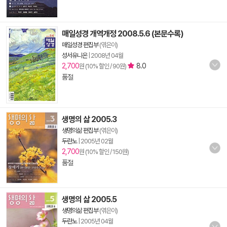
매일성경 개역개정 2008.5.6 (본문수록)
매일성경 편집부
(엮은이)
성서유니온
|
2008년 04월
2,700
8.0
원 (10% 할인 / 90원)
품절
생명의 삶 2005.3
생명의삶 편집부
(엮은이)
두란노
|
2005년 02월
2,700
원 (10% 할인 / 150원)
품절
생명의 삶 2005.5
생명의삶 편집부
(엮은이)
두란노
|
2005년 04월