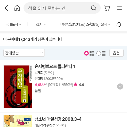
국내도서
잡지
미분류일괄업데트(12년08월)_잡지
이 분야에
17,243
개의 상품이 있습니다.
옵션
손자병법으로 돌파한다 1
박재희
(지은이)
문예당
|
2003년 02월
9,900
8.9
원 (10% 할인 / 550원)
품절
청소년 매일성경 2008.3~4
매일성경 편집부
(엮은이)