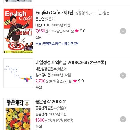
English Cafe - 제1탄
- 상황영어 1, 2003년 1월분
문단열
(지은이)
태성미디어
|
2002년 12월
7,650
9.0
원 (10% 할인 / 420원)
절판
부록 : 반복학습 카드 + 테이프 1개
매일성경 개역한글 2008.3~4 (본문수록)
매일성경 편집부
(엮은이)
성서유니온
|
2008년 02월
2,700
9.0
원 (10% 할인 / 90원)
품절
좋은생각 2002.11
좋은생각 편집부
(엮은이)
좋은생각
|
2002년 11월
1,800
원 (10% 할인 / 100원)
품절