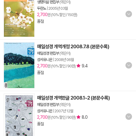
생명의삶 편집부
(엮은이)
두란노
|
2005년 03월
2,700
원 (10% 할인 / 150원)
품절
매일성경 개역개정 2008.7.8 (본문수록)
매일성경 편집부
(엮은이)
성서유니온
|
2008년 06월
2,700
9.4
원 (10% 할인 / 90원)
품절
매일성경 개역한글 2008.1~2 (본문수록)
매일성경 편집부
(엮은이)
성서유니온
|
2007년 12월
2,700
8.0
원 (10% 할인 / 90원)
품절