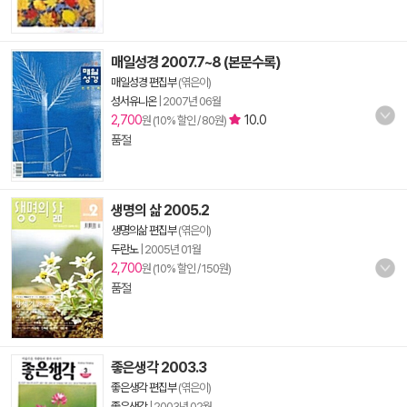
매일성경 2007.7~8 (본문수록)
매일성경 편집부
(엮은이)
성서유니온
|
2007년 06월
2,700
10.0
원 (10% 할인 / 80원)
품절
생명의 삶 2005.2
생명의삶 편집부
(엮은이)
두란노
|
2005년 01월
2,700
원 (10% 할인 / 150원)
품절
좋은생각 2003.3
좋은생각 편집부
(엮은이)
좋은생각
|
2003년 02월