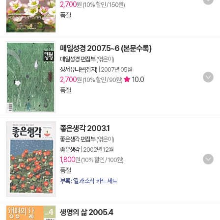
2,700
원 (10% 할인 / 150원)
품절
매일성경 2007.5~6 (본문수록)
매일성경 편집부
(엮은이)
성서유니온(잡지)
|
2007년 05월
2,700
10.0
원 (10% 할인 / 90원)
품절
좋은생각 2003.1
좋은생각 편집부
(엮은이)
좋은생각
|
2002년 12월
1,800
원 (10% 할인 / 100원)
품절
부록 : '길과 소식' 카드 세트
생명의 삶 2005.4