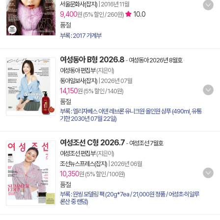
서울문화사(잡지)
|
2016년 11월
9,400
10.0
원 (5% 할인 / 260원)
품절
부록 : 2017 가계부
여성동아 B형 2026.8
-
여성동아 2026년 8월호
여성동아 편집부
(지은이)
동아일보사(잡지)
|
2026년 07월
14,150
원 (5% 할인 / 140원)
품절
부록 : 엘리자베스 아덴 레브론 유니크원 올인원 샴푸 (490ml, 유통
기한 2030년 07월 22일)
여성조선 C형 2026.7
-
여성조선 7월호
여성조선 편집부
(지은이)
조선뉴스프레스(잡지)
|
2026년 06월
10,350
원 (5% 할인 / 100원)
품절
부록 : 원씽 모델링 팩 (20g*7ea / 21,000원 정품 / 어성초·히알루
론산 중 랜덤)