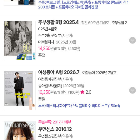
부록 : 빠르크 컬러 드로잉 에코백(랜덤) + 프롬바이오 콘드로이친 1
200 트리플 + 프롬바이오 디어퀸 콜라겐 정
주부생활 B형 2025.4
- 창간 60주년 기념호
-
주부생활 2
025년 4월호
주부생활 편집부
(지은이)
더북컴퍼니
|
2025년 03월
14,250
원 (5% 할인 / 450원)
품절
여성동아 A형 2026.7
-
여성동아 2026년 7월호
여성동아 편집부
(지은이)
동아일보사(잡지)
|
2026년 06월
10,350
2.0
원 (5% 할인 / 100원)
품절
부록 : 매스티나 화이트매스틱 블레미쉬 바디미스트 (150ml)
특별부록 : 2017 가계부
우먼센스 2016.12
우먼센스 편집부
(엮은이)