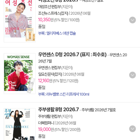
-
여성조선 7월호
여성조선 편집부
(지은이)
조선뉴스프레스(잡지)
|
2026년 06월
10,350
원 (5% 할인 / 100원)
품절
부록 : 엘리자베스 아덴 캡슐
우먼센스 D형 2026.7 (표지 : 최수호)
-
우먼센스 20
26년 7월
우먼센스 편집부
(지은이)
일요신문사(잡지)
|
2026년 06월
12,160
원 (5% 할인 / 120원)
품절
부록 : 라누벨뽀 스킨 리프레셔 100ml
주부생활 B형 2026.7
-
주부생활 2026년 7월호
주부생활 편집부
(지은이)
더북컴퍼니
|
2026년 06월
19,000
원 (5% 할인 / 200원)
품절