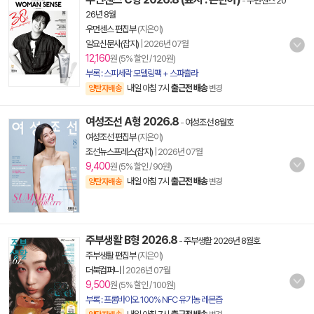
-
우먼센스 20
26년 8월
우먼센스 편집부
(지은이)
일요신문사(잡지)
|
2026년 07월
12,160
원 (5% 할인 / 120원)
부록 : 스피세락 모델링팩 + 스파츌라
내일 아침 7시
출근전 배송
양탄자배송
변경
여성조선 A형 2026.8
-
여성조선 8월호
여성조선 편집부
(지은이)
조선뉴스프레스(잡지)
|
2026년 07월
9,400
원 (5% 할인 / 90원)
내일 아침 7시
출근전 배송
양탄자배송
변경
주부생활 B형 2026.8
-
주부생활 2026년 8월호
주부생활 편집부
(지은이)
더북컴퍼니
|
2026년 07월
9,500
원 (5% 할인 / 100원)
부록 : 프롬바이오 100% NFC 유기농 레몬즙