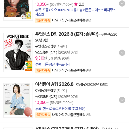
10,350
2.0
원 (5% 할인 / 100원)
부록 : 프롬바이오 100% NFC 유기농 레몬즙 + 미소스 바디무스
자스민
내일 아침 7시
출근전 배송
양탄자배송
변경
우먼센스 D형 2026.8 (표지 : 손빈아)
-
우먼센스 20
26년 8월
우먼센스 편집부
(지은이)
일요신문사(잡지)
|
2026년 07월
9,310
원 (5% 할인 / 90원)
부록 : 데톨 향균비누 프레시
내일 아침 7시
출근전 배송
양탄자배송
변경
여성동아 A형 2026.8
-
여성동아 2026년 8월호
여성동아 편집부
(지은이)
동아일보사(잡지)
|
2026년 07월
10,350
원 (5% 할인 / 100원)
부록 : 힌스 로 글로우 듀이 볼 (휘그 레인)
내일 아침 7시
출근전 배송
양탄자배송
변경
우먼센스 C형 2026.8 (표지 : 손빈아)