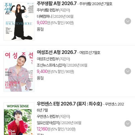
주부생활 A형 2026.7
-
주부생활 2026년 7월호
주부생활 편집부
(지은이)
더북컴퍼니
|
2026년 06월
9,020
원 (5% 할인 / 90원)
품절
여성조선 A형 2026.7
-
여성조선 7월호
여성조선 편집부
(지은이)
조선뉴스프레스(잡지)
|
2026년 06월
9,400
원 (5% 할인 / 90원)
품절
우먼센스 E형 2026.7 (표지 : 최수호)
-
우먼센스 202
6년 7월
우먼센스 편집부
(지은이)
일요신문사(잡지)
|
2026년 06월
12,160
원 (5% 할인 / 120원)