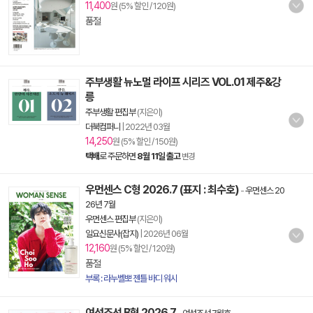
11,400
원 (5% 할인 / 120원)
품절
주부생활 뉴노멀 라이프 시리즈 VOL.01 제주&강
릉
주부생활 편집부
(지은이)
더북컴퍼니
|
2022년 03월
14,250
원 (5% 할인 / 150원)
택배
로 주문하면
8월 11일 출고
변경
우먼센스 C형 2026.7 (표지 : 최수호)
-
우먼센스 20
26년 7월
우먼센스 편집부
(지은이)
일요신문사(잡지)
|
2026년 06월
12,160
원 (5% 할인 / 120원)
품절
부록 : 라누벨뽀 젠틀 바디 워시
여성조선 B형 2026.7