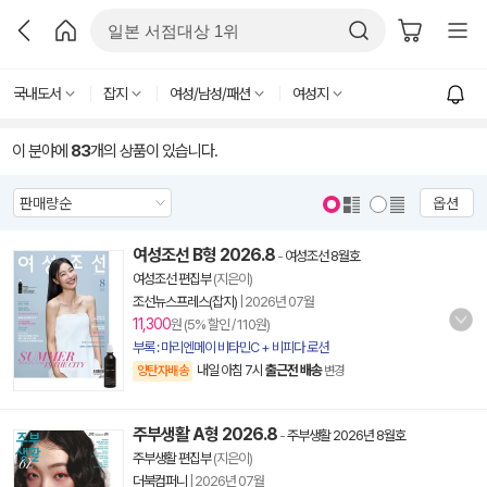
국내도서
잡지
여성/남성/패션
여성지
이 분야에
83
개의 상품이 있습니다.
옵션
여성조선 B형 2026.8
-
여성조선 8월호
여성조선 편집부
(지은이)
조선뉴스프레스(잡지)
|
2026년 07월
11,300
원 (5% 할인 / 110원)
부록 : 마리엔메이 비타민C + 비피다 로션
내일 아침 7시
출근전 배송
양탄자배송
변경
주부생활 A형 2026.8
-
주부생활 2026년 8월호
주부생활 편집부
(지은이)
더북컴퍼니
|
2026년 07월