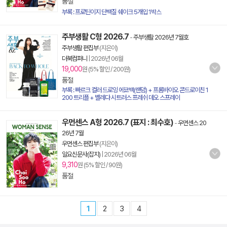
품절
부록 : 프로틴이지 단백질 쉐이크 5개입 1박스
주부생활 C형 2026.7
-
주부생활 2026년 7월호
주부생활 편집부
(지은이)
더북컴퍼니
|
2026년 06월
19,000
원 (5% 할인 / 200원)
품절
부록 : 빠르크 컬러 드로잉 에코백(랜덤) + 프롬바이오 콘드로이친 1
200 트리플 + 벨레다 시트러스 프레쉬 데오 스프레이
우먼센스 A형 2026.7 (표지 : 최수호)
-
우먼센스 20
26년 7월
우먼센스 편집부
(지은이)
일요신문사(잡지)
|
2026년 06월
9,310
원 (5% 할인 / 90원)
품절
1
2
3
4