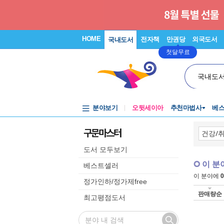
HOME
전자책
만권당
외국도서
국내도서
첫달무료
국내도
분야보기
오뒷세이아
추천마법사
베
구문마스터
도서 모두보기
이 분
베스트셀러
이 분야에
0
정가인하/정가제free
판매량순
최고평점도서