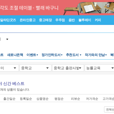
알라딘굿즈
온라인중고
중고매장
우주점
음반
블루레이
커피
서
스트
새로나온책
이벤트
정가인하도서
추천도서
작가와의 만남
북
야 신간 베스트
개의 상품이 있습니다.
출간일순
등록일순
상품명순
평점순
리뷰순
저가격순
고가격
전체