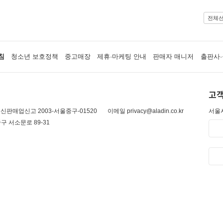
전체
침
청소년 보호정책
중고매장
제휴·마케팅 안내
판매자 매니저
출판사·
고객
신판매업신고 2003-서울중구-01520
이메일 privacy@aladin.co.kr
서울시
구 서소문로 89-31