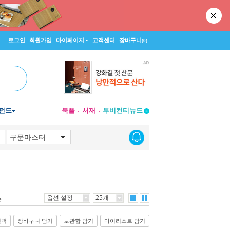
로그인
회원가입
마이페이지
고객센터
장바구니
(0)
펀드
북플
서재
투비컨티뉴드
창작플랫폼
투비컨티뉴드
옵션 설정
25개
순
선택
장바구니 담기
보관함 담기
마이리스트 담기