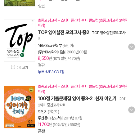
절판
초중고 참고서 + 스터디 플래너 · 미니 콜드컵 (초중고참고서 3만원
이상)
TOP 영어실전 모의고사 중2
-
TOP 영어실전 모의고사
2
YBMSisa 편집부
(옮긴이)
(주)YBM(와이비엠)
|
2008년 08월
8,550
원 (10% 할인 / 470원)
절판
미리보기
부록 : MP3 CD 1장
초중고 참고서 + 스터디 플래너 · 미니 콜드컵 (초중고참고서 3만원
이상)
100점 기출문제집 영어 중3-2 : 천재 이인기
- 2011
2학기 중간고사 대비
이인기
(지은이)
두산동아(참고서)
|
2011년 07월
11,700
원 (10% 할인 / 650원)
품절