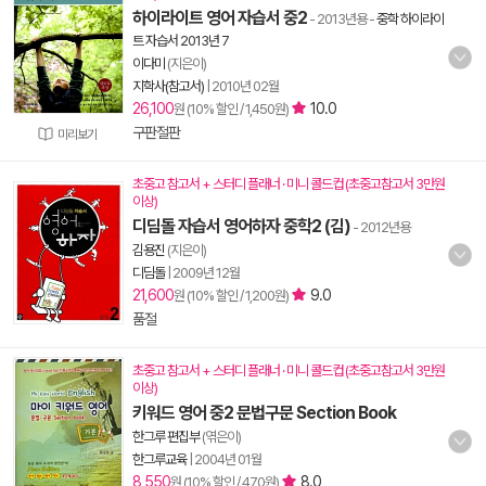
하이라이트 영어 자습서 중2
- 2013년용
-
중학 하이라이
트 자습서 2013년 7
이다미
(지은이)
지학사(참고서)
|
2010년 02월
26,100
10.0
원 (10% 할인 / 1,450원)
구판절판
미리보기
초중고 참고서 + 스터디 플래너 · 미니 콜드컵 (초중고참고서 3만원
이상)
디딤돌 자습서 영어하자 중학2 (김)
- 2012년용
김용진
(지은이)
디딤돌
|
2009년 12월
21,600
9.0
원 (10% 할인 / 1,200원)
품절
초중고 참고서 + 스터디 플래너 · 미니 콜드컵 (초중고참고서 3만원
이상)
키워드 영어 중2 문법구문 Section Book
한그루 편집부
(엮은이)
한그루교육
|
2004년 01월
8,550
8.0
원 (10% 할인 / 470원)