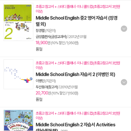
초중고 참고서 + 스터디 플래너 · 미니 콜드컵 (초중고참고서 3만원
이상)
Middle School English 중2 영어 자습서 (장경
렬 외)
장경렬
(지은이)
금성출판사(금성교과서)
|
2012년 01월
18,900
원 (10% 할인 / 1,050원)
품절
초중고 참고서 + 스터디 플래너 · 미니 콜드컵 (초중고참고서 3만원
이상)
Middle School English 자습서 2 (이병민 외)
이병민
(지은이)
두산동아(참고서)
|
2010년 01월
20,700
원 (10% 할인 / 1,150원)
품절
초중고 참고서 + 스터디 플래너 · 미니 콜드컵 (초중고참고서 3만원
이상)
Middle School English 2 자습서 Activities
(학습활동책)