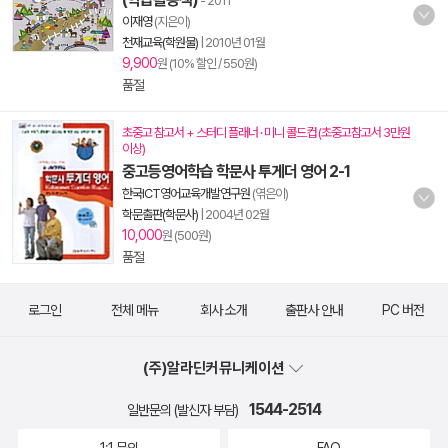
- 2011
이재영
(지은이)
천재교육(학원물)
|
2010년 01월
9,900
원 (10% 할인 / 550원)
품절
초중고 참고서 + 스터디 플래너 · 미니 콜드컵 (초중고참고서 3만원
이상)
중고등영어학습 학문사 투게더 영어 2-1
한국ICT영어교육개발연구원
(엮은이)
학문출판(학문사)
|
2004년 02월
10,000
원 (500원)
품절
로그인
전체 메뉴
회사 소개
출판사 안내
PC 버전
(주)알라딘커뮤니케이션
1544-2514
일반문의 (발신자 부담)