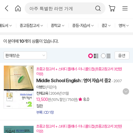
내도서
중고등참고서
중학교
중등-자습서
중2
영어
이 분야에
10
개의 상품이 있습니다.
옵션
초중고 참고서 + 스터디 플래너 · 미니 콜드컵 (초중고참고서 3만원
이상)
Middle School English : 영어 자습서 중2
- 2007
이병민
(지은이)
천재교육
|
2004년 01월
13,500
8.0
원 (10% 할인 / 750원)
절판
부록 : CD 1장
초중고 참고서 + 스터디 플래너 · 미니 콜드컵 (초중고참고서 3만원
이상)