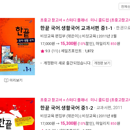
전체
초중고 참고서 + 스터디 플래너 · 미니 콜드컵 (초중고참고서
한끝 국어.생활국어 교과서편 중1-1
- 한권으로
비상교육 편집부
(엮은이) |
비상교육
| 2011년 2월
15,300원
17,000
원 →
(
할인), 마일리지
원
10%
850
9.3
(
11
) | 세일즈포인트 :
1,872
개정판이 새로 출간되었습니다.
개정판 보기
미리보기
초중고 참고서 + 스터디 플래너 · 미니 콜드컵 (초중고참고서
한끝 국어.생활국어 중1-2
- 교과서편, 2011
비상교육 편집부
(엮은이) |
비상교육
| 2011년 8월
15,300원
17,000
원 →
(
할인), 마일리지
원
10%
850