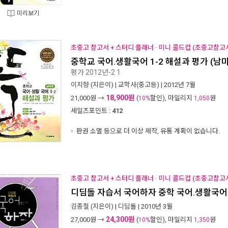
미리보기
초중고 참고서 + 스터디 플래너 · 미니 콜드컵 (초중고참고서
중학교 국어.생활국어 1-2 해설과 평가 (남
평가 2012년-2 1
이지향
(지은이) |
교학사(중고등)
| 2012년 7월
18,900원
21,000
원 →
(
할인), 마일리지
원
10%
1,050
세일즈포인트 :
412
판권 소멸 등으로 더 이상 제작, 유통 계획이 없습니다.
초중고 참고서 + 스터디 플래너 · 미니 콜드컵 (초중고참고서
디딤돌 자습서 국어하자 중학 국어.생활국어 1
김종철
(지은이) |
디딤돌
| 2010년 3월
24,300원
27,000
원 →
(
할인), 마일리지
원
10%
1,350