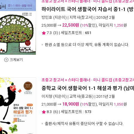
초중고 참고서 + 스터디 플래너 · 미니 콜드컵 (초중고참고서
하이라이트 국어.생활국어 자습서 중1-1 (방
방민호
(지은이) |
지학사(참고서)
| 2010년 2월
22,500원
25,000
원 →
(
할인), 마일리지
원
10%
1,250
7.3
(
3
) | 세일즈포인트 :
651
판권 소멸 등으로 더 이상 제작, 유통 계획이 없습니다.
크게보기
초중고 참고서 + 스터디 플래너 · 미니 콜드컵 (초중고참고서
중학교 국어.생활국어 1-1 해설과 평가 (남
이지향
(지은이) |
교학사(중고등)
| 2011년 2월
18,900원
21,000
원 →
(
할인), 마일리지
원
10%
1,050
8.3
(
6
) | 세일즈포인트 :
573
출판사/제작사 유통이 중단되어 구할 수 없습니다.