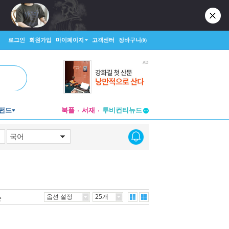
로그인
회원가입
마이페이지
고객센터
장바구니
(0)
투비컨티뉴드
펀드
북플
서재
창작플랫폼
투비컨티뉴드
옵션 설정
25개
순