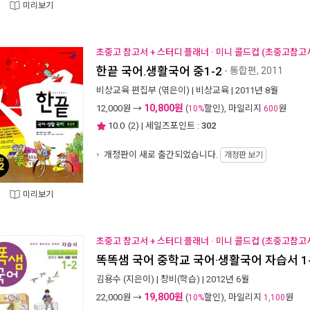
미리보기
초중고 참고서 + 스터디 플래너 · 미니 콜드컵 (초중고참고서
한끝 국어.생활국어 중1-2
- 통합편, 2011
비상교육 편집부
(엮은이) |
비상교육
| 2011년 8월
10,800원
12,000
원 →
(
할인), 마일리지
원
10%
600
10.0
(
2
) | 세일즈포인트 :
302
개정판이 새로 출간되었습니다.
개정판 보기
미리보기
초중고 참고서 + 스터디 플래너 · 미니 콜드컵 (초중고참고서
똑똑샘 국어 중학교 국어·생활국어 자습서 1
김용수
(지은이) |
창비(학습)
| 2012년 6월
19,800원
22,000
원 →
(
할인), 마일리지
원
10%
1,100