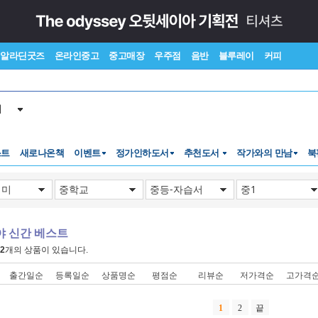
알라딘굿즈
온라인중고
중고매장
우주점
음반
블루레이
커피
서
스트
새로나온책
이벤트
정가인하도서
추천도서
작가와의 만남
북
야 신간 베스트
2
개의 상품이 있습니다.
출간일순
등록일순
상품명순
평점순
리뷰순
저가격순
고가격
1
2
끝