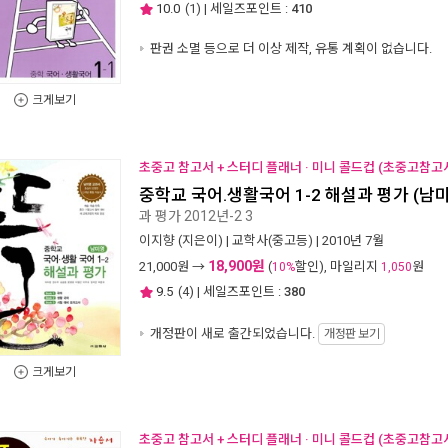
10.0
(
1
) | 세일즈포인트 :
410
판권 소멸 등으로 더 이상 제작, 유통 계획이 없습니다.
크게보기
초중고 참고서 + 스터디 플래너 · 미니 콜드컵 (초중고참고서
중학교 국어.생활국어 1-2 해설과 평가 (남
과 평가 2012년-2 3
이지향
(지은이) |
교학사(중고등)
| 2010년 7월
18,900원
21,000
원 →
(
할인), 마일리지
원
10%
1,050
9.5
(
4
) | 세일즈포인트 :
380
개정판이 새로 출간되었습니다.
개정판 보기
크게보기
초중고 참고서 + 스터디 플래너 · 미니 콜드컵 (초중고참고서