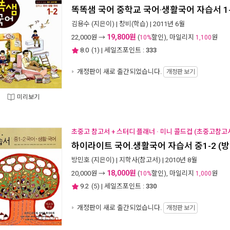
똑똑샘 국어 중학교 국어·생활국어 자습서 1
김용수
(지은이) |
창비(학습)
| 2011년 6월
19,800원
22,000
원 →
(
할인), 마일리지
원
10%
1,100
8.0
(
1
) | 세일즈포인트 :
333
개정판이 새로 출간되었습니다.
개정판 보기
미리보기
초중고 참고서 + 스터디 플래너 · 미니 콜드컵 (초중고참고서
하이라이트 국어.생활국어 자습서 중1-2 (방
방민호
(지은이) |
지학사(참고서)
| 2010년 8월
18,000원
20,000
원 →
(
할인), 마일리지
원
10%
1,000
9.2
(
5
) | 세일즈포인트 :
330
개정판이 새로 출간되었습니다.
개정판 보기