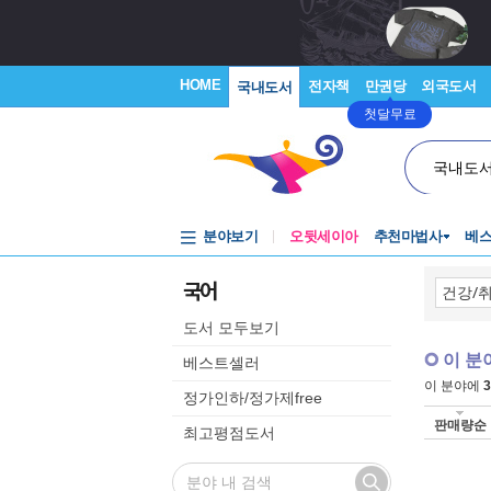
HOME
전자책
만권당
외국도서
국내도서
첫달무료
국내도
분야보기
오뒷세이아
추천마법사
베
국어
도서 모두보기
이 분
베스트셀러
이 분야에
3
정가인하/정가제free
판매량순
최고평점도서