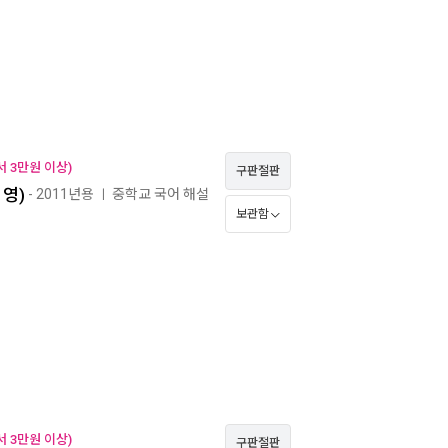
 3만원 이상)
구판절판
미영)
- 2011년용
중학교 국어 해설
ㅣ
보관함
 3만원 이상)
구판절판