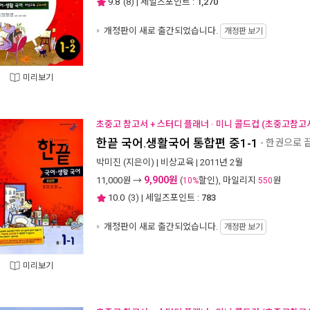
9.8
(
8
) | 세일즈포인트 :
1,270
개정판이 새로 출간되었습니다.
개정판 보기
미리보기
초중고 참고서 + 스터디 플래너 · 미니 콜드컵 (초중고참고서
한끝 국어.생활국어 통합편 중1-1
- 한권으로 끝
박미진
(지은이) |
비상교육
| 2011년 2월
9,900원
11,000
원 →
(
할인), 마일리지
원
10%
550
10.0
(
3
) | 세일즈포인트 :
783
개정판이 새로 출간되었습니다.
개정판 보기
미리보기