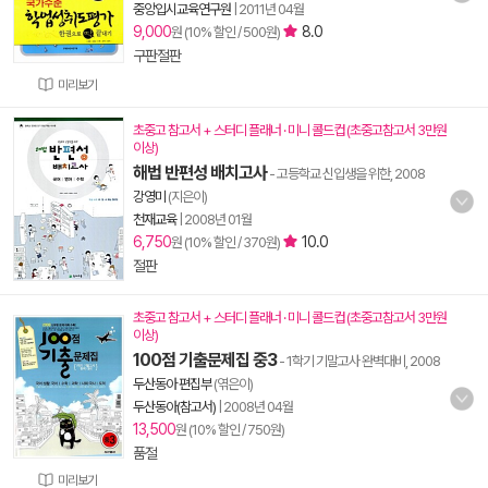
중앙입시교육연구원
|
2011년 04월
9,000
8.0
원 (10% 할인 / 500원)
구판절판
미리보기
초중고 참고서 + 스터디 플래너 · 미니 콜드컵 (초중고참고서 3만원
이상)
해법 반편성 배치고사
- 고등학교 신입생을 위한, 2008
강영미
(지은이)
천재교육
|
2008년 01월
6,750
10.0
원 (10% 할인 / 370원)
절판
초중고 참고서 + 스터디 플래너 · 미니 콜드컵 (초중고참고서 3만원
이상)
100점 기출문제집 중3
- 1학기 기말고사 완벽대비, 2008
두산동아 편집부
(엮은이)
두산동아(참고서)
|
2008년 04월
13,500
원 (10% 할인 / 750원)
품절
미리보기