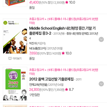
41,400
10.0
원 (10% 할인 / 2,300원)
품절
초중고 참고서 + 스터디 플래너 · 미니 콜드컵 (초중고참고서 3만원
이상)
Middle School English 내신평정 중간.기말 기
출문제집 중3-2
- 2013년용
-
중등 내신평정 문제집 2013년
4
박진아
(지은이)
NE능률(참고서)
|
2012년 05월
7,650
10.0
원 (10% 할인 / 420원)
품절
미리보기
초중고 참고서 + 스터디 플래너 · 미니 콜드컵 (초중고참고서 3만원
이상)
2012 올백 고입선발 기출문제집
- 2011
천재교육(학원물)
|
2011년 04월
24,300
8.7
원 (10% 할인 / 1,350원)
구판절판