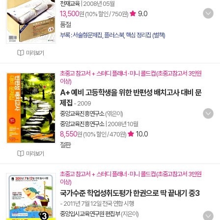
천재교육
|
2008년 05월
13,500
9.0
원 (10% 할인 / 750원)
품절
부록 : 서술형문제집, 플러스북, 핵심 정리집 (별책)
미리보기
초중고 참고서 + 스터디 플래너 · 미니 콜드컵 (초중고참고서 3만원
이상)
A+ 예비 고등학생을 위한 반편성 배치고사 대비 문
제집
- 2009
중앙교육진흥연구소
(엮은이)
중앙교육진흥연구소
|
2008년 10월
8,550
10.0
원 (10% 할인 / 470원)
절판
미리보기
초중고 참고서 + 스터디 플래너 · 미니 콜드컵 (초중고참고서 3만원
이상)
국가수준 학업성취도평가 한권으로 딱 끝내기 중3
- 2011년 7월 12일 전국 연합 시행
중앙입시교육연구원 편집부
(지은이)