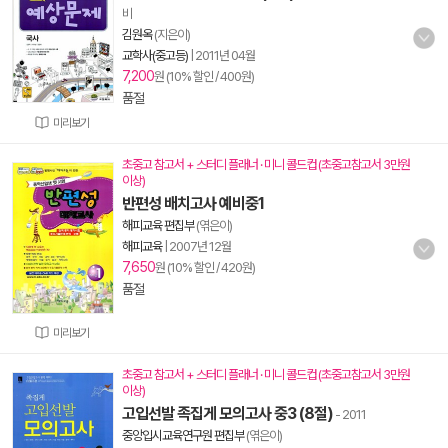
비
김원옥
(지은이)
교학사(중고등)
|
2011년 04월
7,200
원 (10% 할인 / 400원)
품절
미리보기
초중고 참고서 + 스터디 플래너 · 미니 콜드컵 (초중고참고서 3만원
이상)
반편성 배치고사 예비중1
해피교육 편집부
(엮은이)
해피교육
|
2007년 12월
7,650
원 (10% 할인 / 420원)
품절
미리보기
초중고 참고서 + 스터디 플래너 · 미니 콜드컵 (초중고참고서 3만원
이상)
고입선발 족집게 모의고사 중3 (8절)
- 2011
중앙입시교육연구원 편집부
(엮은이)