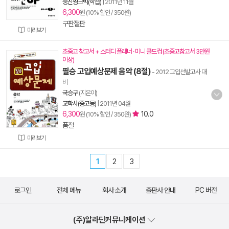
웅진씽크빅(학습)
|
2011년 11월
6,300
원 (10% 할인 / 350원)
구판절판
미리보기
초중고 참고서 + 스터디 플래너 · 미니 콜드컵 (초중고참고서 3만원
이상)
필승 고입예상문제 음악 (8절)
- 2012 고입선발고사 대
비
국승구
(지은이)
교학사(중고등)
|
2011년 04월
6,300
10.0
원 (10% 할인 / 350원)
품절
미리보기
1
2
3
로그인
전체 메뉴
회사 소개
출판사 안내
PC 버전
(주)알라딘커뮤니케이션