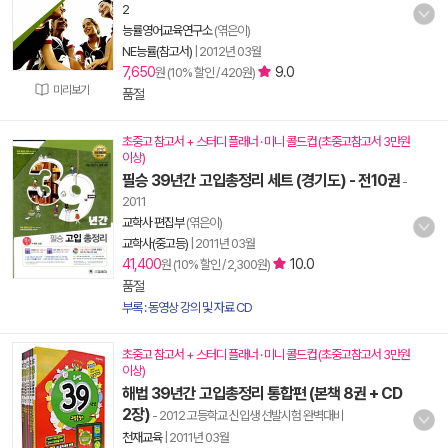
2
능률영어교육연구소
(엮은이)
NE능률(참고서)
|
2012년 03월
7,650
9.0
원 (10% 할인 / 420원)
미리보기
품절
초중고 참고서 + 스터디 플래너 · 미니 콜드컵 (초중고참고서 3만원
이상)
필승 39년간 고입총정리 세트 (경기도) - 전10권
-
2011
교학사 편집부
(엮은이)
교학사(중고등)
|
2011년 03월
41,400
10.0
원 (10% 할인 / 2,300원)
품절
부록 : 동영상 강의 및 자료 CD
초중고 참고서 + 스터디 플래너 · 미니 콜드컵 (초중고참고서 3만원
이상)
해법 39년간 고입총정리 통합편 (본책 8권 + CD
2장)
- 2012 고등학교 신입생 선발시험 완벽대비
천재교육
|
2011년 03월