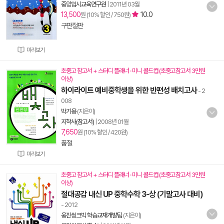
중앙입시교육연구원
|
2011년 03월
13,500
10.0
원 (10% 할인 / 750원)
구판절판
미리보기
초중고 참고서 + 스터디 플래너 · 미니 콜드컵 (초중고참고서 3만원
이상)
하이라이트 예비중학생을 위한 반편성 배치고사
- 2
008
박기용
(지은이)
지학사(참고서)
|
2008년 01월
7,650
원 (10% 할인 / 420원)
품절
미리보기
초중고 참고서 + 스터디 플래너 · 미니 콜드컵 (초중고참고서 3만원
이상)
절대공감 내신 UP 중학수학 3-상 (기말고사 대비)
- 2012
웅진씽크빅 학습교재개발팀
(지은이)