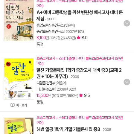
초중고 참고서 + 스터디 플래너 · 미니 콜드컵 (초중고참고서 3만원
이상)
A+ 예비 고등학생을 위한 반편성 배치고사 대비 문
제집
- 2008
중앙교육진흥연구소
(엮은이)
중앙교육진흥연구소
|
2007년 10월
8,100
8.0
원 (10% 할인 / 450원)
품절
초중고 참고서 + 스터디 플래너 · 미니 콜드컵 (초중고참고서 3만원
이상)
알찬 기출문제집 1학기 중간고사 대비 중3 (교재 2
권 + 10분 마무리)
- 2009
디딤돌 편집부
(엮은이)
디딤돌넷스쿨
|
2009년 02월
15,300
9.5
원 (10% 할인 / 850원)
품절
미리보기
초중고 참고서 + 스터디 플래너 · 미니 콜드컵 (초중고참고서 3만원
이상)
해법 열공 1학기 기말 기출문제집 중3
- 2008