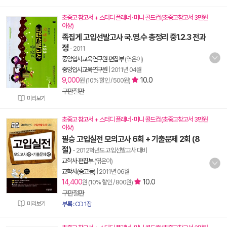
초중고 참고서 + 스터디 플래너 · 미니 콜드컵 (초중고참고서 3만원
이상)
족집게 고입선발고사 국.영.수 총정리 중1.2.3 전과
정
- 2011
중앙입시교육연구원 편집부
(엮은이)
중앙입시교육연구원
|
2011년 04월
9,000
10.0
원 (10% 할인 / 500원)
구판절판
미리보기
초중고 참고서 + 스터디 플래너 · 미니 콜드컵 (초중고참고서 3만원
이상)
필승 고입실전 모의고사 6회 + 기출문제 2회 (8
절)
- 2012학년도 고입선발고사 대비
교학사 편집부
(엮은이)
교학사(중고등)
|
2011년 06월
14,400
10.0
원 (10% 할인 / 800원)
구판절판
미리보기
부록 : CD 1장