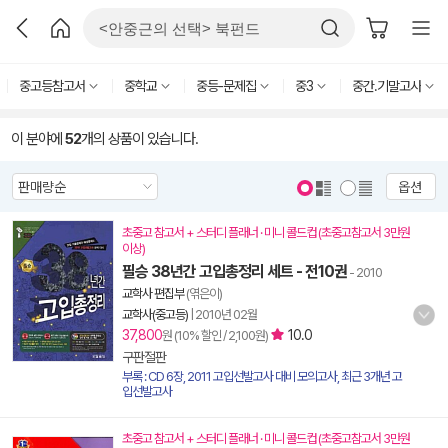
중고등참고서
중학교
중등-문제집
중3
중간.기말고사
이 분야에
52
개의 상품이 있습니다.
옵션
초중고 참고서 + 스터디 플래너 · 미니 콜드컵 (초중고참고서 3만원
이상)
필승 38년간 고입총정리 세트 - 전10권
- 2010
교학사 편집부
(엮은이)
교학사(중고등)
|
2010년 02월
37,800
10.0
원 (10% 할인 / 2,100원)
구판절판
부록 : CD 6장, 2011 고입선발고사 대비 모의고사, 최근 3개년 고
입선발고사
초중고 참고서 + 스터디 플래너 · 미니 콜드컵 (초중고참고서 3만원