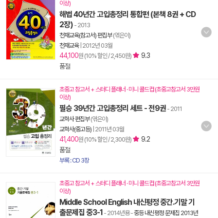
이상)
해법 40년간 고입총정리 통합편 (본책 8권 + CD
2장)
- 2013
천재교육(참고서) 편집부
(엮은이)
천재교육
|
2012년 03월
44,100
9.3
원 (10% 할인 / 2,450원)
품절
초중고 참고서 + 스터디 플래너 · 미니 콜드컵 (초중고참고서 3만원
이상)
필승 39년간 고입총정리 세트 - 전9권
- 2011
교학사 편집부
(엮은이)
교학사(중고등)
|
2011년 03월
41,400
9.2
원 (10% 할인 / 2,300원)
품절
부록 : CD 3장
초중고 참고서 + 스터디 플래너 · 미니 콜드컵 (초중고참고서 3만원
이상)
Middle School English 내신평정 중간.기말 기
출문제집 중3-1
- 2014년용
-
중등 내신평정 문제집 2013년