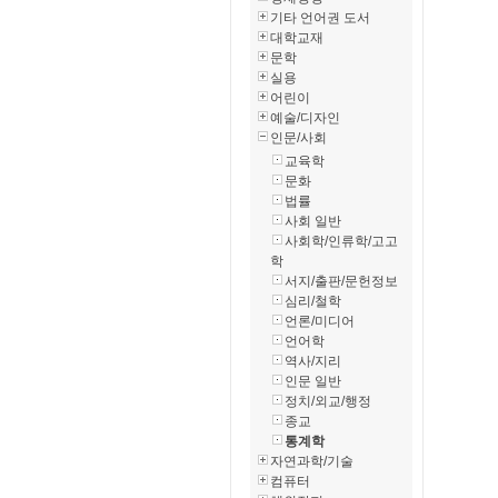
기타 언어권 도서
대학교재
문학
실용
어린이
예술/디자인
인문/사회
교육학
문화
법률
사회 일반
사회학/인류학/고고
학
서지/출판/문헌정보
심리/철학
언론/미디어
언어학
역사/지리
인문 일반
정치/외교/행정
종교
통계학
자연과학/기술
컴퓨터