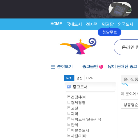
HOME
국내도서
전자책
만권당
외국도서
첫달무료
온라인 
분야보기
중고음반
많이 판매된 중고
N
1천원부터
온라인
중고음반
중고도서
이 분야에
건강/취미
경제경영
상품명
고전
과학
대학교재/전문서적
만화
미분류도서
사전/기타