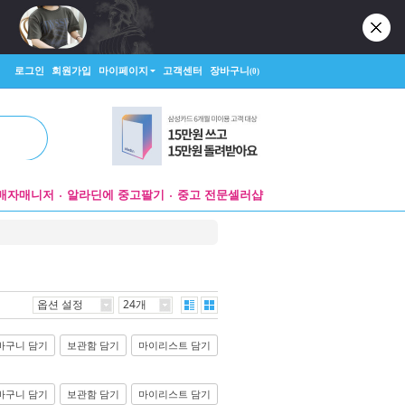
로그인
회원가입
마이페이지
고객센터
장바구니
(0)
매자매니저
알라딘에 중고팔기
중고 전문셀러샵
옵션 설정
24개
바구니 담기
보관함 담기
마이리스트 담기
바구니 담기
보관함 담기
마이리스트 담기