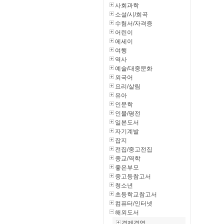
사회과학
소설/시/희곡
수험서/자격증
어린이
에세이
여행
역사
예술/대중문화
외국어
요리/살림
유아
인문학
인물/평전
일본도서
자기계발
잡지
전집/중고전집
종교/역학
좋은부모
중고등참고서
청소년
초등학교참고서
컴퓨터/인터넷
해외도서
경제경영