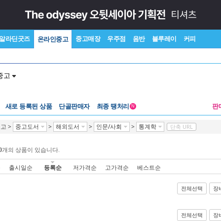
알라딘굿즈
중고매장
우주점
음반
블루레이
커피
온라인중고
중고
새로 등록된 상품
단골판매자
최종 땡처리
판
N
중고
>
중고도서
>
해외도서
>
인문/사회
>
통계학
단축 URL
0
개의 상품이 있습니다.
순
출시일순
등록순
저가격순
고가격순
베스트순
전체선택
장
전체선택
장