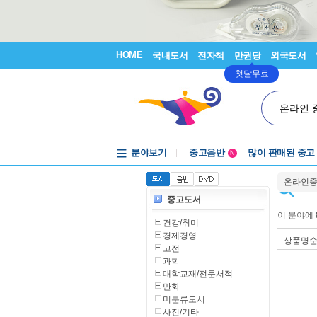
HOME
국내도서
전자책
만권당
외국도서
첫달무료
온라인 
분야보기
중고음반
많이 판매된 중고
N
1천원부터
온라인
중고음반
중고도서
이 분야에
건강/취미
경제경영
상품명
고전
과학
대학교재/전문서적
만화
미분류도서
사전/기타