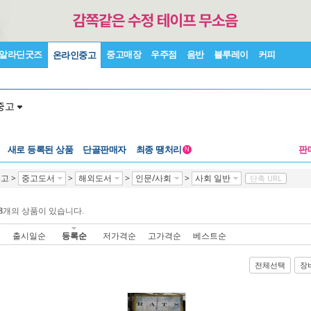
알라딘굿즈
중고매장
우주점
음반
블루레이
커피
온라인중고
중고
새로 등록된 상품
단골판매자
최종 땡처리
판
N
중고
>
중고도서
>
해외도서
>
인문/사회
>
사회 일반
단축 URL
8
개의 상품이 있습니다.
순
출시일순
등록순
저가격순
고가격순
베스트순
전체선택
장