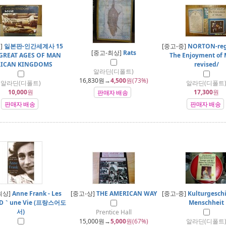
]
일본판-인간세계사 15
[중고-중]
NORTON-reg
[중고-최상]
Rats
REAT AGES OF MAN
The Enjoyment of 
RICAN KINGDOMS
revised/
알라딘(디폴트)
16,830
원→
4,500
원(73%)
알라딘(디폴트)
알라딘(디폴트
10,000
원
17,300
원
판매자 배송
판매자 배송
판매자 배송
최상]
Anne Frank - Les
[중고-상]
THE AMERICAN WAY
[중고-중]
Kulturgeschi
s D｀une Vie (프랑스어도
Menschheit
서)
Prentice Hall
15,000
원→
5,000
원(67%)
알라딘(디폴트