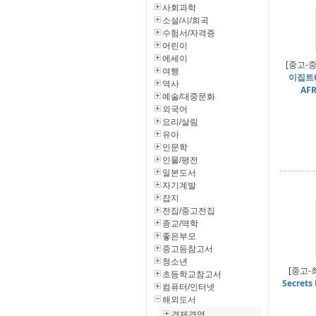
사회과학
소설/시/희곡
수험서/자격증
어린이
에세이
[중고-중
여행
이집트G
역사
AF
예술/대중문화
외국어
요리/살림
유아
인문학
인물/평전
일본도서
자기계발
잡지
전집/중고전집
종교/역학
좋은부모
중고등참고서
청소년
[중고-
초등학교참고서
Secret
컴퓨터/인터넷
해외도서
경제경영