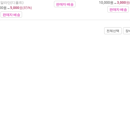
알라딘(디폴트)
10,000
원→
3,000
원
판매자 배송
00
원→
5,000
원(85%)
판매자 배송
판매자 배송
전체선택
장