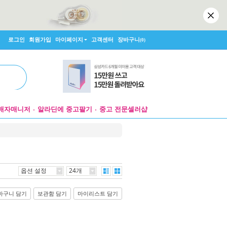
로그인
회원가입
마이페이지
고객센터
장바구니
(0)
매자매니저
알라딘에 중고팔기
중고 전문셀러샵
옵션 설정
24개
바구니 담기
보관함 담기
마이리스트 담기