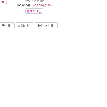
Rmc Pubns Inc
(70%)
107,860
원→
40,000
원(63%)
판매자 배송
바구니 담기
보관함 담기
마이리스트 담기