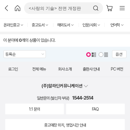
온라인중고
중고도서
해외도서
인문/사회
언어학
이 분야에
0
개의 상품이 있습니다.
옵션
로그인
전체 메뉴
회사 소개
출판사 안내
PC 버전
(주)알라딘커뮤니케이션
1544-2514
일반문의 (발신자 부담)
1:1 문의
FAQ
중고매장 위치, 영업시간 안내