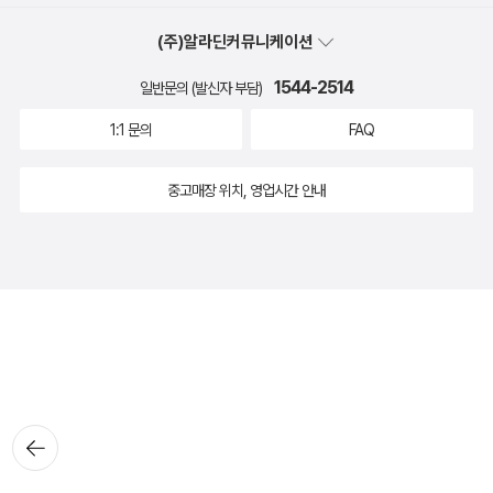
(주)알라딘커뮤니케이션
1544-2514
일반문의 (발신자 부담)
1:1 문의
FAQ
중고매장 위치, 영업시간 안내
뒤로가
기