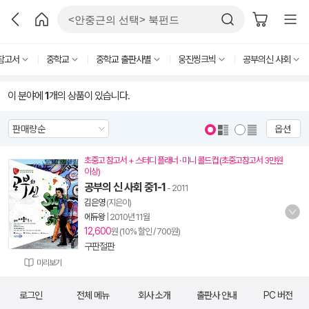
참고서
중학교
중학교 출판사별
웅진씽크빅
공부의신 사회
이 분야에
1
개의 상품이 있습니다.
옵션
초중고 참고서 + 스터디 플래너 · 미니 콜드컵 (초중고참고서 3만원
이상)
공부의 신 사회 중1-1
- 2011
김은영
(지은이)
에듀왕
|
2010년 11월
12,600
원 (10% 할인 / 700원)
구판절판
미리보기
로그인
전체 메뉴
회사 소개
출판사 안내
PC 버전