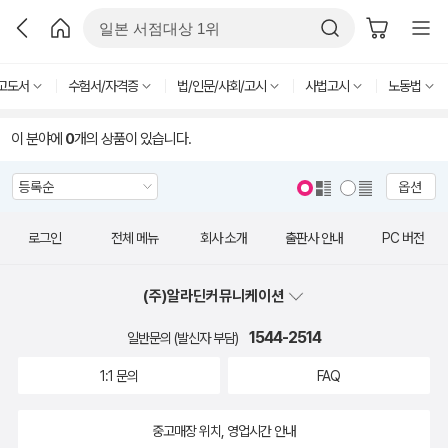
고도서
수험서/자격증
법/인문/사회/고시
사법고시
노동법
이 분야에
0
개의 상품이 있습니다.
옵션
로그인
전체 메뉴
회사 소개
출판사 안내
PC 버전
(주)알라딘커뮤니케이션
1544-2514
일반문의 (발신자 부담)
1:1 문의
FAQ
중고매장 위치, 영업시간 안내