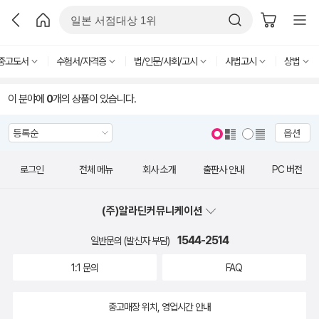
중고도서
수험서/자격증
법/인문/사회/고시
사법고시
상법
이 분야에
0
개의 상품이 있습니다.
옵션
로그인
전체 메뉴
회사 소개
출판사 안내
PC 버전
(주)알라딘커뮤니케이션
1544-2514
일반문의 (발신자 부담)
1:1 문의
FAQ
중고매장 위치, 영업시간 안내