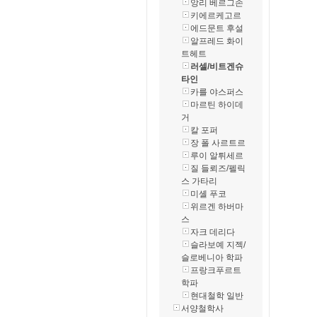
앙리 베르그손
키에르케고르
에드문트 후설
알프레드 화이
트헤트
러셀/비트겐슈
타인
카를 야스퍼스
마르틴 하이데
거
칼 포퍼
장 폴 사르트르
루이 알튀세르
질 들뢰즈/펠릭
스 가타리
미셸 푸코
위르겐 하버마
스
자크 데리다
슬라보예 지젝/
슬로베니아 학파
프랑크푸르트
학파
현대철학 일반
서양철학사