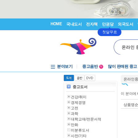
HOME
국내도서
전자책
만권당
외국도서
첫달무료
온라인 
분야보기
중고음반
많이 판매된 중고
N
1천원부터
온라인
중고음반
중고도서
이 분야에
건강/취미
경제경영
상품명
고전
과학
대학교재/전문서적
만화
미분류도서
사전/기타