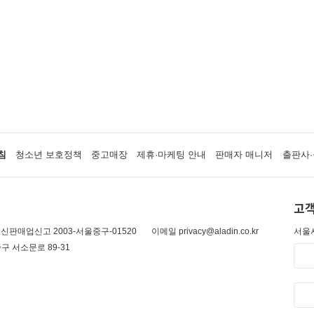
침
청소년 보호정책
중고매장
제휴·마케팅 안내
판매자 매니저
출판사·
고객
신판매업신고 2003-서울중구-01520
이메일 privacy@aladin.co.kr
서울시
구 서소문로 89-31