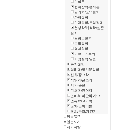
인식론
형이상학/존재론
윤리학/도덕철학
과학철학
언어철학/분석철학
현상학/해석학/실존
철학
프랑스철학
독일철학
영미철학
마르크스주의
서양철학 일반
동양철학
심리학/정신분석학
신화/종교학
책읽기/글쓰기
서지/출판
기호학/언어학
논리와 비판적 사고
인류학/고고학
문화/문화이론
학회/무크/계간지
인물/평전
일본도서
자기계발