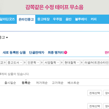
알라딘굿즈
중고매장
우주점
음반
블루레이
커피
온라인중고
중고
새로 등록된 상품
단골판매자
최종 땡처리
판
N
중고
>
중고도서
>
인문학
>
서양철학
>
현대철학
>
러셀/비트겐슈타인
0
개의 상품이 있습니다.
순
출시일순
등록순
저가격순
고가격순
베스트순
전체선택
장
전체선택
장