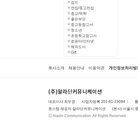
잡지
전집/중고전집
종교/역학
좋은부모
중고등참고서
청소년
초등학교참고서
컴퓨터/인터넷
해외도서
Gift
회사소개
채용안내
이용약관
개인정보처리방
(주)알라딘커뮤니케이션
대표이사 최우경
사업자등록 201-81-23094
통
호스팅 제공자 알라딘커뮤니케이션
(본사) 서울시 중
ⓒ Aladin Communication. All Rights Reserved.