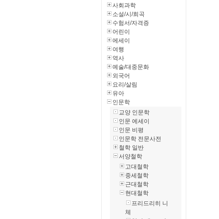
사회과학
소설/시/희곡
수험서/자격증
어린이
에세이
여행
역사
예술/대중문화
외국어
요리/살림
유아
인문학
교양 인문학
인문 에세이
인문 비평
인문학 전문사전
철학 일반
서양철학
고대철학
중세철학
근대철학
현대철학
프리드리히 니
체