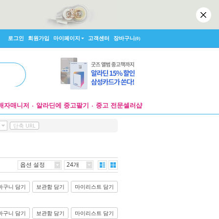
로그인
회원가입
마이페이지
고객센터
장바구니
(0)
매자매니저
알라딘에 중고팔기
중고 전문셀러샵
단축 URL
옵션 설정
24개
바구니 담기
보관함 담기
마이리스트 담기
바구니 담기
보관함 담기
마이리스트 담기