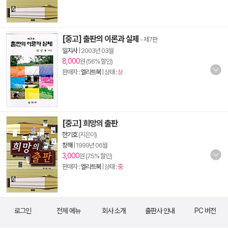
[중고] 출판의 이론과 실제
- 제7판
일지사
|
2003년 03월
8,000
원 (56% 할인)
판매자 :
엘리트북
| 상태 :
상
[중고] 희망의 출판
한기호
(지은이)
창해
|
1999년 06월
3,000
원 (75% 할인)
판매자 :
엘리트북
| 상태 :
중
로그인
전체 메뉴
회사 소개
출판사 안내
PC 버전