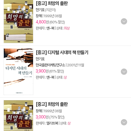
[중고] 희망의 출판
한기호
(지은이)
창해
|
1999년 06월
4,800
원 (60% 할인)
판매자 :
앤~북
| 상태 :
최상
[중고] 디지털 시대의 책 만들기
한기호
한국출판마케팅연구소
|
2001년 11월
3,900
원 (61% 할인)
판매자 :
앤~북
| 상태 :
상
[중고] 희망의 출판
창해
|
1999년 06월
3,000
원 (75% 할인)
판매자 :
엘리트북
| 상태 :
상