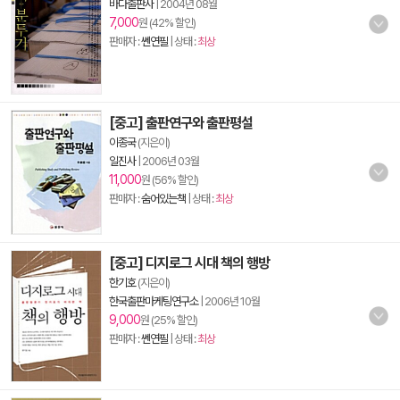
바다출판사
|
2004년 08월
7,000
원 (42% 할인)
판매자 :
쎈연필
| 상태 :
최상
[중고] 출판연구와 출판평설
이종국
(지은이)
일진사
|
2006년 03월
11,000
원 (56% 할인)
판매자 :
숨어있는책
| 상태 :
최상
[중고] 디지로그 시대 책의 행방
한기호
(지은이)
한국출판마케팅연구소
|
2006년 10월
9,000
원 (25% 할인)
판매자 :
쎈연필
| 상태 :
최상