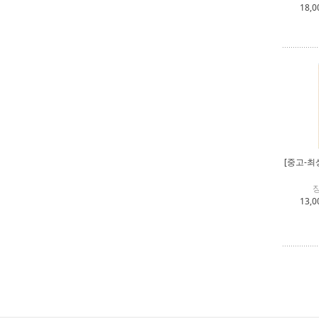
18,0
[중고-최
13,0