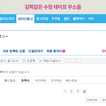
알라딘굿즈
중고매장
우주점
음반
블루레이
커피
온라인중고
중고
새로 등록된 상품
단골판매자
최종 땡처리
판
N
중고
>
중고도서
>
인문학
>
책읽기/글쓰기
단축 URL
49
개의 상품이 있습니다.
순
출시일순
등록순
저가격순
고가격순
베스트순
1
2
3
끝
전체선택
장