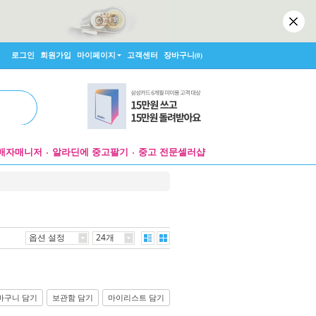
로그인
회원가입
마이페이지
고객센터
장바구니
(0)
매자매니저
알라딘에 중고팔기
중고 전문셀러샵
옵션 설정
24개
바구니 담기
보관함 담기
마이리스트 담기