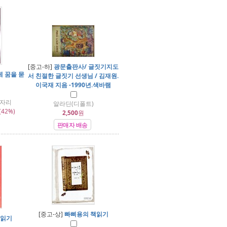
[중고-하]
광문출판사/ 글짓기지도
게 꿈을 묻
서 친절한 글짓기 선생님 / 김재원.
이국재 지음 -1990년.색바램
소자리
알라딘(디폴트)
(42%)
2,500
원
판매자 배송
[중고-상]
빠삐용의 책읽기
책읽기