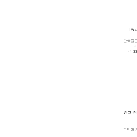
[중고
한국출판
국
25,0
[중고-중
한미화 