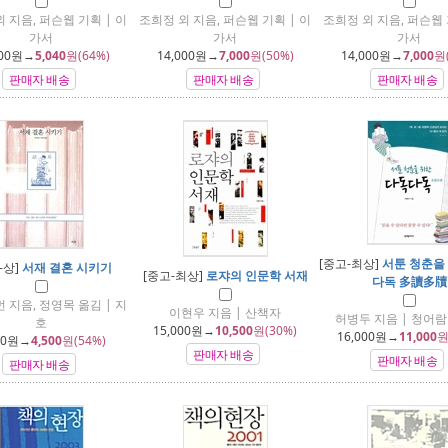
 지음, 퍼슨웹 기획 | 이
조희정 외 지음, 퍼슨웹 기획 | 이
조희정 외 지음, 퍼슨웹 
가서
가서
가서
00
원→
5,040
원(64%)
14,000
원→
7,000
원(50%)
14,000
원→
7,000
원
판매자 배송
판매자 배송
판매자 배송
[중고-최상]
서툰 청춘을
-상]
서재 결혼 시키기
[중고-최상]
로쟈의 인문학 서재
다독 多讀多牘
 지음, 정영목 옮김 | 지
이현우 지음 | 산책자
허병두 지음 | 청어
호
15,000
원→
10,500
원(30%)
16,000
원→
11,000
원
00
원→
4,500
원(54%)
판매자 배송
판매자 배송
판매자 배송