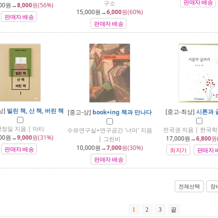
판매자 배송
구소
00
원→
8,000
원(56%)
15,000
원→
6,000
원(60%)
판매자 배송
판매자 배송
상]
빌린 책, 산 책, 버린 책
[중고-최상]
시론과 
[중고-상]
book+ing 책과 만나다
장정일 지음 | 마티
전국권 지음 | 한국
수유연구실+연구공간 '너머' 지음
00
원→
9,000
원(31%)
17,000
원→
6,800
원
| 그린비
10,000
원→
7,000
원(30%)
판매자 배송
최저가
판매자 
판매자 배송
전체선택
장
1
2
3
끝