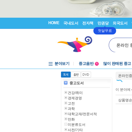
HOME
국내도서
전자책
만권당
외국도서
첫달무료
온라인 
분야보기
중고음반
많이 판매된 중고
N
1천원부터
온라인
중고음반
중고도서
이 분야에
건강/취미
경제경영
상품명
고전
과학
대학교재/전문서적
만화
미분류도서
사전/기타