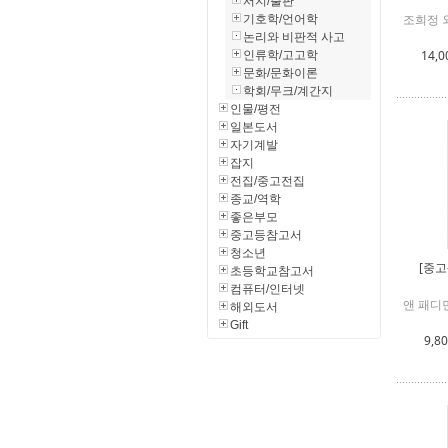
서지/출판
조희정 외
기호학/언어학
논리와 비판적 사고
14,0
인류학/고고학
문화/문화이론
학회/무크/계간지
인물/평전
일본도서
자기계발
잡지
전집/중고전집
종교/역학
좋은부모
중고등참고서
청소년
[중고
초등학교참고서
컴퓨터/인터넷
앤 패디먼
해외도서
Gift
9,8