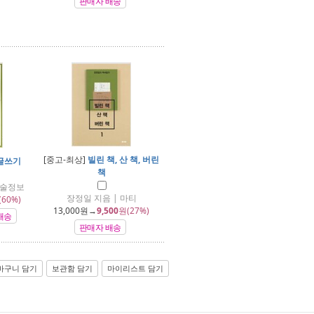
판매자 배송
[중고-최상]
빌린 책, 산 책, 버린
글쓰기
책
학술정보
장정일 지음 | 마티
(60%)
13,000
원→
9,500
원(27%)
배송
판매자 배송
바구니 담기
보관함 담기
마이리스트 담기