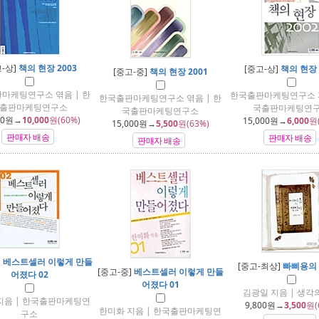
-상]
책의 현장 2003
[중고-상]
책의 현장 
[중고-중]
책의 현장 2001
마케팅연구소 엮음 | 한
한국출판마케팅연구소 지
한국출판마케팅연구소 엮음 | 한
출판마케팅연구소
국출판마케팅연
국출판마케팅연구소
00
원→
10,000
원(60%)
15,000
원→
6,000
원
15,000
원→
5,500
원(63%)
판매자 배송
판매자 배송
판매자 배송
]
베스트셀러 이렇게 만들
[중고-최상]
빠삐용의
[중고-중]
베스트셀러 이렇게 만들
어졌다 02
어졌다 01
김광일 지음 | 생각
지음 | 한국출판마케팅연
9,800
원→
3,500
원(
한미화 지음 | 한국출판마케팅연
구소