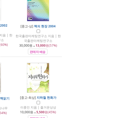
2002
[중고-상]
책의 현장 2004
음 | 한
한국출판마케팅연구소 지음 | 한
구소
국출판마케팅연구소
(60%)
30,000
원→
13,000
원(57%)
판매자 배송
[중고-최상]
지하철 헌화가
 책읽기
이종인 지음 | 즐거운상상
의나무
10,000
원→
5,500
원(45%)
64%)