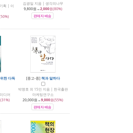
김광일 지음 | 생각의나무
기획 | 이
9,800
원→
2,000
원(80%)
판매자 배송
(50%)
 위한 다독
[중고-중]
책과 말하다
박맹호 외 15인 지음 | 한국출판
람미디어
마케팅연구소
(31%)
20,000
원→
9,000
원(55%)
판매자 배송