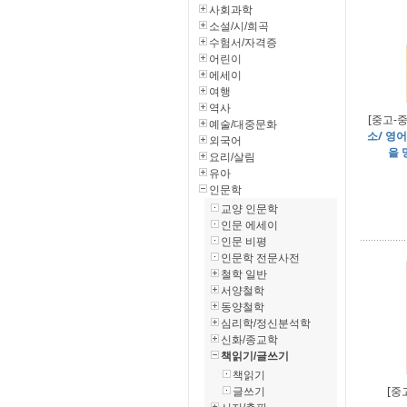
사회과학
소설/시/희곡
수험서/자격증
어린이
에세이
여행
역사
[중고-중
예술/대중문화
소/ 영어
외국어
을 
요리/살림
유아
인문학
교양 인문학
인문 에세이
인문 비평
인문학 전문사전
철학 일반
서양철학
동양철학
심리학/정신분석학
신화/종교학
책읽기/글쓰기
책읽기
[중
글쓰기