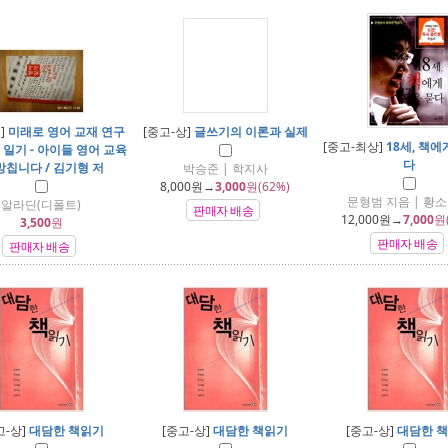
]
미래로 영어 교재 연구
[중고-상]
글쓰기의 이론과 실제
[중고-최상]
18세, 책에
 일기 - 아이들 영어 교육
다
망칩니다 / 김기형 저
박승준 | 학지사
8,000
원→
3,000
원(62%)
문형범 지음 | 황
알라딘(디폴트)
판매자 배송
12,000
원→
7,000
원
3,500
원
판매자 배송
판매자 배송
고-상]
대담한 책읽기
[중고-상]
대담한 책읽기
[중고-상]
대담한 