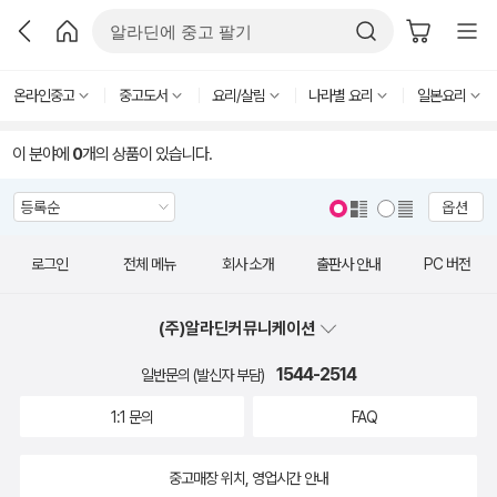
온라인중고
중고도서
요리/살림
나라별 요리
일본요리
이 분야에
0
개의 상품이 있습니다.
옵션
로그인
전체 메뉴
회사 소개
출판사 안내
PC 버전
(주)알라딘커뮤니케이션
1544-2514
일반문의 (발신자 부담)
1:1 문의
FAQ
중고매장 위치, 영업시간 안내