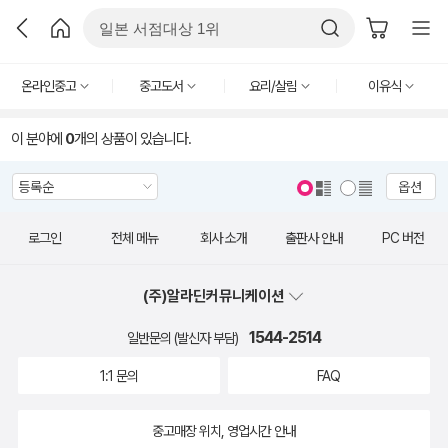
온라인중고
중고도서
요리/살림
이유식
이 분야에
0
개의 상품이 있습니다.
옵션
로그인
전체 메뉴
회사 소개
출판사 안내
PC 버전
(주)알라딘커뮤니케이션
1544-2514
일반문의 (발신자 부담)
1:1 문의
FAQ
중고매장 위치, 영업시간 안내