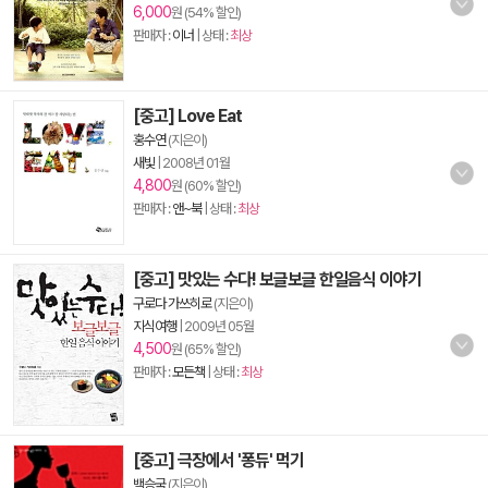
6,000
원 (54% 할인)
판매자 :
이너
| 상태 :
최상
[중고] Love Eat
홍수연
(지은이)
새빛
|
2008년 01월
4,800
원 (60% 할인)
판매자 :
앤~북
| 상태 :
최상
[중고] 맛있는 수다! 보글보글 한일음식 이야기
구로다 가쓰히로
(지은이)
지식여행
|
2009년 05월
4,500
원 (65% 할인)
판매자 :
모든책
| 상태 :
최상
[중고] 극장에서 '퐁듀' 먹기
백승국
(지은이)