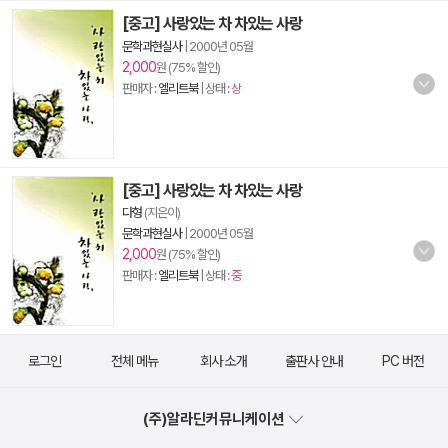
[중고] 사랑있는 차 차있는 사랑
문학과현실사
|
2000년 05월
2,000
원 (75% 할인)
판매자 :
엘리트북
| 상태 :
상
[중고] 사랑있는 차 차있는 사랑
다형
(지은이)
문학과현실사
|
2000년 05월
2,000
원 (75% 할인)
판매자 :
엘리트북
| 상태 :
중
로그인
전체 메뉴
회사 소개
출판사 안내
PC 버전
(주)알라딘커뮤니케이션