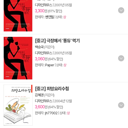
디자인하우스
|
2001년 05월
3,300
원 (61% 할인)
판매자 :
쎈연필
| 상태 :
상
[중고] 극장에서 '퐁듀' 먹기
백승국
(지은이)
디자인하우스
|
2001년 05월
3,060
원 (64% 할인)
판매자 :
Paper
| 상태 :
상
[중고] 희망요리수첩
김혜경
(지은이)
디자인하우스
|
2004년 12월
3,600
원 (64% 할인)
판매자 :
jh77002
| 상태 :
상