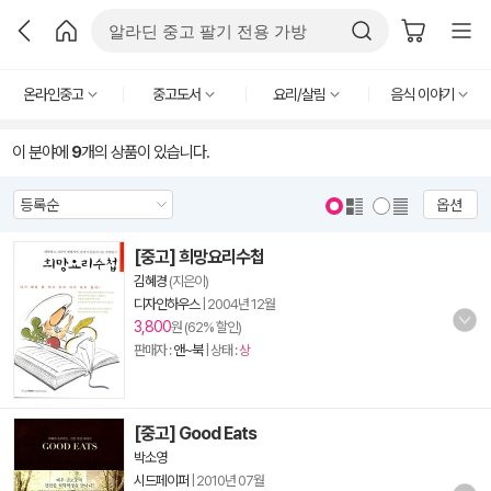
온라인중고
중고도서
요리/살림
음식 이야기
이 분야에
9
개의 상품이 있습니다.
옵션
[중고] 희망요리수첩
김혜경
(지은이)
디자인하우스
|
2004년 12월
3,800
원 (62% 할인)
판매자 :
앤~북
| 상태 :
상
[중고] Good Eats
박소영
시드페이퍼
|
2010년 07월