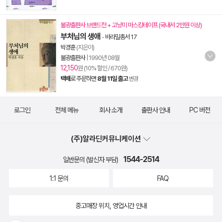
불광출판사 브랜드전 + 고냥미 마스킹테이프 (국내서 2만원 이상)
부처님의 생애
-
바라밀총서 17
박경훈
(지은이)
불광출판사
|
1990년 08월
12,150
원 (10% 할인 / 670원)
택배
로 주문하면
8월 11일 출고
변경
로그인
전체 메뉴
회사 소개
출판사 안내
PC 버전
(주)알라딘커뮤니케이션
1544-2514
일반문의 (발신자 부담)
1:1 문의
FAQ
중고매장 위치, 영업시간 안내