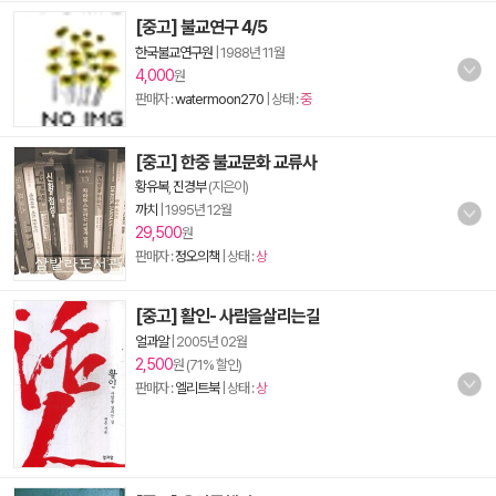
[중고] 불교연구 4/5
한국불교연구원
|
1988년 11월
4,000
원
판매자 :
watermoon270
| 상태 :
중
[중고] 한중 불교문화 교류사
황유복
,
진경부
(지은이)
까치
|
1995년 12월
29,500
원
판매자 :
정오의책
| 상태 :
상
[중고] 활인- 사람을살리는길
얼과알
|
2005년 02월
2,500
원 (71% 할인)
판매자 :
엘리트북
| 상태 :
상