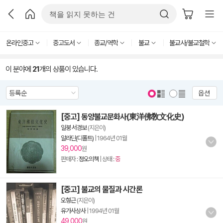
온라인중고
중고도서
종교/역학
불교
불교사/불교철학
이 분야에
21
개의 상품이 있습니다.
옵션
[중고] 동양불교문화사(東洋佛敎文化史)
일붕 서경보
(지은이)
알라딘(디폴트)
|
1964년 01월
39,000
원
판매자 :
정오의책
| 상태 :
중
[중고] 불교의 물질과 시간론
오형근
(지은이)
유가사상사
|
1994년 01월
49,000
원