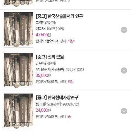
판매자 :
정오의책
| 상태 :
상
[중고] 한국찬술불서의 연구
고익진
(지은이)
민족사
|
1987년 01월
47,500
원
판매자 :
정오의책
| 상태 :
최상
[중고] 선의 근원
김무득
(지은이)
우리출판사(서울출판)
|
1992년 03월
35,000
원
판매자 :
정오의책
| 상태 :
최상
[중고] 한국천태사상연구
동국대학교출판부
|
1983년 01월
24,000
원
판매자 :
정오의책
| 상태 :
중