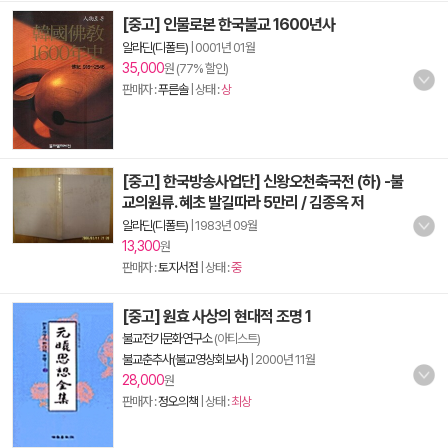
[중고] 인물로본 한국불교 1600년사
알라딘(디폴트)
|
0001년 01월
35,000
원 (77% 할인)
판매자 :
푸른솔
| 상태 :
상
[중고] 한국방송사업단] 신왕오천축국전 (하) -불
교의원류. 혜초 발길따라 5만리 / 김종옥 저
알라딘(디폴트)
|
1983년 09월
13,300
원
판매자 :
토지서점
| 상태 :
중
[중고] 원효 사상의 현대적 조명 1
불교전기문화연구소
(아티스트)
불교춘추사(불교영상회보사)
|
2000년 11월
28,000
원
판매자 :
정오의책
| 상태 :
최상