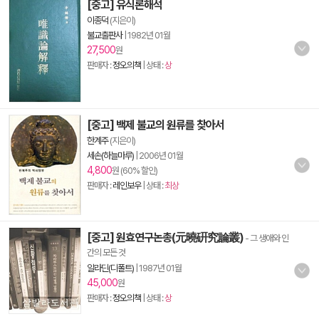
[중고] 유식론해석
이종덕
(지은이)
불교출판사
|
1982년 01월
27,500
원
판매자 :
정오의책
| 상태 :
상
[중고] 백제 불교의 원류를 찾아서
한계주
(지은이)
세손(하늘마루)
|
2006년 01월
4,800
원 (60% 할인)
판매자 :
레인보우
| 상태 :
최상
[중고] 원효연구논총(元曉硏究論叢)
- 그 생애와 인
간의 모든 것
알라딘(디폴트)
|
1987년 01월
45,000
원
판매자 :
정오의책
| 상태 :
상