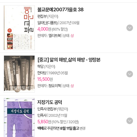
불교문예2007가을호 38
편집부
(지은이)
알라딘(디폴트)
|
2007년 09월
4,000
원 (60% 할인)
판매자 :
엘리트북
| 상태 :
상
[중고] 앎의 해방,삶의 해방 - 양장본
학담
(지은이)
한마당
|
1989년 05월
15,500
원
판매자 :
정오의책
| 상태 :
상
지장기도 공덕
민족사 편집부
(엮은이)
민족사
|
2002년 11월
5,850
원 (10% 할인 / 320원)
택배
로 주문하면
8월 11일 출고
변경