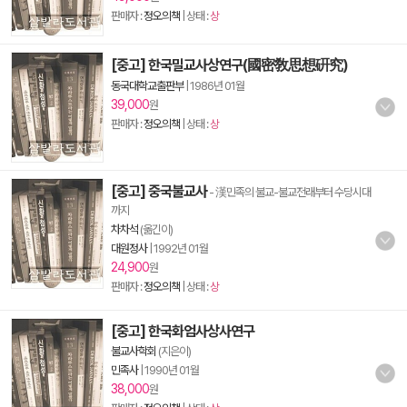
판매자 :
정오의책
| 상태 :
상
[중고] 한국밀교사상연구(國密敎思想硏究)
동국대학교출판부
|
1986년 01월
39,000
원
판매자 :
정오의책
| 상태 :
상
[중고] 중국불교사
- 漢민족의 불교-불교전래부터 수당시대
까지
차차석
(옮긴이)
대원정사
|
1992년 01월
24,900
원
판매자 :
정오의책
| 상태 :
상
[중고] 한국화엄사상사연구
불교사학회
(지은이)
민족사
|
1990년 01월
38,000
원