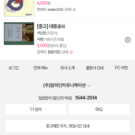
4,000
원
판매자 :
ewbc234
| 상태 :
상
[중고] 대중공사
서남현
(지은이)
서평
|
1997년 06월
3,000
원 (65% 할인)
판매자 :
동훈서점
| 상태 :
상
로그인
전체 메뉴
회사 소개
출판사 안내
PC 버전
(주)알라딘커뮤니케이션
1544-2514
일반문의 (발신자 부담)
1:1 문의
FAQ
중고매장 위치, 영업시간 안내