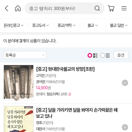
온라인중고
중고도서
종교/역학
불교
불교 일반
이 분야에
3
개의 상품이 있습니다.
옵션
[중고] 현대한국불교의 방향[초판]
고익진
(지은이)
경서원
|
1984년 01월
14,900
원
판매자 :
정오의책
| 상태 :
상
[중고] 달을 가리키면 달을 봐야지 손가락끝은 왜
보고 있나
정휴
(지은이)
대원사
|
1991년 03월