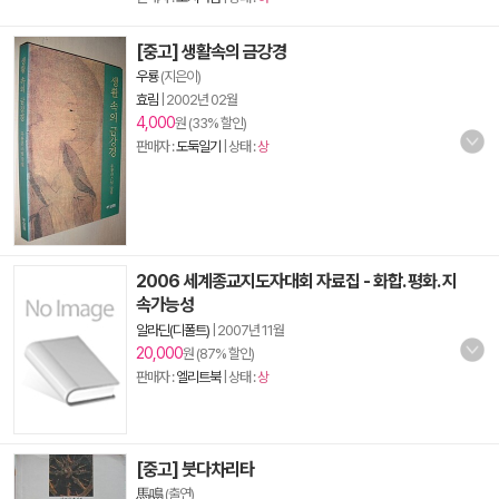
[중고] 생활속의 금강경
우룡
(지은이)
효림
|
2002년 02월
4,000
원 (33% 할인)
판매자 :
도둑일기
| 상태 :
상
2006 세계종교지도자대회 자료집 - 화합. 평화. 지
속가능성
알라딘(디폴트)
|
2007년 11월
20,000
원 (87% 할인)
판매자 :
엘리트북
| 상태 :
상
[중고] 붓다차리타
馬鳴
(출연)