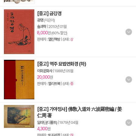
[중고] 금강경
광명
(지은이)
솔과학
|
2010년 01월
8,000
원 (60% 할인)
판매자 :
열린책방
| 상태 :
상
[중고] 역주 묘법연화경 (하)
이회문화사
|
1988년 05월
20,000
원
판매자 :
엘리트북
| 상태 :
중
[중고] 가야정사] 佛敎入道와 六波羅密編 / 姜
仁周 著
알라딘(디폴트)
|
1979년 04월
4,300
원
판매자 :
토지서점
| 상태 :
하