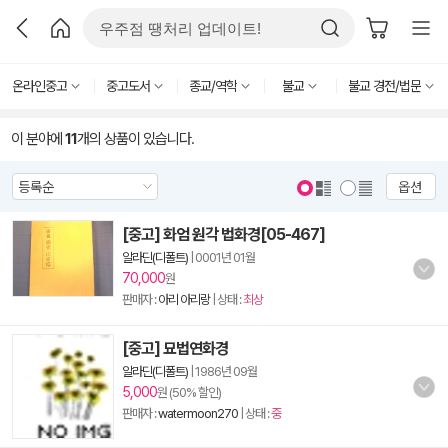
온라인중고
중고도서
종교/역학
불교
불교 경전/법문
이 분야에
11
개의 상품이 있습니다.
옵션
[중고] 화엄 원각 법화경[05-467]
알라딘(디폴트)
|
0001년 01월
70,000
원
판매자 :
아리 아리랑
| 상태 :
최상
[중고] 묘법연화경
알라딘(디폴트)
|
1986년 09월
5,000
원 (50% 할인)
판매자 :
watermoon270
| 상태 :
중