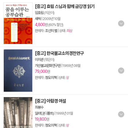
[중고] 효림 스님과 함께 금강경 읽기
임효림
(지은이)
새싹
|
2009년 10월
4,800
원 (60% 할인)
판매자 :
조선의 별
| 상태 :
최상
[중고] 한국불교소의경전연구
이지관
(엮은이)
가산불교문화연구원
|
1969년 08월
79,000
원
판매자 :
정오의책
| 상태 :
상
[중고] 아함경 여설
최봉수
알라딘(디폴트)
|
1999년 01월
19,800
원
판매자 :
정오의책
| 상태 :
상