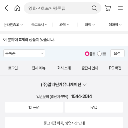
온라인중고
중고도서
과학
화학
생화학
이 분야에
0
개의 상품이 있습니다.
옵션
로그인
전체 메뉴
회사 소개
출판사 안내
PC 버전
(주)알라딘커뮤니케이션
1544-2514
일반문의 (발신자 부담)
1:1 문의
FAQ
중고매장 위치, 영업시간 안내