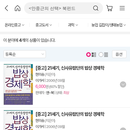
온라인중고
중고도서
과학
농업 길잡이/생태농업
이 분야에
4
개의 상품이 있습니다.
옵션
[중고] 21세기, 신사유람단의 밥상 경제학
현의송
(지은이)
이가서
|
2006년 09월
6,000
원 (60% 할인)
판매자 :
앤~북
| 상태 :
최상
[중고] 21세기, 신사유람단의 밥상 경제학
현의송
(지은이)
이가서
|
2006년 09월