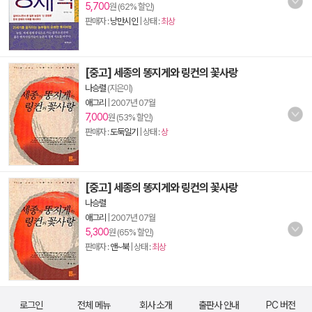
5,700
원 (62% 할인)
판매자 :
낭만시인
| 상태 :
최상
[중고] 세종의 똥지게와 링컨의 꽃사랑
나승렬
(지은이)
애그리
|
2007년 07월
7,000
원 (53% 할인)
판매자 :
도둑일기
| 상태 :
상
[중고] 세종의 똥지게와 링컨의 꽃사랑
나승렬
애그리
|
2007년 07월
5,300
원 (65% 할인)
판매자 :
앤~북
| 상태 :
최상
로그인
전체 메뉴
회사 소개
출판사 안내
PC 버전