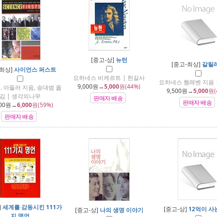
[중고-상]
뉴턴
[중고-최상]
갈릴
-최상]
사이언스 퍼스트
요하네스 비케르트 | 한길사
요하네스 헴레벤 지음 
9,000
원→
5,000
원(44%)
. 아들러 지음, 송대범 옮
9,500
원→
5,000
원(
김 | 생각의나무
판매자 배송
판매자 배송
00
원→
6,000
원(59%)
판매자 배송
]
세계를 감동시킨 111가
[중고-상]
12억이 사
[중고-상]
나의 생명 이야기
지 명언