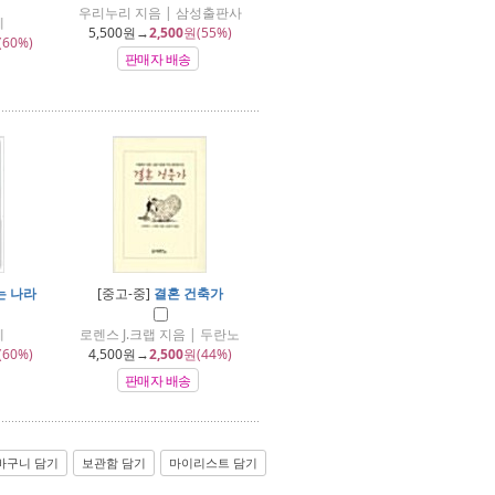
우리누리 지음 | 삼성출판사
께
5,500
원→
2,500
원(55%)
(60%)
판매자 배송
는 나라
[중고-중]
결혼 건축가
께
로렌스 J.크랩 지음 | 두란노
(60%)
4,500
원→
2,500
원(44%)
판매자 배송
바구니 담기
보관함 담기
마이리스트 담기