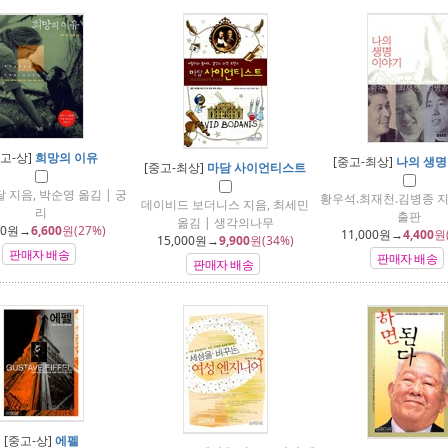
중고-상]
희망의 이유
[중고-최상]
나의 생명
[중고-최상]
마담 사이언티스트
 지음, 박순영 옮김 | 궁
황우석.최재천.김병종 지
데이비드 보더니스 지음, 최세민
리
출판
옮김 | 생각의나무
00
원→
6,600
원(27%)
11,000
원→
4,400
원
15,000
원→
9,900
원(34%)
판매자 배송
판매자 배송
판매자 배송
[중고-상]
에펠