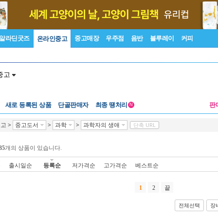
알라딘굿즈
중고매장
우주점
음반
블루레이
커피
온라인중고
중고
새로 등록된 상품
단골판매자
최종 땡처리
판
N
중고
>
중고도서
>
과학
>
과학자의 생애
단축 URL
35
개의 상품이 있습니다.
순
출시일순
등록순
저가격순
고가격순
베스트순
1
2
끝
전체선택
장