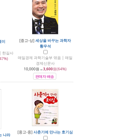
[중고-상]
세상을 바꾸는 과학자
레이
황우석
| 한길사
매일경제 과학기술부 엮음 | 매일
47%)
경제신문사
10,000
원→
3,600
원(64%)
판매자 배송
[중고-중]
사춘기에 만나는 호기심
는 나라