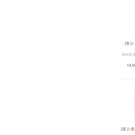
[중고
로버트 E
14,5
[중고-중