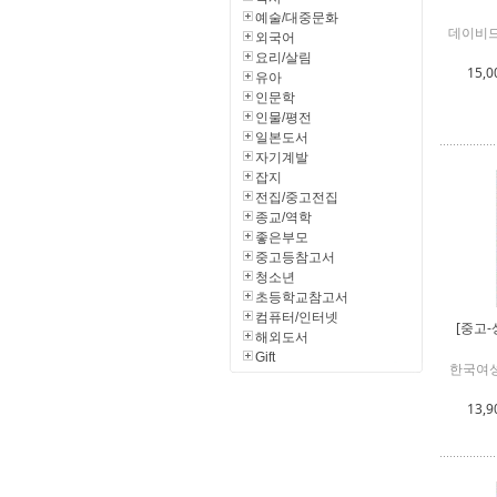
예술/대중문화
데이비드
외국어
요리/살림
15,0
유아
인문학
인물/평전
일본도서
자기계발
잡지
전집/중고전집
종교/역학
좋은부모
중고등참고서
청소년
초등학교참고서
컴퓨터/인터넷
[중고-
해외도서
Gift
한국여
13,9