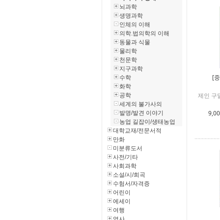
뇌과학
생명과학
인체의 이해
의학.법의학의 이해
동물과 식물
물리학
천문학
지구과학
[
수학
화학
제인 구달
공학
세계의 불가사의
9,0
발명/발견 이야기
농업 길잡이/생태농업
대학교재/전문서적
만화
미분류도서
사전/기타
사회과학
소설/시/희곡
수험서/자격증
어린이
에세이
여행
역사