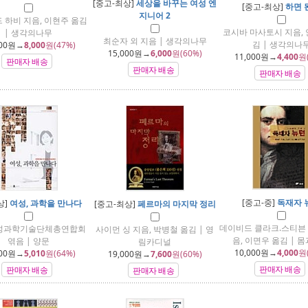
[중고-최상]
세상을 바꾸는 여성 엔
[중고-최상]
하면 
지니어 2
 하비 지음, 이현주 옮김
코시바 마사토시 지음, 
| 생각의나무
최순자 외 지음 | 생각의나무
김 | 생각의나
00
원→
8,000
원(47%)
15,000
원→
6,000
원(60%)
11,000
원→
4,400
원
판매자 배송
판매자 배송
판매자 배송
[중고-중]
독재자 
상]
여성, 과학을 만나다
[중고-최상]
페르마의 마지막 정리
데이비드 클라크.스티븐
성과학기술단체총연합회
사이먼 싱 지음, 박병철 옮김 | 영
음, 이면우 옮김 | 
엮음 | 양문
림카디널
10,000
원→
4,000
원
00
원→
5,010
원(64%)
19,000
원→
7,600
원(60%)
판매자 배송
판매자 배송
판매자 배송