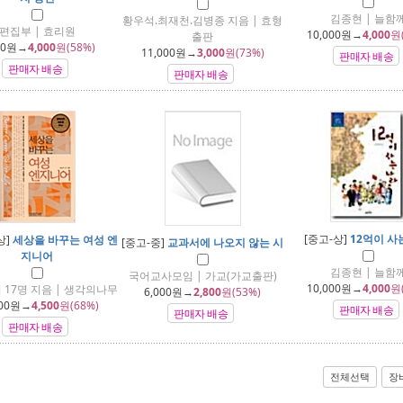
김종현 | 늘함
황우석.최재천.김병종 지음 | 효형
편집부 | 효리원
10,000
원→
4,000
원
출판
00
원→
4,000
원(58%)
11,000
원→
3,000
원(73%)
판매자 배송
판매자 배송
판매자 배송
[중고-상]
12억이 사
상]
세상을 바꾸는 여성 엔
[중고-중]
교과서에 나오지 않는 시
지니어
김종현 | 늘함
국어교사모임 | 가교(가교출판)
10,000
원→
4,000
원
 17명 지음 | 생각의나무
6,000
원→
2,800
원(53%)
00
원→
4,500
원(68%)
판매자 배송
판매자 배송
판매자 배송
전체선택
장