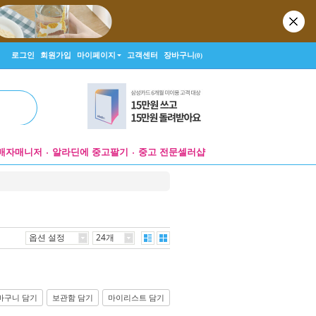
로그인
회원가입
마이페이지
고객센터
장바구니
(0)
매자매니저
알라딘에 중고팔기
중고 전문셀러샵
옵션 설정
24개
바구니 담기
보관함 담기
마이리스트 담기