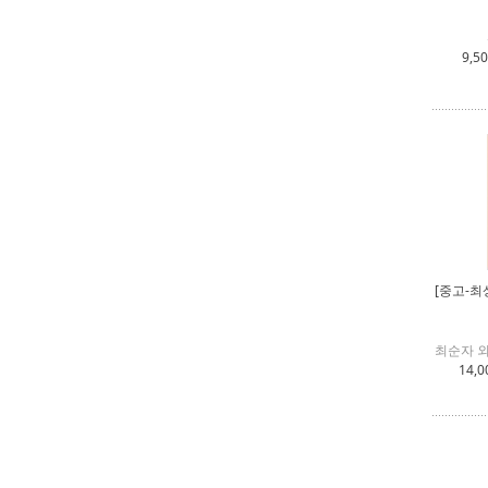
9,5
[중고-최
최순자 외
14,0