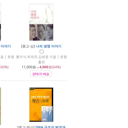
 이야기
[중고-상]
나의 생명 이야기
음 | 효형
황우석.최재천.김병종 지음 | 효형
출판
(60%)
11,000
원→
4,000
원(64%)
판매자 배송
[중고-최상]
DNA 구조의 발견과