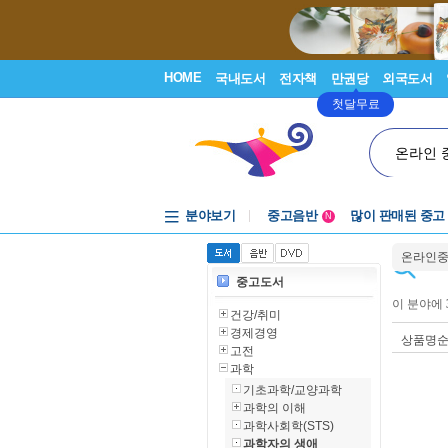
HOME
국내도서
전자책
만권당
외국도서
첫달무료
온라인 
중고음반
분야보기
많이 판매된 중고
1천원부터
N
중고음반
온라인
중고도서
이 분야에
건강/취미
경제경영
상품명
고전
과학
기초과학/교양과학
과학의 이해
과학사회학(STS)
과학자의 생애