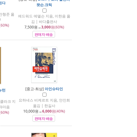
된다
왓슨.크릭
안형준 옮
에드워드 에델슨 지음, 이한음 옮
무
김 | 바다출판사
(60%)
7,500
원→
3,000
원(60%)
판매자 배송
[중고-최상]
아인슈타인
뉴턴
요하네스 비케르트 지음, 안인희
 클라크 지
옮김 | 한길사
몸과마음
10,000
원→
6,000
원(40%)
(60%)
판매자 배송