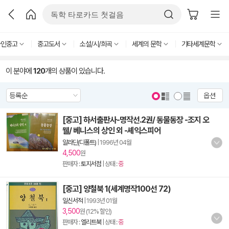
라인중고
중고도서
소설/시/희곡
세계의 문학
기타세계문학
이 분야에
120
개의 상품이 있습니다.
옵션
[중고] 하서출판사-명작선.2권/ 동물동장 -조지 오
웰/ 베니스의 상인 외 -셰익스피어
알라딘(디폴트)
|
1996년 04월
4,500
원
판매자 :
토지서점
| 상태 :
중
[중고] 양철북 1(세계명작100선 72)
일신서적
|
1993년 01월
3,500
원 (12% 할인)
판매자 :
엘리트북
| 상태 :
중