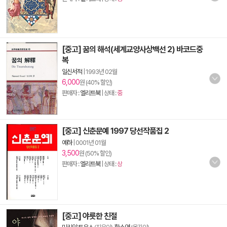
[중고] 꿈의 해석(세계교양사상백선 2) 바코드중
복
일신서적
|
1993년 02월
6,000
원 (40% 할인)
판매자 :
엘리트북
| 상태 :
중
[중고] 신춘문예 1997 당선작품집 2
예하
|
0001년 01월
3,500
원 (50% 할인)
판매자 :
엘리트북
| 상태 :
상
[중고] 야릇한 친절