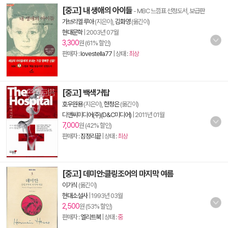
[중고] 내 생애의 아이들
- MBC 느낌표 선정도서, 보급판
가브리엘 루아
(지은이),
김화영
(옮긴이)
현대문학
|
2003년 07월
3,300
원 (61% 할인)
판매자 :
lovestella77
| 상태 :
최상
[중고] 백색거탑
호우원용
(지은이),
한정은
(옮긴이)
디앤씨미디어(주)(D&C미디어)
|
2011년 01월
7,000
원 (42% 할인)
판매자 :
짐정리끝
| 상태 :
최상
[중고] 데미안:클링조어의 마지막 여름
이기식
(옮긴이)
현대소설사
|
1993년 03월
2,500
원 (53% 할인)
판매자 :
엘리트북
| 상태 :
중