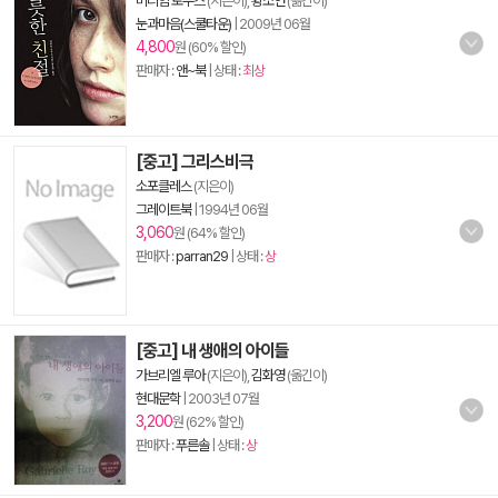
미리암 토우스
(지은이),
황소연
(옮긴이)
눈과마음(스쿨타운)
|
2009년 06월
4,800
원 (60% 할인)
판매자 :
앤~북
| 상태 :
최상
[중고] 그리스비극
소포클레스
(지은이)
그레이트북
|
1994년 06월
3,060
원 (64% 할인)
판매자 :
parran29
| 상태 :
상
[중고] 내 생애의 아이들
가브리엘 루아
(지은이),
김화영
(옮긴이)
현대문학
|
2003년 07월
3,200
원 (62% 할인)
판매자 :
푸른솔
| 상태 :
상