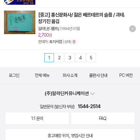
[중고] 홍신문화사/ 젊은 베르테르의 슬픔 / 괴테.
장기진 옮김
알라딘(디폴트)
|
1994년 01월
2,700
원
판매자 :
토지서점
| 상태 :
중
1
2
3
4
5
로그인
전체 메뉴
회사 소개
출판사 안내
PC 버전
(주)알라딘커뮤니케이션
1544-2514
일반문의 (발신자 부담)
1:1 문의
FAQ
중고매장 위치, 영업시간 안내