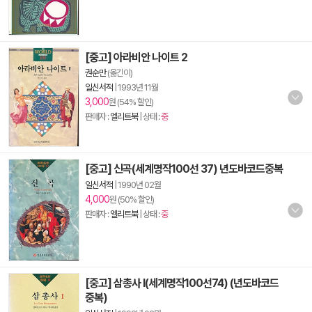
[중고] 아라비안 나이트 2
권순만
(옮긴이)
일신서적
|
1993년 11월
3,000
원 (54% 할인)
판매자 :
엘리트북
| 상태 :
중
[중고] 신곡(세계명작100선 37) 년도바코드중복
일신서적
|
1990년 02월
4,000
원 (50% 할인)
판매자 :
엘리트북
| 상태 :
중
[중고] 삼총사 I(세계명작100선74) (년도바코드
중복)