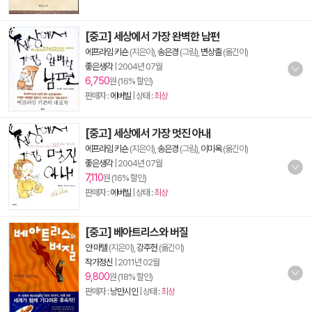
[중고] 세상에서 가장 완벽한 남편
에프라임 키숀
(지은이),
송은경
(그림),
변상출
(옮긴이)
좋은생각
|
2004년 07월
6,750
원 (16% 할인)
판매자 :
에버빌
| 상태 :
최상
[중고] 세상에서 가장 멋진 아내
에프라임 키숀
(지은이),
송은경
(그림),
이미옥
(옮긴이)
좋은생각
|
2004년 07월
7,110
원 (16% 할인)
판매자 :
에버빌
| 상태 :
최상
[중고] 베아트리스와 버질
얀 마텔
(지은이),
강주헌
(옮긴이)
작가정신
|
2011년 02월
9,800
원 (18% 할인)
판매자 :
낭만시인
| 상태 :
최상