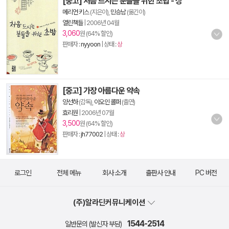
[중고] 처음 드시는 분들을 위한 초밥 - 상
메리언 키스
(지은이),
민승남
(옮긴이)
열린책들
|
2006년 04월
3,060
원 (64% 할인)
판매자 :
nyyoon
| 상태 :
상
[중고] 가장 아름다운 약속
양선하
(감독),
이오인 콜퍼
(출연)
효리원
|
2006년 07월
3,500
원 (64% 할인)
판매자 :
jh77002
| 상태 :
상
로그인
전체 메뉴
회사 소개
출판사 안내
PC 버전
(주)알라딘커뮤니케이션
1544-2514
일반문의 (발신자 부담)