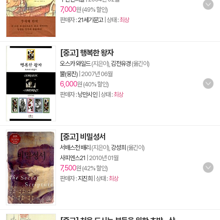
7,000
원 (49% 할인)
판매자 :
21세기문고
| 상태 :
최상
[중고] 행복한 왕자
오스카 와일드
(지은이),
김전유경
(옮긴이)
뿔(웅진)
|
2007년 06월
6,000
원 (40% 할인)
판매자 :
낭만시인
| 상태 :
최상
[중고] 비밀성서
서배스천 배리
(지은이),
강성희
(옮긴이)
사피엔스21
|
2010년 01월
7,500
원 (42% 할인)
판매자 :
지진희
| 상태 :
최상