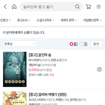
라인중고
중고도서
소설/시/희곡
세계의 문학
아일랜드문학
이 분야에
6
개의 상품이 있습니다.
옵션
[중고] 살인의 숲
타나 프렌치
(지은이),
조한나
(옮긴이)
영림카디널
|
2010년 12월
8,000
원 (42% 할인)
판매자 :
이주
| 상태 :
최상
[중고] 걸리버 여행기 (양장)
조너선 스위프트
(지은이),
최영란
(그림),
권지현
(옮긴이)
주변인의길
|
2004년 02월