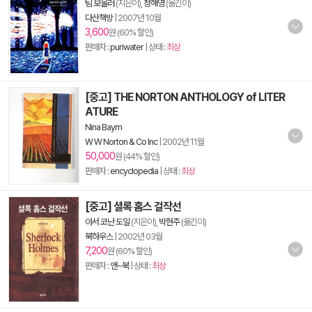
팀 보울러
(지은이),
정해영
(옮긴이)
다산책방
|
2007년 10월
3,600
원 (60% 할인)
판매자 :
puriwater
| 상태 :
최상
[중고] THE NORTON ANTHOLOGY of LITER
ATURE
Nina Baym
W W Norton & Co Inc
|
2002년 11월
50,000
원 (44% 할인)
판매자 :
encyclopedia
| 상태 :
최상
[중고] 셜록 홈스 걸작선
아서 코난 도일
(지은이),
박현주
(옮긴이)
북하우스
|
2002년 03월
7,200
원 (60% 할인)
판매자 :
앤~북
| 상태 :
최상