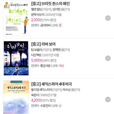
[중고] 브리짓 존스의 애인
헬렌 필딩
(지은이),
임지현
(옮긴이)
문학사상사
|
2000년 10월
2,000
원 (76% 할인)
판매자 :
곰아저씨
| 상태 :
중
[중고] 리버 보이
팀 보울러
(지은이),
정해영
(옮긴이)
다산책방
|
2007년 10월
5,000
원 (44% 할인)
판매자 :
좋은사람
| 상태 :
최상
[중고] 셰익스피어 4대 비극
윌리엄 셰익스피어
(지은이),
박수남
(옮긴이)
육문사
|
1995년 07월
4,200
원 (51% 할인)
판매자 :
수호천사
| 상태 :
상