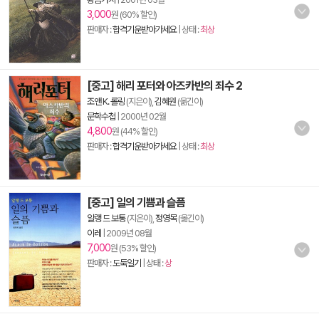
3,000
원 (60% 할인)
판매자 :
합격기운받아가세요
| 상태 :
최상
[중고] 해리 포터와 아즈카반의 죄수 2
조앤 K. 롤링
(지은이),
김혜원
(옮긴이)
문학수첩
|
2000년 02월
4,800
원 (44% 할인)
판매자 :
합격기운받아가세요
| 상태 :
최상
[중고] 일의 기쁨과 슬픔
알랭 드 보통
(지은이),
정영목
(옮긴이)
이레
|
2009년 08월
7,000
원 (53% 할인)
판매자 :
도둑일기
| 상태 :
상