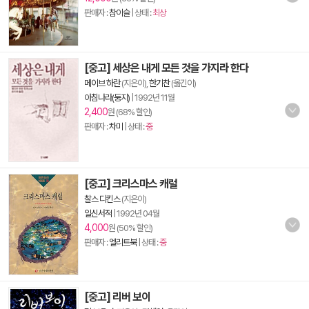
판매자 :
참이슬
| 상태 :
최상
[중고] 세상은 내게 모든 것을 가지라 한다
메이브 하란
(지은이),
한기찬
(옮긴이)
아침나라(둥지)
|
1992년 11월
2,400
원 (68% 할인)
판매자 :
차미
| 상태 :
중
[중고] 크리스마스 캐럴
찰스 디킨스
(지은이)
일신서적
|
1992년 04월
4,000
원 (50% 할인)
판매자 :
엘리트북
| 상태 :
중
[중고] 리버 보이