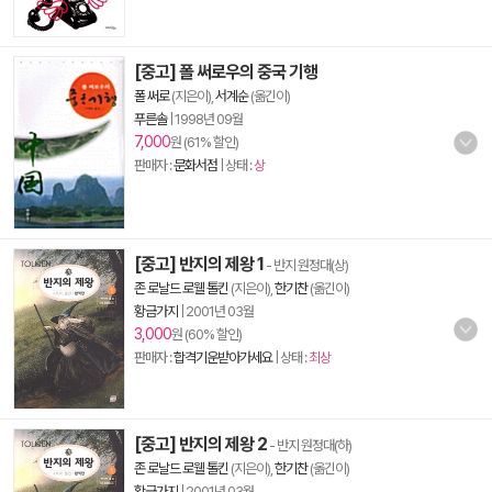
[중고] 폴 써로우의 중국 기행
폴 써로
(지은이),
서계순
(옮긴이)
푸른솔
|
1998년 09월
7,000
원 (61% 할인)
판매자 :
문화서점
| 상태 :
상
[중고] 반지의 제왕 1
- 반지 원정대(상)
존 로날드 로웰 톨킨
(지은이),
한기찬
(옮긴이)
황금가지
|
2001년 03월
3,000
원 (60% 할인)
판매자 :
합격기운받아가세요
| 상태 :
최상
[중고] 반지의 제왕 2
- 반지 원정대(하)
존 로날드 로웰 톨킨
(지은이),
한기찬
(옮긴이)
황금가지
|
2001년 03월