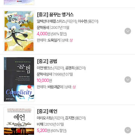
[중고] 꿈꾸는 앵거스
알렉산더 매컬 스미스
(지은이),
이수현
(옮긴이)
문학동네
|
2007년 11월
4,000
원 (56% 할인)
판매자 :
도둑일기
| 상태 :
상
[중고] 공범
이언 뱅크스
(지은이),
공경희
(옮긴이)
문학사상사
|
1996년 07월
10,000
원
판매자 :
바람과같이
| 상태 :
상
[중고] 예언
마리오 리딩
(지은이),
김지현
(옮긴이)
비채
|
2010년 07월
5,200
원 (60% 할인)