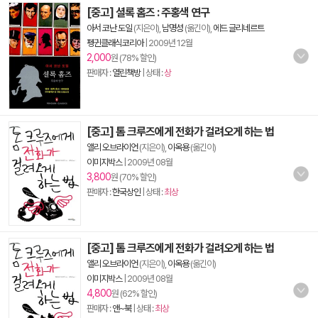
[중고] 셜록 홈즈 : 주홍색 연구
아서 코난 도일
(지은이),
남명성
(옮긴이),
에드 글리네르트
펭귄클래식코리아
|
2009년 12월
2,000
원 (78% 할인)
판매자 :
열린책방
| 상태 :
상
[중고] 톰 크루즈에게 전화가 걸려오게 하는 법
앨리 오브라이언
(지은이),
이옥용
(옮긴이)
이미지박스
|
2009년 08월
3,800
원 (70% 할인)
판매자 :
한국상인
| 상태 :
최상
[중고] 톰 크루즈에게 전화가 걸려오게 하는 법
앨리 오브라이언
(지은이),
이옥용
(옮긴이)
이미지박스
|
2009년 08월
4,800
원 (62% 할인)
판매자 :
앤~북
| 상태 :
최상