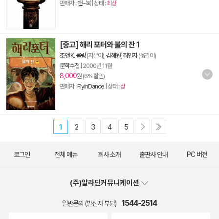
판매자 :
앤~북
| 상태 :
최상
[중고] 해리 포터와 불의 잔 1
조앤 K. 롤링
(지은이),
김혜원
,
최인자
(옮긴이)
문학수첩
|
2000년 11월
8,000
원 (6% 할인)
판매자 :
FlyinDance
| 상태 :
상
1
2
3
4
5
로그인
전체 메뉴
회사 소개
출판사 안내
PC 버전
(주)알라딘커뮤니케이션
1544-2514
일반문의 (발신자 부담)