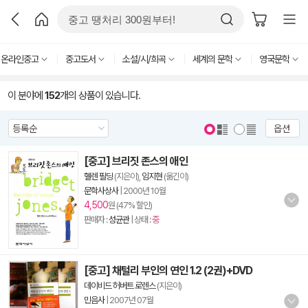
온라인중고
중고도서
소설/시/희곡
세계의 문학
영국문학
이 분야에
152
개의 상품이 있습니다.
옵션
[중고] 브리짓 존스의 애인
헬렌 필딩
(지은이),
임지현
(옮긴이)
문학사상사
|
2000년 10월
4,500
원 (47% 할인)
판매자 :
성균관
| 상태 :
중
[중고] 채털리 부인의 연인 1.2 (2권)+DVD
데이비드 허버트 로렌스
(지은이)
민음사
|
2007년 07월