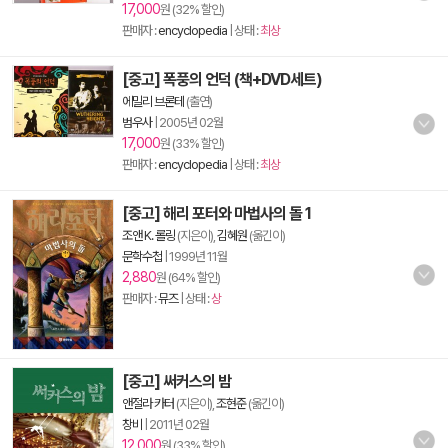
17,000
원 (32% 할인)
판매자 :
encyclopedia
| 상태 :
최상
[중고] 폭풍의 언덕 (책+DVD세트)
에밀리 브론테
(출연)
범우사
|
2005년 02월
17,000
원 (33% 할인)
판매자 :
encyclopedia
| 상태 :
최상
[중고] 해리 포터와 마법사의 돌 1
조앤 K. 롤링
(지은이),
김혜원
(옮긴이)
문학수첩
|
1999년 11월
2,880
원 (64% 할인)
판매자 :
뮤즈
| 상태 :
상
[중고] 써커스의 밤
앤절라 카터
(지은이),
조현준
(옮긴이)
창비
|
2011년 02월
12,000
원 (33% 할인)