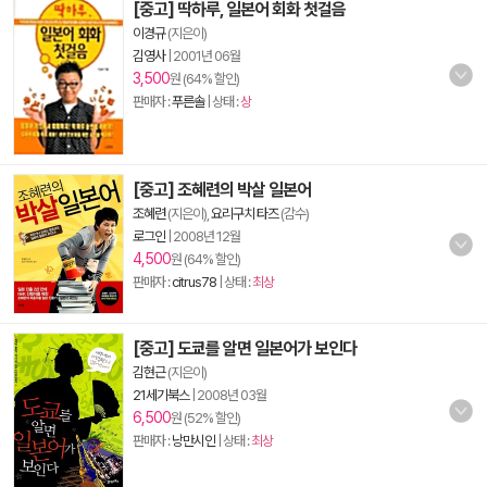
[중고] 딱하루, 일본어 회화 첫걸음
이경규
(지은이)
김영사
|
2001년 06월
3,500
원 (64% 할인)
판매자 :
푸른솔
| 상태 :
상
[중고] 조혜련의 박살 일본어
조혜련
(지은이),
요리구치 타즈
(감수)
로그인
|
2008년 12월
4,500
원 (64% 할인)
판매자 :
citrus78
| 상태 :
최상
[중고] 도쿄를 알면 일본어가 보인다
김현근
(지은이)
21세기북스
|
2008년 03월
6,500
원 (52% 할인)
판매자 :
낭만시인
| 상태 :
최상