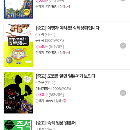
3,530
원 (64% 할인)
판매자 :
자유도시
| 상태 :
상
[중고] 여행자 여러분! 실제상황입니다
김인숙
(지은이)
동인랑
|
2001년 07월
2,880
원 (64% 할인)
판매자 :
자유도시
| 상태 :
상
[중고] 도쿄를 알면 일본어가 보인다
김현근
(지은이)
21세기북스
|
2008년 03월
2,000
원 (85% 할인)
판매자 :
devx
| 상태 :
중
[중고] 즉석 일상 일본어
이화승
(엮은이)