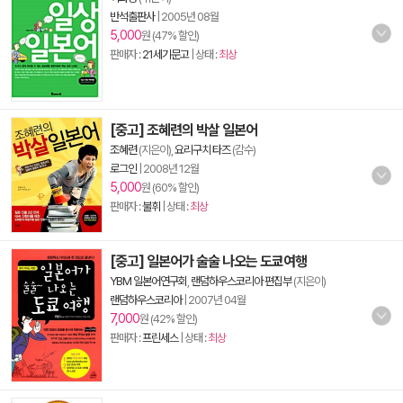
반석출판사
|
2005년 08월
5,000
원 (47% 할인)
판매자 :
21세기문고
| 상태 :
최상
[중고] 조혜련의 박살 일본어
조혜련
(지은이),
요리구치 타즈
(감수)
로그인
|
2008년 12월
5,000
원 (60% 할인)
판매자 :
불휘
| 상태 :
최상
[중고] 일본어가 술술 나오는 도쿄여행
YBM 일본어연구회
,
랜덤하우스코리아 편집부
(지은이)
랜덤하우스코리아
|
2007년 04월
7,000
원 (42% 할인)
판매자 :
프린세스
| 상태 :
최상