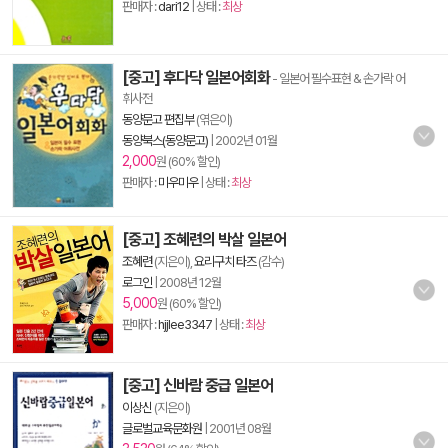
판매자 :
dari12
| 상태 :
최상
[중고] 후다닥 일본어회화
- 일본어 필수표현 & 손가락 어
휘사전
동양문고 편집부
(엮은이)
동양북스(동양문고)
|
2002년 01월
2,000
원 (60% 할인)
판매자 :
미우미우
| 상태 :
최상
[중고] 조혜련의 박살 일본어
조혜련
(지은이),
요리구치 타즈
(감수)
로그인
|
2008년 12월
5,000
원 (60% 할인)
판매자 :
hjjlee3347
| 상태 :
최상
[중고] 신바람 중급 일본어
이상신
(지은이)
글로벌교육문화원
|
2001년 08월