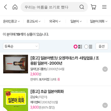
온라인중고
중고도서
외국어
일본어
일본어 회화
이 분야에
19
개의 상품이 있습니다.
옵션
[중고] 일본어뱅크/ 오겡끼데스카 -테잎없음 / 조
용원 일본어 -2000년
알라딘(디폴트)
|
2000년 04월
2,800
원
판매자 :
토지서점
| 상태 :
중
[중고] 초급 일본어회화
김남숙
(지은이)
제이앤씨
|
2003년 02월
3,800
원 (60% 할인)