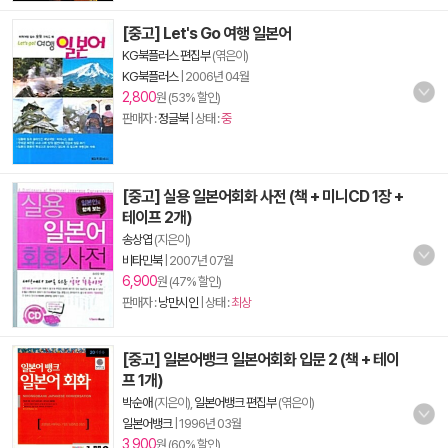
[중고] Let's Go 여행 일본어
KG북플러스 편집부
(엮은이)
KG북플러스
|
2006년 04월
2,800
원 (53% 할인)
판매자 :
정글북
| 상태 :
중
[중고] 실용 일본어회화 사전 (책 + 미니CD 1장 +
테이프 2개)
송상엽
(지은이)
비타민북
|
2007년 07월
6,900
원 (47% 할인)
판매자 :
낭만시인
| 상태 :
최상
[중고] 일본어뱅크 일본어회화 입문 2 (책 + 테이
프 1개)
박순애
(지은이),
일본어뱅크 편집부
(엮은이)
일본어뱅크
|
1996년 03월
3,900
원 (60% 할인)