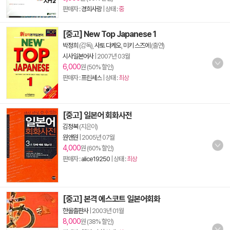
판매자 :
경희사랑
| 상태 :
중
[중고] New Top Japanese 1
박정희
(감독),
사토 다케오
,
미키 스즈에
(출연)
시사일본어사
|
2007년 03월
6,000
원 (50% 할인)
판매자 :
프린세스
| 상태 :
최상
[중고] 일본어 회화사전
김정복
(지은이)
원앤원
|
2005년 07월
4,000
원 (60% 할인)
판매자 :
alice19250
| 상태 :
최상
[중고] 본격 에스코트 일본어회화
한올출판사
|
2003년 01월
8,000
원 (38% 할인)