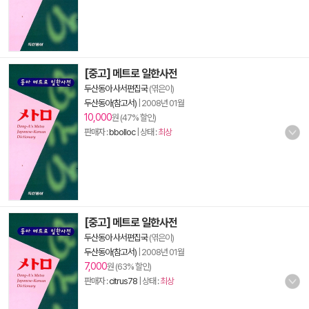
[중고] 메트로 일한사전
두산동아 사서편집국
(엮은이)
두산동아(참고서)
|
2008년 01월
10,000
원 (47% 할인)
판매자 :
bbolloc
| 상태 :
최상
[중고] 메트로 일한사전
두산동아 사서편집국
(엮은이)
두산동아(참고서)
|
2008년 01월
7,000
원 (63% 할인)
판매자 :
citrus78
| 상태 :
최상