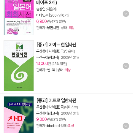
테이프 2개)
송상엽
(지은이)
비타민북
|
2007년 07월
6,900
원 (47% 할인)
판매자 :
낭만시인
| 상태 :
최상
[중고] 메이트 한일사전
두산동아 사서편집국
(엮은이)
두산동아(참고서)
|
2008년 01월
13,000
원 (43% 할인)
판매자 :
앤~북
| 상태 :
최상
[중고] 메트로 일한사전
두산동아 사서편집국
(아티스트)
두산동아(참고서)
|
2008년 01월
9,000
원 (53% 할인)
판매자 :
bbolloc
| 상태 :
최상