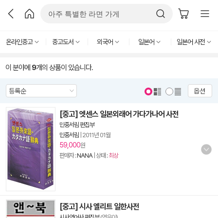
온라인중고
중고도서
외국어
일본어
일본어 사전
이 분야에
9
개의 상품이 있습니다.
옵션
[중고] 엣센스 일본외래어 가다가나어 사전
민중서림 편집부
민중서림
|
2011년 01월
59,000
원
판매자 :
NANA
| 상태 :
최상
[중고] 시사 엘리트 일한사전
시사영어사 편집부
(엮은이)