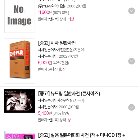
(주)YBM(와이비엠)
|
2006년 01월
11,600
원 (60% 할인)
판매자 :
앤~북
| 상태 :
최상
[중고] 시사 일한사전
시사일본어사 사전편찬실
(지은이)
시사일본어사
|
2002년 01월
6,900
원 (42% 할인)
판매자 :
웅
| 상태 :
상
[중고] 뉴드림 일한사전 (콘사이즈)
시사일본어사 사전편찬실
(지은이)
시사일본어사
|
2000년 03월
5,400
원 (64% 할인)
판매자 :
앤~북
| 상태 :
상
[중고] 실용 일본어회화 사전 (책 + 미니CD 1장 +