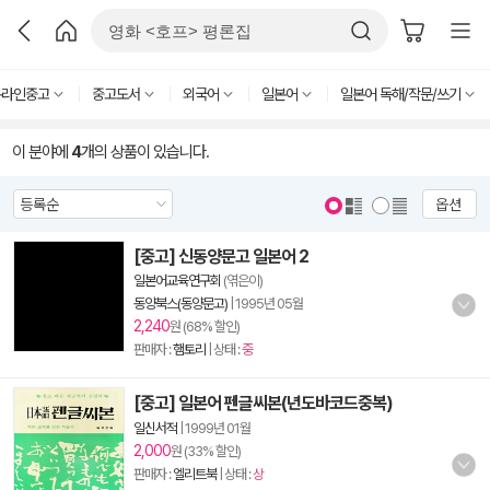
온라인중고
중고도서
외국어
일본어
일본어 독해/작문/쓰기
이 분야에
4
개의 상품이 있습니다.
옵션
[중고] 신동양문고 일본어 2
일본어교육연구회
(엮은이)
동양북스(동양문고)
|
1995년 05월
2,240
원 (68% 할인)
판매자 :
햄토리
| 상태 :
중
[중고] 일본어 펜글씨본(년도바코드중복)
일신서적
|
1999년 01월
2,000
원 (33% 할인)
판매자 :
엘리트북
| 상태 :
상