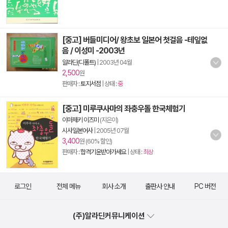
[중고] 버들미디어/ 왕초보 일본어 첫걸음 -테잎없
음 / 이성미 -2003년
알라딘(디폴트)
|
2003년 04월
2,500
원
판매자 :
토지서점
| 상태 :
중
[중고] 미루쿠사마의 좌충우돌 한국체험기
이마제키 이즈미
(지은이)
시사일본어사
|
2005년 07월
3,400
원 (60% 할인)
판매자 :
합격기운받아가세요
| 상태 :
최상
로그인
전체 메뉴
회사 소개
출판사 안내
PC 버전
(주)알라딘커뮤니케이션