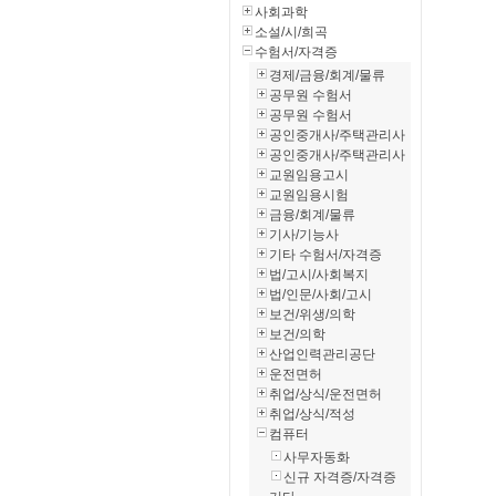
사회과학
소설/시/희곡
수험서/자격증
경제/금융/회계/물류
공무원 수험서
공무원 수험서
공인중개사/주택관리사
공인중개사/주택관리사
교원임용고시
교원임용시험
금융/회계/물류
기사/기능사
기타 수험서/자격증
법/고시/사회복지
법/인문/사회/고시
보건/위생/의학
보건/의학
산업인력관리공단
운전면허
취업/상식/운전면허
취업/상식/적성
컴퓨터
사무자동화
신규 자격증/자격증