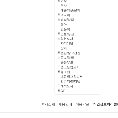
여행
역사
예술/대중문화
외국어
요리/살림
유아
인문학
인물/평전
일본도서
자기계발
잡지
전집/중고전집
종교/역학
좋은부모
중고등참고서
청소년
초등학교참고서
컴퓨터/인터넷
해외도서
Gift
회사소개
채용안내
이용약관
개인정보처리방