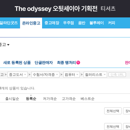
알라딘굿즈
중고매장
우주점
음반
블루레이
커피
온라인중고
중고
새로 등록된 상품
단골판매자
최종 땡처리
판
N
중고
>
중고도서
>
수험서/자격증
>
컴퓨터
>
컬러리스트
단축 URL
0
개의 상품이 있습니다.
순
출시일순
등록순
저가격순
고가격순
베스트순
전체선택
장
전체선택
장