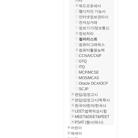
기타
워드프로세서
웹디자인 기능사
인터넷정보관리사
전자상거래
정보기기/정보통신
정보처리
컬러리스트
컴퓨터그래픽스
컴퓨터활용능력
CCNA/CCNP
GTQ
ITQ
MCP/MCSE
MOS/MCAS
Oracle OCA/OCP
SCJP
편입/검정고시
편입/검정고시/독학사
한국어/한자/한국사
LEET:법학적성시험
MEET&DEET&PEET
PSAT (행시/외시)
어린이
에세이