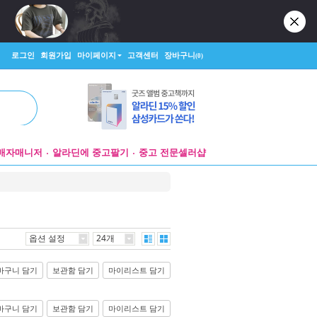
로그인
회원가입
마이페이지
고객센터
장바구니
(0)
매자매니저
알라딘에 중고팔기
중고 전문셀러샵
옵션 설정
24개
바구니 담기
보관함 담기
마이리스트 담기
바구니 담기
보관함 담기
마이리스트 담기