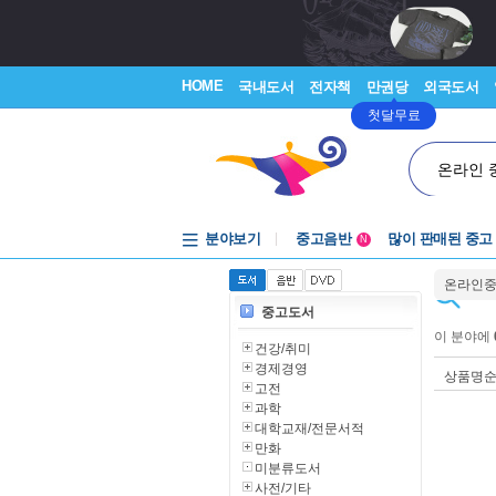
HOME
국내도서
전자책
만권당
외국도서
첫달무료
온라인 
중고음반
분야보기
많이 판매된 중고
N
1천원부터
중고음반
온라인
중고도서
이 분야에
건강/취미
경제경영
상품명
고전
과학
대학교재/전문서적
만화
미분류도서
사전/기타