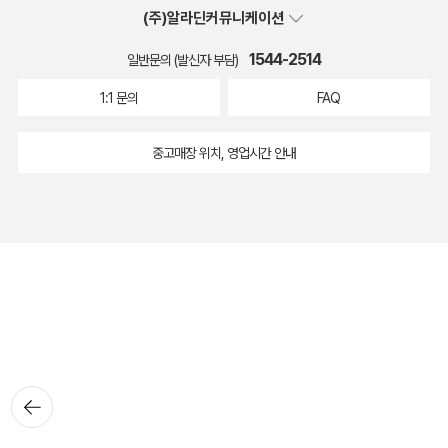
(주)알라딘커뮤니케이션
1544-2514
일반문의 (발신자 부담)
1:1 문의
FAQ
중고매장 위치, 영업시간 안내
뒤로가
기