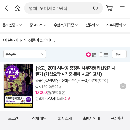
온라인중고
중고도서
수험서/자격증
컴퓨터
사무자동화
이 분야에
1
개의 상품이 있습니다.
옵션
[중고] 2011 시나공 총정리 사무자동화산업기사
필기 (핵심요약 + 기출 문제 + 모의고사)
강윤석
,
길벗R&D
,
김선애
,
김우경
,
김용갑
,
김유홍
(지은이)
길벗
|
2010년 09월
12,000
원 (25% 할인)
판매자 :
꼬밍이
| 상태 :
최상
로그인
전체 메뉴
회사 소개
출판사 안내
PC 버전